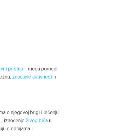
vni pristupi
, mogu pomoći
vežbu,
značajne aktivnosti
i
 o njegovoj brigi i lečenju,
e
; iznošenje
živog bića
u
uju o opcijama i