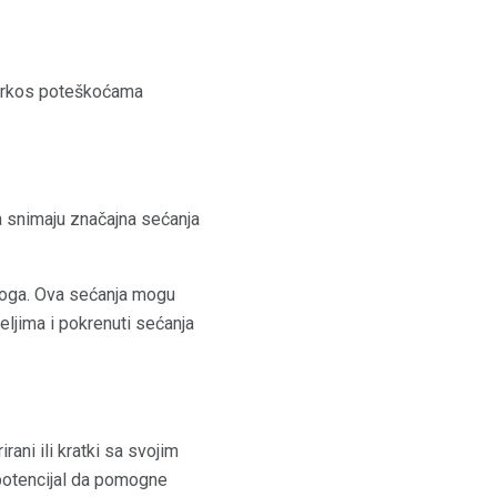
 uprkos poteškoćama
a snimaju značajna sećanja
o toga. Ova sećanja mogu
teljima i pokrenuti sećanja
rani ili kratki sa svojim
 potencijal da pomogne