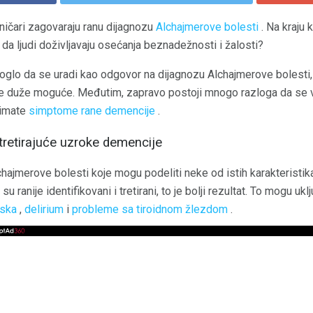
ničari zagovaraju ranu dijagnozu
Alchajmerove bolesti
. Na kraju k
a ljudi doživljavaju osećanja beznadežnosti i žalosti?
moglo da se uradi kao odgovor na dijagnozu Alchajmerove bolesti,
je duže moguće. Međutim, zapravo postoji mnogo razloga da se vaš
i imate
simptome rane demencije
.
i tretirajuće uzroke demencije
hajmerove bolesti koje mogu podeliti neke od istih karakteristika,
su ranije identifikovani i tretirani, to je bolji rezultat. To mogu uklj
iska
,
delirium
i
probleme sa tiroidnom žlezdom
.