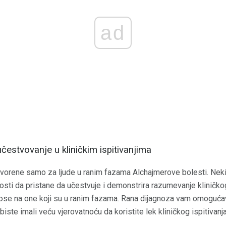
ad
čestvovanje u kliničkim ispitivanjima
tvorene samo za ljude u ranim fazama Alchajmerove bolesti. Nek
ti da pristane da učestvuje i demonstrira razumevanje kliničkog
dnose na one koji su u ranim fazama. Rana dijagnoza vam omogućav
a biste imali veću vjerovatnoću da koristite lek kliničkog ispitivanja