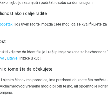
kako najbolje razumjeti i podržati osobu sa demencijom.
lidnost ako i dalje radite
 početak
i još uvek radite, možda ćete moći da se kvalifikujete z
ost
iti vrijeme da identifikuje i reši pitanja vezana za bezbednost. 
ova
,
lutanje
i rizike u kući.
ni o tome šta da očekujete
 njenim članovima porodice, ima prednost da znate šta možete oč
lchajmerovog vremena moglo bi biti teško, ali općenito je korisno
romjene.