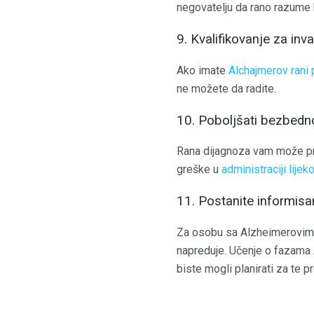
negovatelju da rano razume 
9. Kvalifikovanje za inva
Ako imate
Alchajmerov rani
ne možete da radite.
10. Poboljšati bezbedn
Rana dijagnoza vam može pruž
greške u
administraciji lijek
11. Postanite informisa
Za osobu sa Alzheimerovim i
napreduje. Učenje o fazama A
biste mogli planirati za te p