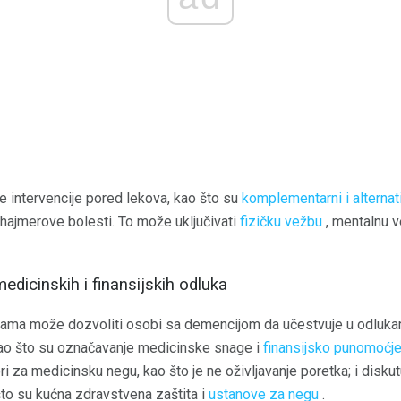
e intervencije pored lekova, kao što su
komplementarni i alternati
chajmerove bolesti. To može uključivati
fizičku vežbu
, mentalnu 
edicinskih i finansijskih odluka
zama može dozvoliti osobi sa demencijom da učestvuje u odlukama
i kao što su označavanje medicinske snage i
finansijsko punomoćj
 za medicinsku negu, kao što je ne oživljavanje poretka; i diskut
to su kućna zdravstvena zaštita i
ustanove za negu
.