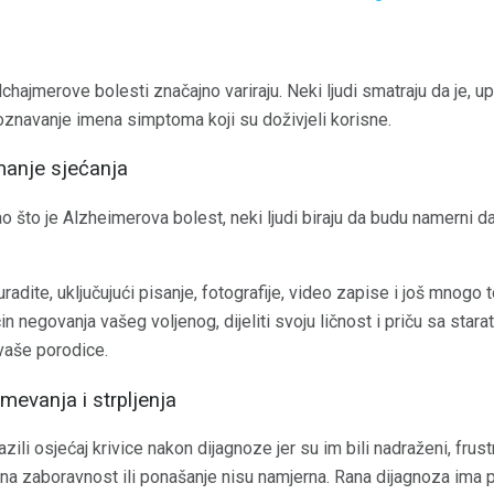
chajmerove bolesti značajno variraju. Neki ljudi smatraju da je,
oznavanje imena simptoma koji su doživjeli korisne.
manje sjećanja
 što je Alzheimerova bolest, neki ljudi biraju da budu namerni d
radite, uključujući pisanje, fotografije, video zapise i još mnog
n negovanja vašeg voljenog, dijeliti svoju ličnost i priču sa stara
vaše porodice.
mevanja i strpljenja
ili osjećaj krivice nakon dijagnoze jer su im bili nadraženi, frustri
jena zaboravnost ili ponašanje nisu namjerna. Rana dijagnoza ima