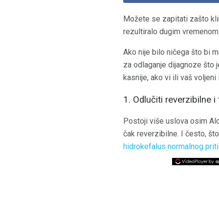
Možete se zapitati zašto kli
rezultiralo dugim vremenom d
Ako nije bilo ničega što bi 
za odlaganje dijagnoze što 
kasnije, ako vi ili vaš voljen
1. Odlučiti reverzibilne 
Postoji više uslova osim Alc
čak reverzibilne. I često, što 
hidrokefalus normalnog prit