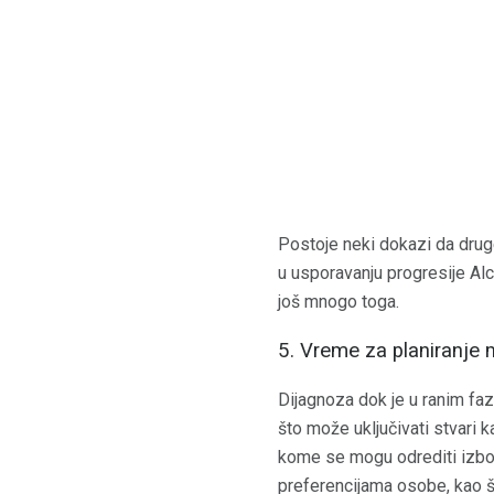
Postoje neki dokazi da drug
u usporavanju progresije Al
još mnogo toga.
5. Vreme za planiranje m
Dijagnoza dok je u ranim fa
što može uključivati ​​stvar
kome se mogu odrediti izbori
preferencijama osobe, kao š