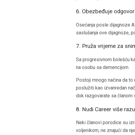
6. Obezbeđuje odgovor
Osećanja posle dijagnoze Al
saslušanja ove dijagnoze, p
7. Pruža vrijeme za sni
Sa progresivnom bolešću kao
na osobu sa demencijom.
Postoji mnogo načina da to u
poslužiti kao izvanredan nači
dok razgovarate sa članom 
8. Nudi Career više razu
Neki članovi porodice su izraz
voljenikom, ne znajući da n