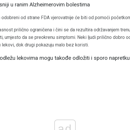
asniji u ranim Alzheimerovim bolestima
eć odobreni od strane FDA vjerovatnije će biti od pomoći početko
kasnost prilično ograničena i čini se da rezultira održavanjem tre
, umjesto da se preokrenu simptomi. Neki ljudi prilično dobro odgo
u lekovi, dok drugi pokazuju malo bez koristi.
 podležu lekovima mogu takođe odložiti i sporo napretku
ad