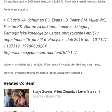
Dement Neuropsihol 2008 Decembar; 2 (4): 328-332.
Fonemična verbalna tećnost i doba
Preliminarna studija.
> Gladsjo JA, Schuman CC, Evans JD, Peavy GM, Miller WS,
Heaton RK.
Norme za fluktunost pisma i kategorije:
Demografske korekcije za uzrast, obrazovanje i etničku
pripadnost - 26. jul 2016.
Procjena
.
Juli 2016. doi: 10.1177
/ 107319119900600204.
http://asm.sagepub.com/content/6/2/147.
Wisconsin's Alzheimer's Institute.
Univerzitet u Viskonsinskoj školi medicine i javnog
zdravlja.
Projekti snimanja memorije i rane dijagnoze u Wisconsinu.
Related Content
Šta je Screen Allen Cognitive Level Screen?
MOZAK I NERVNI SISTEM