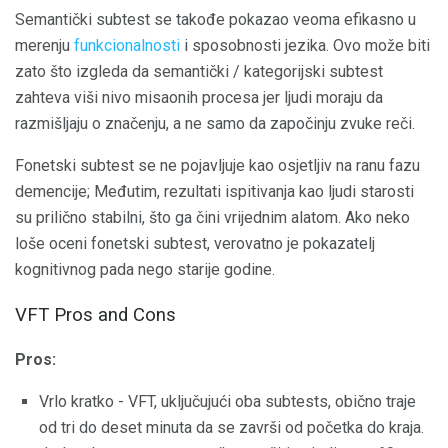
Semantički subtest se takođe pokazao veoma efikasno u
merenju
funkcionalnosti
i sposobnosti jezika. Ovo može biti
zato što izgleda da semantički / kategorijski subtest
zahteva viši nivo misaonih procesa jer ljudi moraju da
razmišljaju o značenju, a ne samo da započinju zvuke reči.
Fonetski subtest se ne pojavljuje kao osjetljiv na ranu fazu
demencije; Međutim, rezultati ispitivanja kao ljudi starosti
su prilično stabilni, što ga čini vrijednim alatom. Ako neko
loše oceni fonetski subtest, verovatno je pokazatelj
kognitivnog pada nego starije godine.
VFT Pros and Cons
Pros:
Vrlo kratko - VFT, uključujući oba subtests, obično traje
od tri do deset minuta da se završi od početka do kraja.