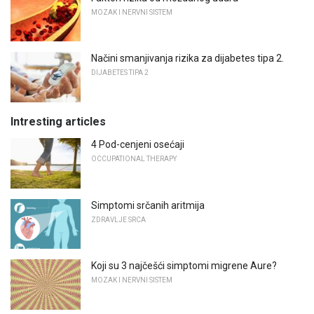
MOZAK I NERVNI SISTEM
Načini smanjivanja rizika za dijabetes tipa 2.
DIJABETES TIPA 2
Intresting articles
4 Pod-cenjeni osećaji
OCCUPATIONAL THERAPY
Simptomi srčanih aritmija
ZDRAVLJE SRCA
Koji su 3 najčešći simptomi migrene Aure?
MOZAK I NERVNI SISTEM