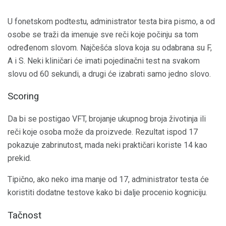
U fonetskom podtestu, administrator testa bira pismo, a od
osobe se traži da imenuje sve reči koje počinju sa tom
određenom slovom. Najčešća slova koja su odabrana su F,
A i S. Neki kliničari će imati pojedinačni test na svakom
slovu od 60 sekundi, a drugi će izabrati samo jedno slovo.
Scoring
Da bi se postigao VFT, brojanje ukupnog broja životinja ili
reči koje osoba može da proizvede. Rezultat ispod 17
pokazuje zabrinutost, mada neki praktičari koriste 14 kao
prekid.
Tipično, ako neko ima manje od 17, administrator testa će
koristiti dodatne testove kako bi dalje procenio kogniciju.
Tačnost