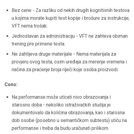
Bez cene - Za razliku od nekih drugih kognitivnih testova
u kojima morate kupiti test kopije i brošure za instrukcije,
VFT nema trošak.
Jednostavan za administraciju - VFT ne zahteva obiman
trening pre primene testa.
Ne zahtijeva druge materijale - Nema materijala za
provjeru ovog testa, osim uređaja za merenje vremena i
načina za praćenje broja riječi koje osoba proizvodi.
Cons:
Na performanse može uticati nivo obrazovanja i
starosno doba - nekoliko istraživačkih studija je
dokumentovalo da količina obrazovanja, kao i starosna
dob osobe (posebno u semantičkom subtestu) utiču na
performanse i treba da budu uračunati prilikom