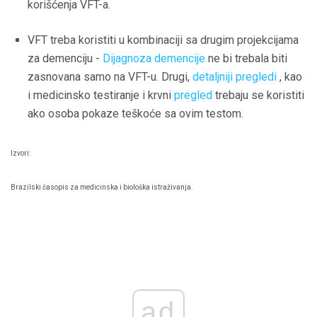
korišćenja VFT-a.
VFT treba koristiti u kombinaciji sa drugim projekcijama
za demenciju -
Dijagnoza
demencije
ne bi trebala biti
zasnovana samo na VFT-u. Drugi,
detaljniji pregledi
, kao
i medicinsko testiranje i krvni
pregled
trebaju se koristiti
ako osoba pokaze teškoće sa ovim testom.
Izvori:
Brazilski časopis za medicinska i biološka istraživanja.
ad