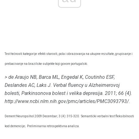
Test tečnosti kategorije: efekti starosti, pola i obrazovanja na ukupne rezultate, grupisanje i
prebacivanje na brazilske subjekte koji govore portugalski.
> de Araujo NB, Barca ML, Engedal K, Coutinho ESF,
Deslandes AC, Laks J. Verbal fluency u Alzheimerovoj
bolesti, Parkinsonova bolest i velika depresija.
2011; 66 (4).
http://www.ncbi.nlm.nih.gov/pmc/articles/PMC3093793/.
Dement Neuropsihol 2009 Decembar; 3 (4): 315-320.
Semantički verbalni test fleksibilnosti
kod demencije;
Preliminarna retrospektivna analiza.