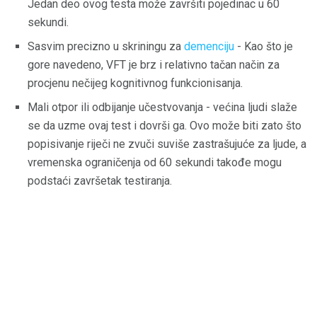
Jedan deo ovog testa može završiti pojedinac u 60
sekundi.
Sasvim precizno u skriningu za
demenciju
- Kao što je
gore navedeno, VFT je brz i relativno tačan način za
procjenu nečijeg kognitivnog funkcionisanja.
Mali otpor ili odbijanje učestvovanja - većina ljudi slaže
se da uzme ovaj test i dovrši ga. Ovo može biti zato što
popisivanje riječi ne zvuči suviše zastrašujuće za ljude, a
vremenska ograničenja od 60 sekundi takođe mogu
podstaći završetak testiranja.