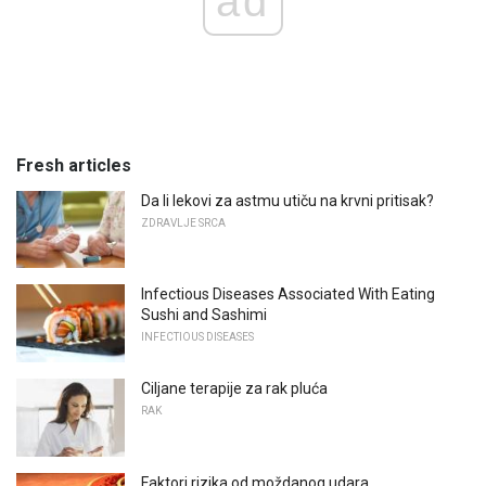
ad
Fresh articles
Da li lekovi za astmu utiču na krvni pritisak?
ZDRAVLJE SRCA
Infectious Diseases Associated With Eating
Sushi and Sashimi
INFECTIOUS DISEASES
Ciljane terapije za rak pluća
RAK
Faktori rizika od moždanog udara