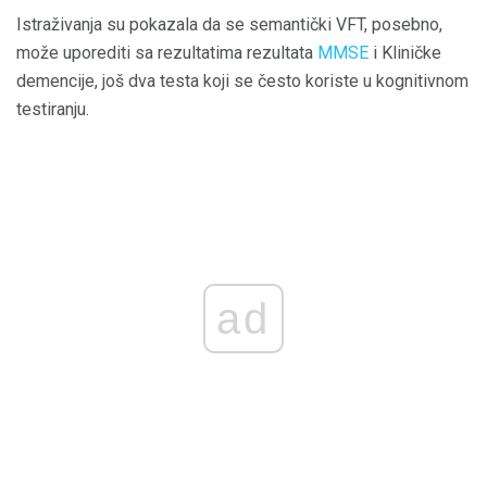
Istraživanja su pokazala da se semantički VFT, posebno,
može uporediti sa rezultatima rezultata
MMSE
i Kliničke
demencije, još dva testa koji se često koriste u kognitivnom
testiranju.
ad