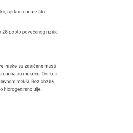
roko, uprkos onome što
sa 28 posto povećanog rizika
ve, niske su zasićene masti
argarina po mekoću. Oni koji
uglavnom mekši. Bez obzira,
o hidrogenirano ulje,