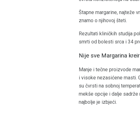
Štapne margarine, najteže v
znamo o njihovoj šteti.
Rezultati kliničkih studija
smrti od bolesti srca i 34 p
Nije sve Margarina krei
Manje i tečne proizvode mar
i visoke nezasićene masti. 
su čvrsti na sobnoj temperat
mekše opcije i dalje sadrže 
najbolje je izbjeći.