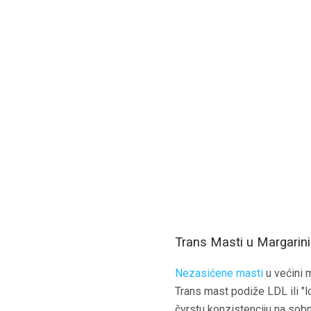
Trans Masti u Margarin
Nezasićene masti
u većini 
Trans mast podiže LDL ili "l
čvrstu konzistenciju na sobn