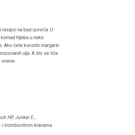
i rasipci na bazi povrća. U
n komad hljeba u neko
e. Ako ćete koristiti margarin
nizovanih ulja. A što se tiče
a vreme.
ch HP, Junker E.,
 i trombocitnim kravama.