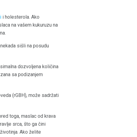
i
i holesterola. Ako
aslaca na vašem kukuruzu na
na.
e nekada sišli na posudu
ksimalna dozvoljena količina
vezana sa podizanjem
oveda (rGBH), može sadržati
 Pored toga, maslac od krava
vlje srca, što ga čini
ivotinja. Ako želite