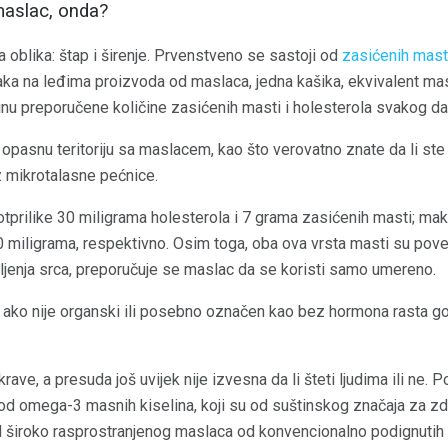
 maslac, onda?
oblika: štap i širenje. Prvenstveno se sastoji od
zasićenih mast
aka na leđima proizvoda od maslaca, jedna kašika, ekvivalent m
inu preporučene količine zasićenih masti i holesterola svakog da
i u opasnu teritoriju sa maslacem, kao što verovatno znate da li st
iz mikrotalasne pećnice.
otprilike 30 miligrama holesterola i 7 grama zasićenih masti; ma
0 miligrama, respektivno. Osim toga, oba ova vrsta masti su po
oljenja srca, preporučuje se maslac da se koristi samo umereno.
, ako nije organski ili posebno označen kao bez hormona rasta g
ave, a presuda još uvijek nije izvesna da li šteti ljudima ili ne.
od omega-3 masnih kiselina, koji su od suštinskog značaja za zdra
d široko rasprostranjenog maslaca od konvencionalno podignutih ž