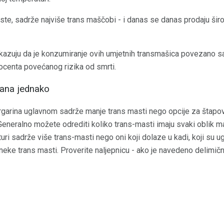
rste, sadrže najviše trans maščobi - i danas se danas prodaju ši
 pokazuju da je konzumiranje ovih umjetnih transmašica povezano 
rocenta povećanog rizika od smrti.
rana jednako
garina uglavnom sadrže manje trans masti nego opcije za štapo
Generalno možete odrediti koliko trans-masti imaju svaki oblik m
uri sadrže više trans-masti nego oni koji dolaze u kadi, koji su 
neke trans masti. Proverite naljepnicu - ako je navedeno delimičn