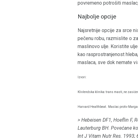
povremeno potrošiti maslac, 
Najbolje opcije
Najsretnije opcije za srce ni
pečenu robu, razmislite o za
maslinovo ulje. Koristite ulj
kao rasprostranjenost hleba,
maslaca, sve dok nemate vis
Izvori:
Klivlendska klinika: trans masti, ne zasić
Harvard Healthbeat.
Maslac protiv Marga
> Hebeisen DF1, Hoeflin F, 
Lauterburg BH.
Povećane ko
Int J Vitam Nutr Res.
1993; 