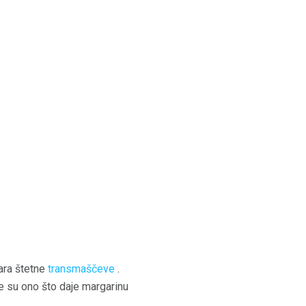
vara štetne
transmaščeve
.
ne su ono što daje margarinu