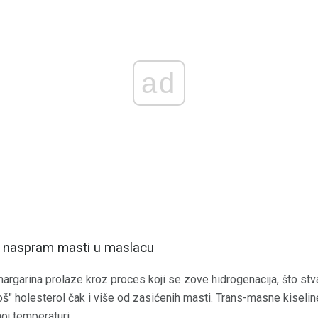
ad
i naspram masti u maslacu
margarina prolaze kroz proces koji se zove hidrogenacija, što st
oš" holesterol čak i više od zasićenih masti. Trans-masne kiseli
oj temperaturi.