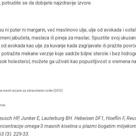
potrudite se da dobijete najzdravije izvore.
su ni puter ni margarin, već maslinovo ulje, ulje od avokada i ostal
meni jabučeta, maslaca ili pireja za maslac. Spustite svoj ukusa
e od avokada kao ulje za kuvanje kada zagrijavate ili pražite povrć
 potražite mekane verzije koje sadrže biljne sterole i bez hidroge
ok holesterol, možete ga uživati ​​kao popustljivost s vremena n
ene masti vezane za zdravstvene rizike (2015)
rine.
Reusch HP, Junker E, Lauterburg BH.
Hebeisen DF1, Hoeflin F, Reus
ncentracije omega-3 masnih kiselina u plazmi bogatim mlijekom
63 (3): 229-33.