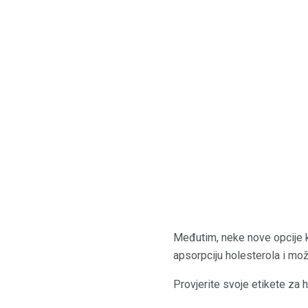
Međutim, neke nove opcije k
apsorpciju holesterola i mo
Provjerite svoje etikete za 