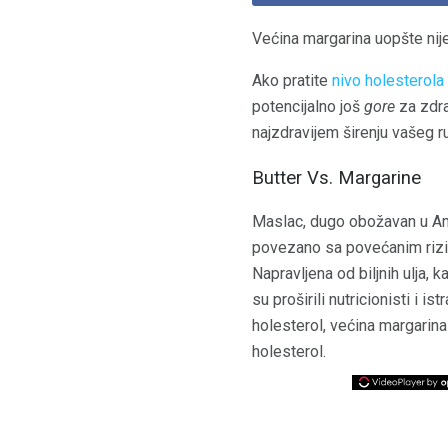
Većina margarina uopšte nij
Ako pratite
nivo holesterola
potencijalno još
gore
za zdra
najzdravijem širenju vašeg ru
Butter Vs. Margarine
Maslac, dugo obožavan u Am
povezano sa povećanim rizik
Napravljena od biljnih ulja, 
su proširili nutricionisti i i
holesterol, većina margarina 
holesterol.