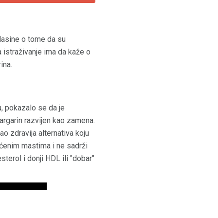
glasine o tome da su
a istraživanje ima da kaže o
ina.
, pokazalo se da je
rgarin razvijen kao zamena.
ao zdravija alternativa koju
asićenim mastima i ne sadrži
terol i donji HDL ili "dobar"