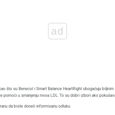
ad
ao što su Benecol i Smart Balance HeartRight obogaćuju biljnim 
že pomoći u smanjenju nivoa LDL. To su dobri izbori ako pokušav
hranu da biste doneli informisanu odluku.