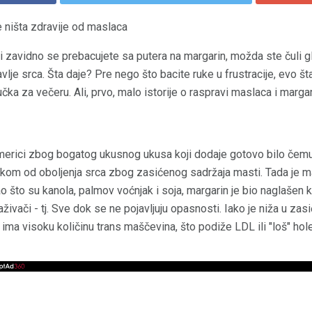
e ništa zdravije od maslaca
i zavidno se prebacujete sa putera na margarin, možda ste čuli 
vlje srca. Šta daje? Pre nego što bacite ruke u frustracije, evo št
čka za večeru. Ali, prvo, malo istorije o raspravi maslaca i margar
erici zbog bogatog ukusnog ukusa koji dodaje gotovo bilo čemu
om od oboljenja srca zbog zasićenog sadržaja masti. Tada je ma
kao što su kanola, palmov voćnjak i soja, margarin je bio naglašen k
straživači - tj. Sve dok se ne pojavljuju opasnosti. Iako je niža u z
ima visoku količinu trans maščevina, što podiže LDL ili "loš" holes