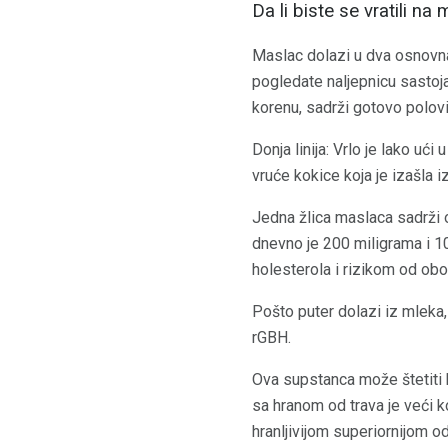
Da li biste se vratili na
Maslac dolazi u dva osnovna 
pogledate naljepnicu sastoj
korenu, sadrži gotovo polov
Donja linija: Vrlo je lako uć
vruće kokice koja je izašla 
Jedna žlica maslaca sadrži 
dnevno je 200 miligrama i 1
holesterola i rizikom od ob
Pošto puter dolazi iz mleka
rGBH.
Ova supstanca može štetiti kr
sa hranom od trava je veći k
hranljivijom superiornijom o