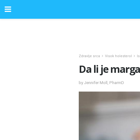
Zdravlje srca
Visok holesterol
I
Da li je marga
by Jennifer Moll, PharmD