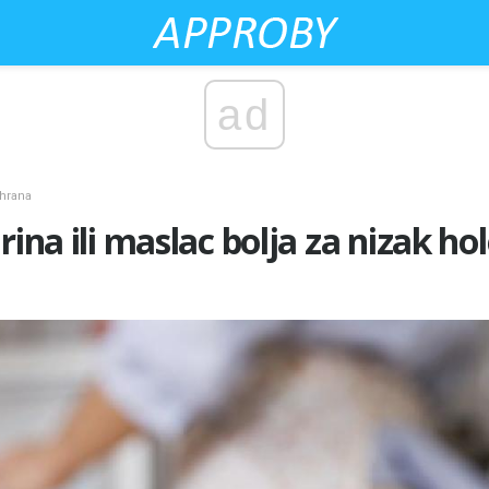
ad
shrana
rina ili maslac bolja za nizak ho