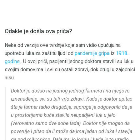
Odakle je došla ova priča?
Neke od verzija ove tvrdnje koje sam vidio upućuju na
upotrebu luka za zaštitu ljudi od
pandemije gripa
iz
1918.
godine
. U ovoj priči, pacijenti jednog doktora stavili su luk u
svojim domovima i svi su ostali zdravi, dok drugi u zajednici
nisu.
Doktor je došao na jednog jednog farmera i na njegovo
iznenađenje, svi su bili vrlo zdravi. Kada je doktor upitao
šta je farmer radio drugačije, supruga je odgovorila da je
u prostorijama kuće stavila neupadjeni luk u jelo
(verovatno samo dve sobe tada). Doktor nije mogao da
poveruje i pitao da li može da ima jedan od luka i stavlja
ga pod mikroskop. Dala mu je jednu i kada je to uradio,