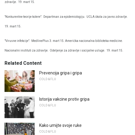
zdravlje.
19. mart 15.
"Konkurentne teorije kolere".
Departman za epidemiologiju.
UCLA škola za javno zdravlje.
19. mart 15.
"Virusne infekcije".
MedlinePlus 3. mart 15. Američka nacionalna biblioteka medicine.
Nacionalni instituti za zdravlje.
Odeljenje za zdravlje i socijalne usluge.
19. mart 15.
Related Content
Prevencija gripa i gripa
COLD & FLU
Istorija vakcine protiv gripa
COLD & FLU
Kako umijte svoje ruke
COLD & FLU