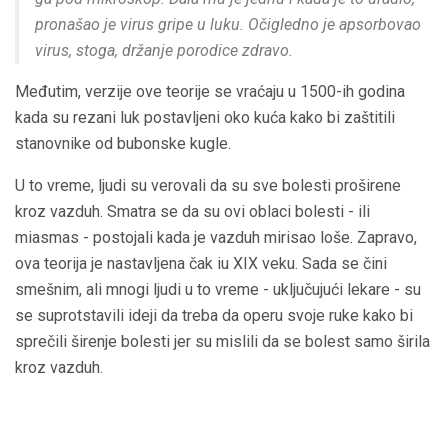
pronašao je virus gripe u luku. Očigledno je apsorbovao
virus, stoga, držanje porodice zdravo.
Međutim, verzije ove teorije se vraćaju u 1500-ih godina
kada su rezani luk postavljeni oko kuća kako bi zaštitili
stanovnike od bubonske kugle.
U to vreme, ljudi su verovali da su sve bolesti proširene
kroz vazduh. Smatra se da su ovi oblaci bolesti - ili
miasmas - postojali kada je vazduh mirisao loše. Zapravo,
ova teorija je nastavljena čak iu XIX veku. Sada se čini
smešnim, ali mnogi ljudi u to vreme - uključujući lekare - su
se suprotstavili ideji da treba da operu svoje ruke kako bi
sprečili širenje bolesti jer su mislili da se bolest samo širila
kroz vazduh.