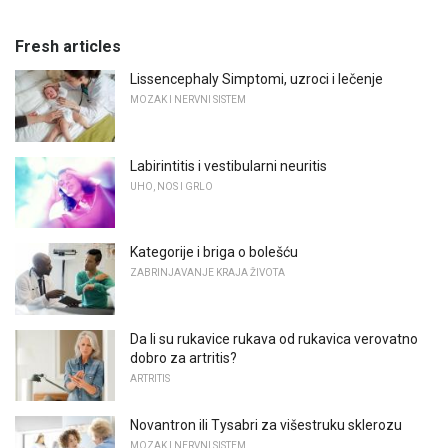
Fresh articles
Lissencephaly Simptomi, uzroci i lečenje
MOZAK I NERVNI SISTEM
Labirintitis i vestibularni neuritis
UHO, NOS I GRLO
Kategorije i briga o bolešću
ZABRINJAVANJE KRAJA ŽIVOTA
Da li su rukavice rukava od rukavica verovatno
dobro za artritis?
ARTRITIS
Novantron ili Tysabri za višestruku sklerozu
MOZAK I NERVNI SISTEM