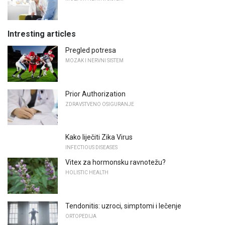
Intresting articles
Pregled potresa
MOZAK I NERVNI SISTEM
Prior Authorization
ZDRAVSTVENO OSIGURANJE
Kako liječiti Zika Virus
INFECTIOUS DISEASES
Vitex za hormonsku ravnotežu?
HOLISTIC HEALTH
Tendonitis: uzroci, simptomi i lečenje
ORTOPEDIJA