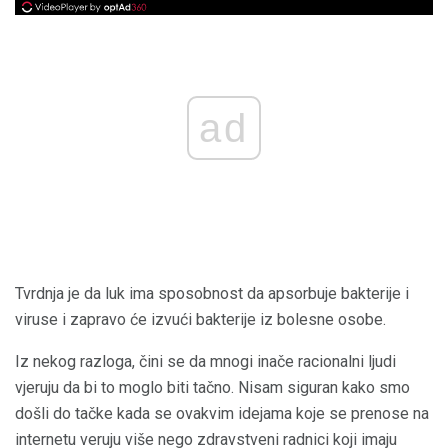
ad
Tvrdnja je da luk ima sposobnost da apsorbuje bakterije i
viruse i zapravo će izvući bakterije iz bolesne osobe.
Iz nekog razloga, čini se da mnogi inače racionalni ljudi
vjeruju da bi to moglo biti tačno. Nisam siguran kako smo
došli do tačke kada se ovakvim idejama koje se prenose na
internetu veruju više nego zdravstveni radnici koji imaju