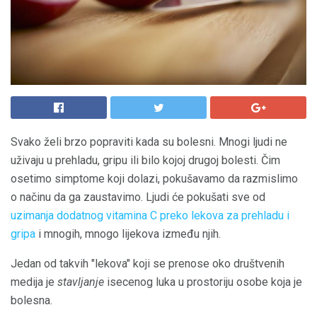
Svako želi brzo popraviti kada su bolesni. Mnogi ljudi ne
uživaju u prehladu, gripu ili bilo kojoj drugoj bolesti. Čim
osetimo simptome koji dolazi, pokušavamo da razmislimo
o načinu da ga zaustavimo. Ljudi će pokušati sve od
uzimanja dodatnog vitamina C
preko lekova za prehladu i
gripa
i mnogih, mnogo lijekova između njih.
Jedan od takvih "lekova" koji se prenose oko društvenih
medija je
stavljanje
isecenog luka u prostoriju osobe koja je
bolesna.