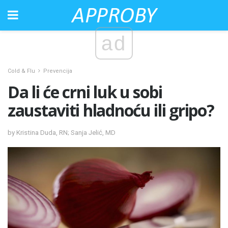
ad
Cold & Flu
Prevencija
Da li će crni luk u sobi
zaustaviti hladnoću ili gripo?
by Kristina Duda, RN; Sanja Jelić, MD