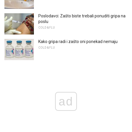
Poslodavci: Zašto biste trebali ponuditi gripa na
poslu
COLD & FLU
Kako gripa radi i zašto oni ponekad nemaju
COLD & FLU
ad