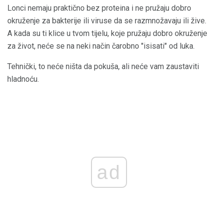
Lonci nemaju praktično bez proteina i ne pružaju dobro
okruženje za bakterije ili viruse da se razmnožavaju ili žive.
A kada su ti klice u tvom tijelu, koje pružaju dobro okruženje
za život, neće se na neki način čarobno "isisati" od luka.
Tehnički, to neće ništa da pokuša, ali neće vam zaustaviti
hladnoću.
ad