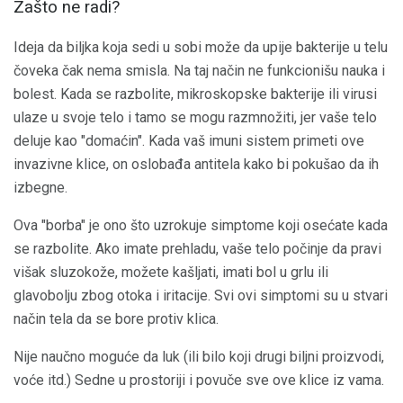
Zašto ne radi?
Ideja da biljka koja sedi u sobi može da upije bakterije u telu
čoveka čak nema smisla. Na taj način ne funkcionišu nauka i
bolest. Kada se razbolite, mikroskopske bakterije ili virusi
ulaze u svoje telo i tamo se mogu razmnožiti, jer vaše telo
deluje kao "domaćin". Kada vaš imuni sistem primeti ove
invazivne klice, on oslobađa antitela kako bi pokušao da ih
izbegne.
Ova "borba" je ono što uzrokuje simptome koji osećate kada
se razbolite. Ako imate prehladu, vaše telo počinje da pravi
višak sluzokože, možete kašljati, imati bol u grlu ili
glavobolju zbog otoka i iritacije. Svi ovi simptomi su u stvari
način tela da se bore protiv klica.
Nije naučno moguće da luk (ili bilo koji drugi biljni proizvodi,
voće itd.) Sedne u prostoriji i povuče sve ove klice iz vama.