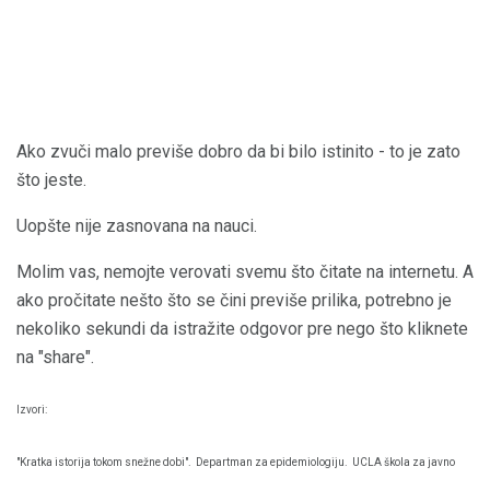
Ako zvuči malo previše dobro da bi bilo istinito - to je zato
što jeste.
Uopšte nije zasnovana na nauci.
Molim vas, nemojte verovati svemu što čitate na internetu. A
ako pročitate nešto što se čini previše prilika, potrebno je
nekoliko sekundi da istražite odgovor pre nego što kliknete
na "share".
Izvori:
"Kratka istorija tokom snežne dobi".
Departman za epidemiologiju.
UCLA škola za javno