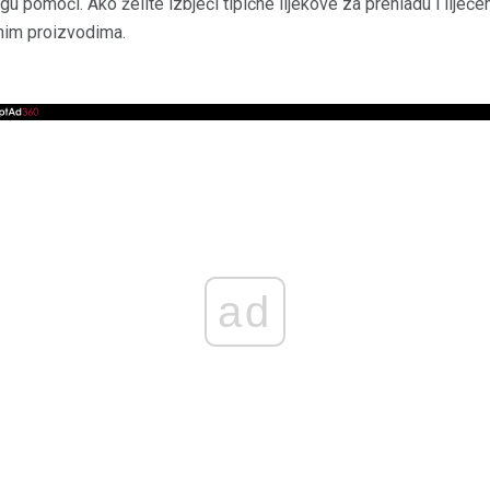
 pomoći. Ako želite izbjeći tipične lijekove za prehladu i liječen
odnim proizvodima.
ad