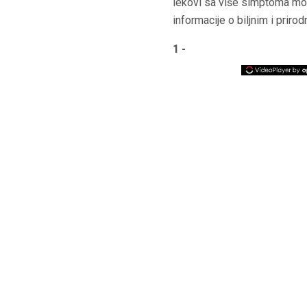
lekovi sa više simptoma mogu
informacije o biljnim i prir
1 -