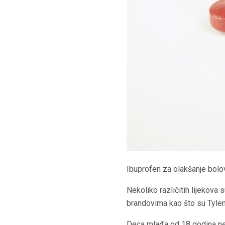
Ibuprofen za olakšanje bolov
Nekoliko različitih lijekova
brandovima kao što su Tyleno
Deca mlađa od 18 godina ne 