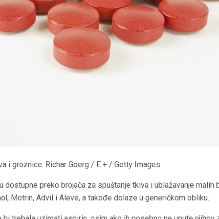
a i groznice. Richar Goerg / E + / Getty Images
 su dostupne preko brojača za spuštanje tkiva i ublažavanje malih 
l, Motrin, Advil i Aleve, a takođe dolaze u generičkom obliku.
bi trebala uzimati aspirin, osim ako ih posebno ne upute njihov 