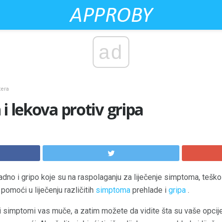
ad
tera
i lekova protiv gripa
dno i gripo koje su na raspolaganju za liječenje simptoma, teško j
pomoći u liječenju različitih
simptoma
prehlade i
gripa
.
i simptomi vas muče, a zatim možete da vidite šta su vaše opcije