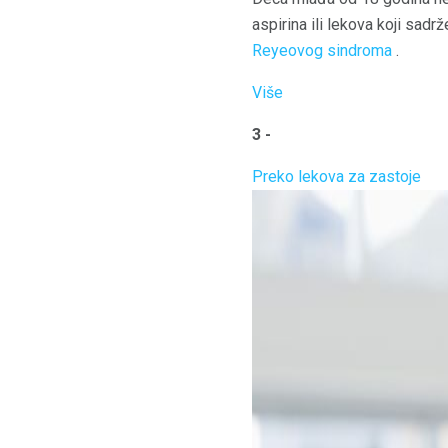
aspirina ili lekova koji sadr
Reyeovog sindroma
.
Više
3 -
Preko lekova za zastoje