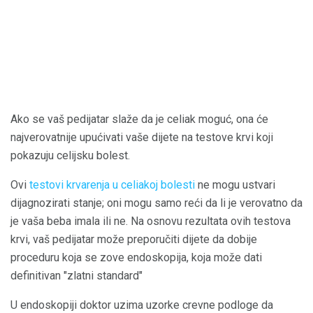
Ako se vaš pedijatar slaže da je celiak moguć, ona će
najverovatnije upućivati ​​vaše dijete na testove krvi koji
pokazuju celijsku bolest.
Ovi
testovi krvarenja u celiakoj bolesti
ne mogu ustvari
dijagnozirati stanje; oni mogu samo reći da li je verovatno da
je vaša beba imala ili ne. Na osnovu rezultata ovih testova
krvi, vaš pedijatar može preporučiti dijete da dobije
proceduru koja se zove endoskopija, koja može dati
definitivan "zlatni standard"
U endoskopiji doktor uzima uzorke crevne podloge da