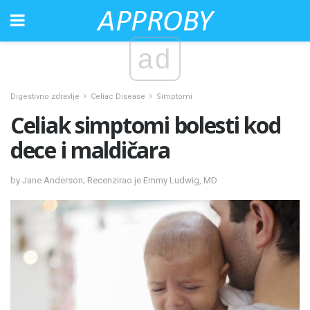
ad
Digestivno zdravlje
Celiac Disease
Simptomi
Celiak simptomi bolesti kod
dece i maldičara
by Jane Anderson; Recenzirao je Emmy Ludwig, MD