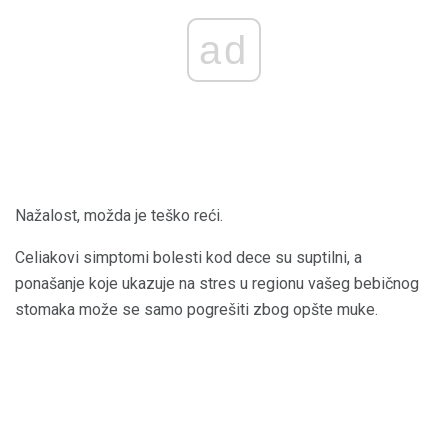
ad
Nažalost, možda je teško reći.
Celiakovi simptomi bolesti kod dece su suptilni, a
ponašanje koje ukazuje na stres u regionu vašeg bebičnog
stomaka može se samo pogrešiti zbog opšte muke.