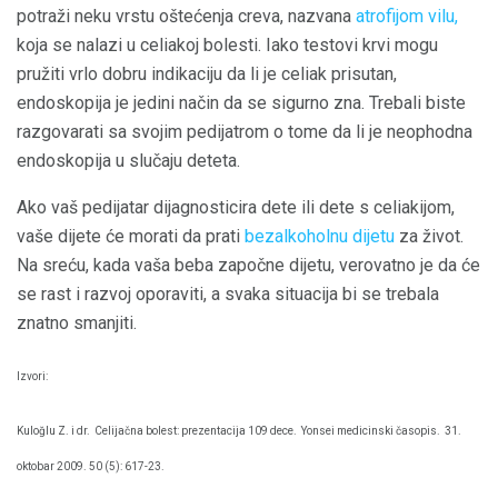
potraži neku vrstu oštećenja creva, nazvana
atrofijom vilu,
koja se nalazi u celiakoj bolesti. Iako testovi krvi mogu
pružiti vrlo dobru indikaciju da li je celiak prisutan,
endoskopija je jedini način da se sigurno zna. Trebali biste
razgovarati sa svojim pedijatrom o tome da li je neophodna
endoskopija u slučaju deteta.
Ako vaš pedijatar dijagnosticira dete ili dete s celiakijom,
vaše dijete će morati da prati
bezalkoholnu dijetu
za život.
Na sreću, kada vaša beba započne dijetu, verovatno je da će
se rast i razvoj oporaviti, a svaka situacija bi se trebala
znatno smanjiti.
Izvori:
Kuloğlu Z. i dr.
Celijačna bolest: prezentacija 109 dece.
Yonsei medicinski časopis.
31.
oktobar 2009. 50 (5): 617-23.