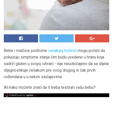
Bebe i malčice podložne
celiakijoj bolesti
mogu početi da
pokazuju simptome stanja čim budu uvedene u hranu koja
sadrži gluten u svojoj ishrani - nije neuobičajeno da se dijete
dijagnostikuje celiakom pre svog drugog ili čak prvih
rođendana u u nekim slučajevima.
Ali kako možete znati da li treba testirati vašu bebu?