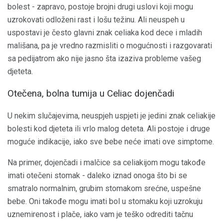
bolest - zapravo, postoje brojni drugi uslovi koji mogu
uzrokovati odloženi rast i lošu težinu. Ali neuspeh u
uspostavi je često glavni znak celiaka kod dece i mladih
mališana, pa je vredno razmisliti o mogućnosti i razgovarati
sa pedijatrom ako nije jasno šta izaziva probleme vašeg
djeteta.
Otečena, bolna tumija u Celiac dojenčadi
U nekim slučajevima, neuspjeh uspjeti je jedini znak celiakije
bolesti kod djeteta ili vrlo malog deteta. Ali postoje i druge
moguće indikacije, iako sve bebe neće imati ove simptome.
Na primer, dojenčadi i malčice sa celiakijom mogu takođe
imati otečeni stomak - daleko iznad onoga što bi se
smatralo normalnim, grubim stomakom srećne, uspešne
bebe. Oni takođe mogu imati bol u stomaku koji uzrokuju
uznemirenost i plače, iako vam je teško odrediti tačnu