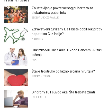
Fresh articles
Zaustavljanje povremenog puberteta sa
blokatorima puberteta
SEKSUALNO ZDRAVLJE
Zdravstveni turizam: Da li biste dobili lek protiv
hepatitisa C iz Indije?
HEPATITIS
Link između HIV / AIDS i Blood Cancers - Rizik i
lečenje
RAK
Šta je trostruko obilazno srčana hirurgija?
ZDRAVLJE SRCA
Sindrom 101 suvog oka: Šta trebate znati
EYE HEALTH