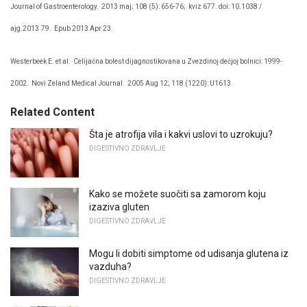
Journal of Gastroenterology.
2013 maj; 108 (5): 656-76;
kviz 677. doi: 10.1038 /
ajg.2013.79.
Epub 2013 Apr 23.
Westerbeek E. et al.
Celijačna bolest dijagnostikovana u Zvezdinoj dečjoj bolnici: 1999-
2002.
Novi Zeland Medical Journal.
2005 Aug 12; 118 (1220): U1613.
Related Content
Šta je atrofija vila i kakvi uslovi to uzrokuju?
DIGESTIVNO ZDRAVLJE
Kako se možete suočiti sa zamorom koju
izaziva gluten
DIGESTIVNO ZDRAVLJE
Mogu li dobiti simptome od udisanja glutena iz
vazduha?
DIGESTIVNO ZDRAVLJE