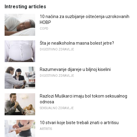
Intresting articles
10 načina za suzbijanje oštećenja uzrokovanih
HOBP
COPD
Šta je nealkoholna masna bolest jetre?
DIGESTIVNO ZDRAVLJE
Razumevanje dijareje u biljnoj kiselini
DIGESTIVNO ZDRAVLJE
Razlozi Muškarci imaju bol tokom seksualnog
odnosa
SEKSUALNO ZDRAVLJE
10 stvari koje biste trebali znati o artritisu
ARTRITIS