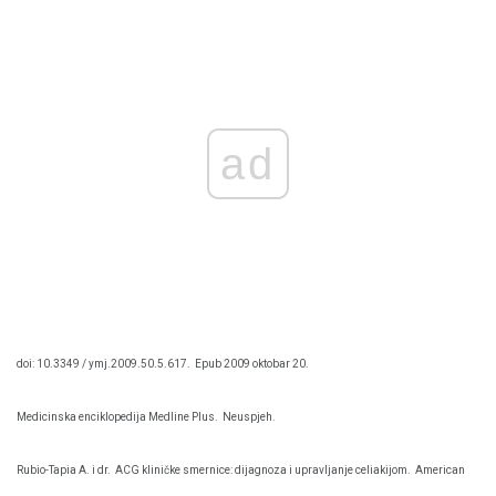
ad
doi: 10.3349 / ymj.2009.50.5.617.
Epub 2009 oktobar 20.
Medicinska enciklopedija Medline Plus.
Neuspjeh.
Rubio-Tapia A. i dr.
ACG kliničke smernice: dijagnoza i upravljanje celiakijom.
American