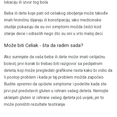
lokaciju ili izvor tog bola.
Beba ili dete koje pati od celiakog oboljenja može takođe
imati hroničnu dijareju ili konstipaciju, iako medicinske
studije pokazuju da su ovi simptomi možda češći kod
starije dece i odraslih nego što su oni u vrlo maloj deci.
Može biti Celiak - šta da radim sada?
Ako sumnjate da vaša beba ili dete može imati celijačnu
bolest, prvi korak bi trebao biti razgovor sa pedijatrom
deteta, koji može pregledati grafikone rasta kako bi vidio da
li postoji problem i kada je taj problem možda započeo.
Budite spremni da opišete simptome i podelite kada ste
prvi put predstavili gluten u ishrani vašeg deteta. Nemojte
uklanjati gluten iz ishrane vašeg djeteta još uvijek, jer to
može poništiti rezultate testiranja.