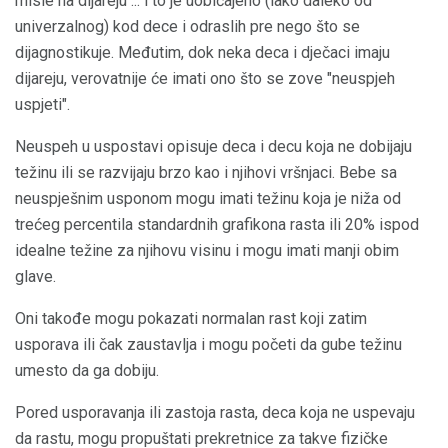
misle na dijareju ... i to je uobičajeno (iako daleko od
univerzalnog) kod dece i odraslih pre nego što se
dijagnostikuje. Međutim, dok neka deca i dječaci imaju
dijareju, verovatnije će imati ono što se zove "neuspjeh
uspjeti".
Neuspeh u uspostavi opisuje deca i decu koja ne dobijaju
težinu ili se razvijaju brzo kao i njihovi vršnjaci. Bebe sa
neuspješnim usponom mogu imati težinu koja je niža od
trećeg percentila standardnih grafikona rasta ili 20% ispod
idealne težine za njihovu visinu i mogu imati manji obim
glave.
Oni takođe mogu pokazati normalan rast koji zatim
usporava ili čak zaustavlja i mogu početi da gube težinu
umesto da ga dobiju.
Pored usporavanja ili zastoja rasta, deca koja ne uspevaju
da rastu, mogu propuštati prekretnice za takve fizičke