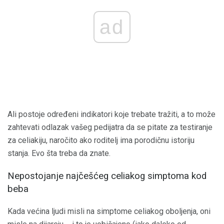
ad
Ali postoje određeni indikatori koje trebate tražiti, a to može
zahtevati odlazak vašeg pedijatra da se pitate za testiranje
za celiakiju, naročito ako roditelj ima porodičnu istoriju
stanja. Evo šta treba da znate.
Nepostojanje najčešćeg celiakog simptoma kod
beba
Kada većina ljudi misli na simptome celiakog oboljenja, oni