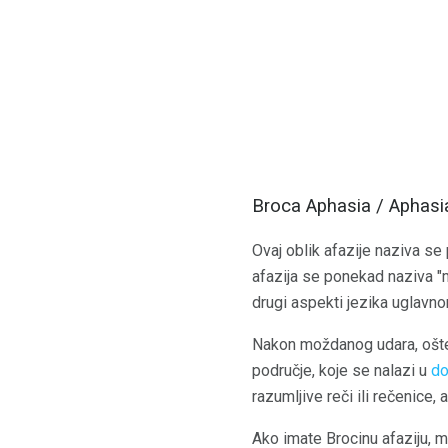
Broca Aphasia / Aphasi
Ovaj oblik afazije naziva se
afazija se ponekad naziva "m
drugi aspekti jezika uglavno
Nakon moždanog udara, ošteć
područje, koje se nalazi u
do
razumljive reči ili rečenice
Ako imate Brocinu afaziju, m