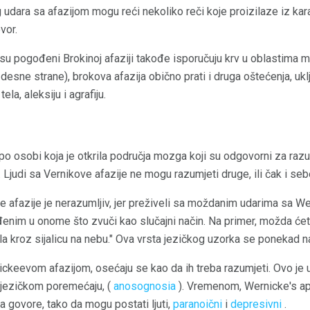
udara sa afazijom mogu reći nekoliko reči koje proizilaze iz kar
vor.
 su pogođeni Brokinoj afaziji takođe isporučuju krv u oblastima m
desne strane), brokova afazija obično prati i druga oštećenja, ukl
ela, aleksiju i agrafiju.
po osobi koja je otkrila područja mozga koji su odgovorni za raz
 Ljudi sa Vernikove afazije ne mogu razumjeti druge, ili čak i se
afazije je nerazumljiv, jer preživeli sa moždanim udarima sa We
enim u onome što zvuči kao slučajni način. Na primer, možda će
la kroz sijalicu na nebu." Ova vrsta jezičkog uzorka se ponekad n
nickeevom afazijom, osećaju se kao da ih treba razumjeti. Ovo 
jezičkom poremećaju, (
anosognosia
). Vremenom, Wernicke's ap
 govore, tako da mogu postati ljuti,
paranoični
i
depresivni
.