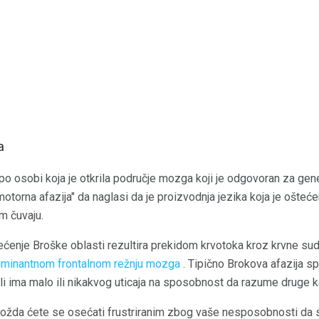
a
 po osobi koja je otkrila područje mozga koji je odgovoran za gen
otorna afazija" da naglasi da je proizvodnja jezika koja je ošteće
m čuvaju.
enje Broške oblasti rezultira prekidom krvotoka kroz krvne sud
minantnom frontalnom režnju mozga
. Tipično Brokova afazija s
, ali ima malo ili nikakvog uticaja na sposobnost da razume druge 
ožda ćete se osećati frustriranim zbog vaše nesposobnosti da svo