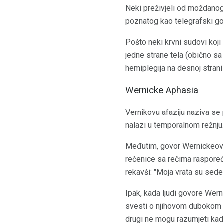
Neki preživjeli od moždanog 
poznatog kao telegrafski go
Pošto neki krvni sudovi koji
jedne strane tela (obično sa 
hemiplegija na desnoj strani t
Wernicke Aphasia
Vernikovu afaziju naziva se 
nalazi u temporalnom režnju.
Međutim, govor Wernickeove 
rečenice sa rečima raspoređ
rekavši: "Moja vrata su sede
Ipak, kada ljudi govore Wer
svesti o njihovom dubokom 
drugi ne mogu razumjeti kada