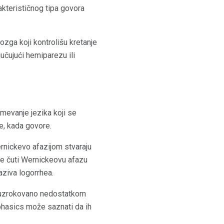
akterističnog tipa govora
ozga koji kontrolišu kretanje
jučujući hemiparezu ili
umevanje jezika koji se
be, kada govore.
rnickevo afazijom stvaraju
te čuti Wernickeovu afazu
aziva logorrhea.
je uzrokovano nedostatkom
hasics može saznati da ih