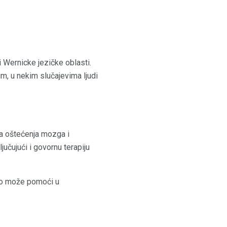
i Wernicke jezičke oblasti.
im, u nekim slučajevima ljudi
ka oštećenja mozga i
ljučujući i govornu terapiju
 što može pomoći u