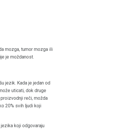
eda mozga, tumor mozga ili
ije je moždanost.
šu jezik. Kada je jedan od
 može uticati, dok druge
 proizvodnji reči, možda
o 20% svih ljudi koji
 jezika koji odgovaraju