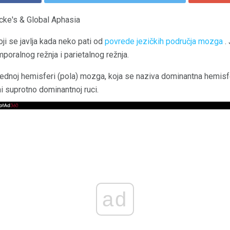
cke's & Global Aphasia
oji se javlja kada neko pati od
povrede jezičkih područja mozga
.
mporalnog režnja i parietalnog režnja.
 jednoj hemisferi (pola) mozga, koja se naziva dominantna hemisf
i suprotno dominantnoj ruci.
ad