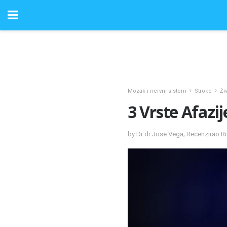
Mozak i nervni sistem
Stroke
Ži
3 Vrste Afazi
by Dr dr Jose Vega; Recenzirao R