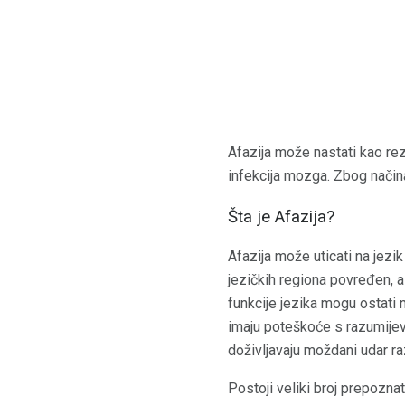
Afazija može nastati kao re
infekcija mozga. Zbog načina
Šta je Afazija?
Afazija može uticati na jezi
jezičkih regiona povređen, al
funkcije jezika mogu ostati
imaju poteškoće s razumijeva
doživljavaju moždani udar raz
Postoji veliki broj prepoznat