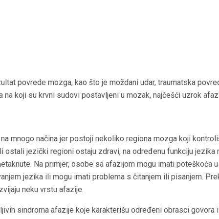
zultat povrede mozga, kao što je moždani udar, traumatska povr
 na koji su krvni sudovi postavljeni u mozak, najčešći uzrok afaz
k na mnogo načina jer postoji nekoliko regiona mozga koji kontroli
i ostali jezički regioni ostaju zdravi, na određenu funkciju jezika
 netaknute. Na primjer, osobe sa afazijom mogu imati poteškoća u
njem jezika ili mogu imati problema s čitanjem ili pisanjem. Prek
vijaju neku vrstu afazije.
ljivih sindroma afazije koje karakterišu određeni obrasci govora i