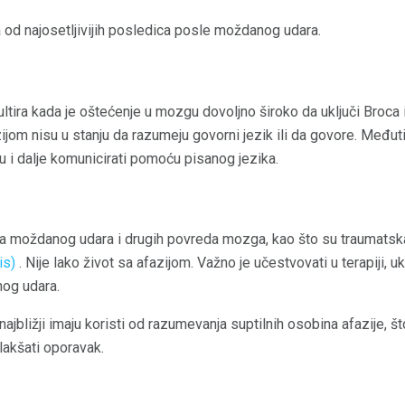
 od najosetljivijih posledica posle moždanog udara.
ultira kada je oštećenje u mozgu dovoljno široko da uključi Broca 
ijom nisu u stanju da razumeju govorni jezik ili da govore. Međut
 i dalje komunicirati pomoću pisanog jezika.
ica moždanog udara i drugih povreda mozga, kao što su traumats
is)
. Nije lako život sa afazijom. Važno je učestvovati u terapiji, uk
og udara.
najbližji imaju koristi od razumevanja suptilnih osobina afazije,
olakšati oporavak.