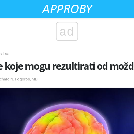
ad
veti sa
je koje mogu rezultirati od mo
ichard N. Fogoros, MD