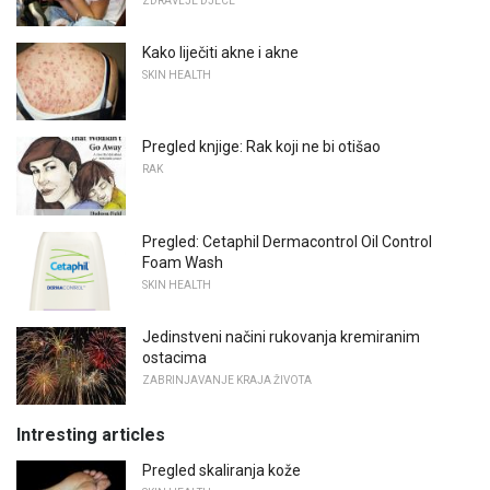
ZDRAVLJE DJECE
Kako liječiti akne i akne
SKIN HEALTH
Pregled knjige: Rak koji ne bi otišao
RAK
Pregled: Cetaphil Dermacontrol Oil Control
Foam Wash
SKIN HEALTH
Jedinstveni načini rukovanja kremiranim
ostacima
ZABRINJAVANJE KRAJA ŽIVOTA
Intresting articles
Pregled skaliranja kože