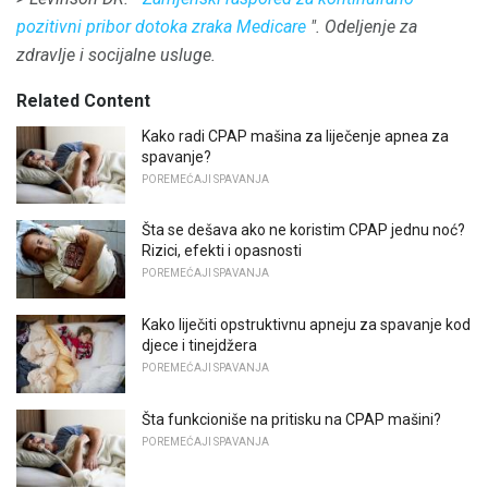
pozitivni pribor dotoka zraka Medicare
".
Odeljenje za
zdravlje i socijalne usluge.
Related Content
Kako radi CPAP mašina za liječenje apnea za
spavanje?
POREMEĆAJI SPAVANJA
Šta se dešava ako ne koristim CPAP jednu noć?
Rizici, efekti i opasnosti
POREMEĆAJI SPAVANJA
Kako liječiti opstruktivnu apneju za spavanje kod
djece i tinejdžera
POREMEĆAJI SPAVANJA
Šta funkcioniše na pritisku na CPAP mašini?
POREMEĆAJI SPAVANJA