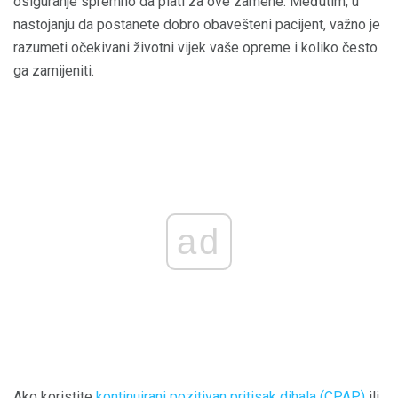
osiguranje spremno da plati za ove zamene. Međutim, u
nastojanju da postanete dobro obavešteni pacijent, važno je
razumeti očekivani životni vijek vaše opreme i koliko često
ga zamijeniti.
ad
Ako koristite
kontinuirani pozitivan pritisak dihala (CPAP)
ili