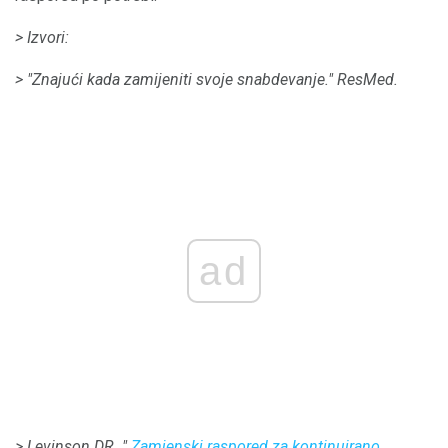
> Izvori:
> "Znajući kada zamijeniti svoje snabdevanje."
ResMed.
ad
> Levinson DR.
"
Zamjenski raspored za kontinuirano