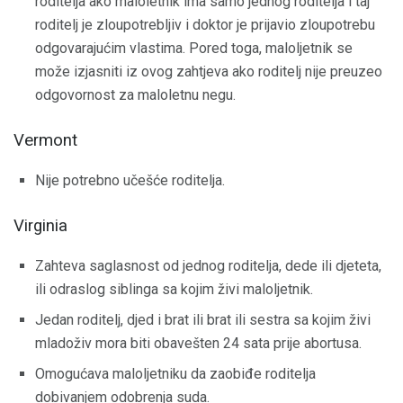
roditelja ako maloletnik ima samo jednog roditelja i taj
roditelj je zloupotrebljiv i doktor je prijavio zloupotrebu
odgovarajućim vlastima. Pored toga, maloljetnik se
može izjasniti iz ovog zahtjeva ako roditelj nije preuzeo
odgovornost za maloletnu negu.
Vermont
Nije potrebno učešće roditelja.
Virginia
Zahteva saglasnost od jednog roditelja, dede ili djeteta,
ili odraslog siblinga sa kojim živi maloljetnik.
Jedan roditelj, djed i brat ili brat ili sestra sa kojim živi
mladoživ mora biti obavešten 24 sata prije abortusa.
Omogućava maloljetniku da zaobiđe roditelja
dobivanjem odobrenja suda.