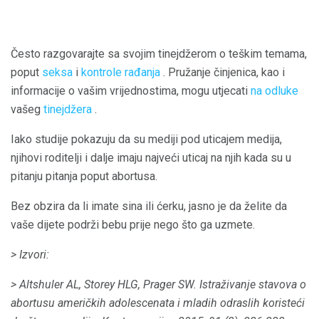
Često razgovarajte sa svojim tinejdžerom o teškim temama,
poput
seksa
i
kontrole rađanja
. Pružanje činjenica, kao i
informacije o vašim vrijednostima, mogu utjecati
na odluke
vašeg
tinejdžera
.
Iako studije pokazuju da su mediji pod uticajem medija,
njihovi roditelji i dalje imaju najveći uticaj na njih kada su u
pitanju pitanja poput abortusa.
Bez obzira da li imate sina ili ćerku, jasno je da želite da
vaše dijete podrži bebu prije nego što ga uzmete.
> Izvori:
> Altshuler AL, Storey HLG, Prager SW.
Istraživanje stavova o
abortusu američkih adolescenata i mladih odraslih koristeći