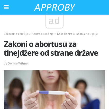
ad
Seksualno zdravlje
Kontrola rođenja
Kada kontrola rađanja ne uspije
Zakoni o abortusu za
tinejdžere od strane države
by Denise Witmer