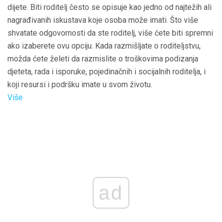
dijete. Biti roditelj često se opisuje kao jedno od najtežih ali
nagrađivanih iskustava koje osoba može imati. Što više
shvatate odgovornosti da ste roditelj, više ćete biti spremni
ako izaberete ovu opciju. Kada razmišljate o roditeljstvu,
možda ćete želeti da razmislite o troškovima podizanja
djeteta, rada i isporuke, pojedinačnih i socijalnih roditelja, i
koji resursi i podršku imate u svom životu.
Više
ad