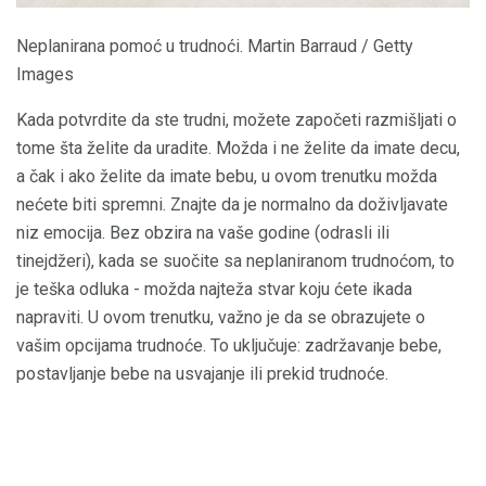
Neplanirana pomoć u trudnoći. Martin Barraud / Getty
Images
Kada potvrdite da ste trudni, možete započeti razmišljati o
tome šta želite da uradite. Možda i ne želite da imate decu,
a čak i ako želite da imate bebu, u ovom trenutku možda
nećete biti spremni. Znajte da je normalno da doživljavate
niz emocija. Bez obzira na vaše godine (odrasli ili
tinejdžeri), kada se suočite sa neplaniranom trudnoćom, to
je teška odluka - možda najteža stvar koju ćete ikada
napraviti. U ovom trenutku, važno je da se obrazujete o
vašim opcijama trudnoće. To uključuje: zadržavanje bebe,
postavljanje bebe na usvajanje ili prekid trudnoće.