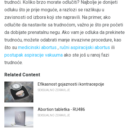
trudnoći. Koliko brzo morate odlučiti? Najbolje je donijeti
odluku što je prije moguće, a razlozi se razlikuju u
zavisnosti od izbora koji ste napravili. Na primer, ako
odlučite da nastavite sa trudnoćom, važno je što pre početi
da dobijate prenatalnu negu. Ako vam je odluka da prekinete
trudnoću, možete odabrati manje invazivne procedure, kao
što su
medicinski abortus
,
ručni aspiracijski abortus
ili
postupak aspiracije vakuuma
ako ste još u ranoj fazi
trudnoće.
Related Content
Efikasnost gojaznosti i kontracepcije
SEKSUALNO ZDRAVLJE
Abortion tabletka - RU486
SEKSUALNO ZDRAVLJE