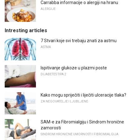
Carrabba informacije o alergiji na hranu
ALERGIJE
Intresting articles
7 Stvari koje svi trebaju znati za astmu
ASTMA
Ispitivanje glukoze u plazmi poste
DIJABETES TIPA 2
Kako mogu spriječiti i liječiti ulceracije tlaka?
ZA NEGOVATELJE I LJUBLJENE
SAM-e za Fibromialgiju i Sindrom hronične
zamorosti
SINDROM HRONIČNE UMORNOSTI I FIBROMIALGIJA