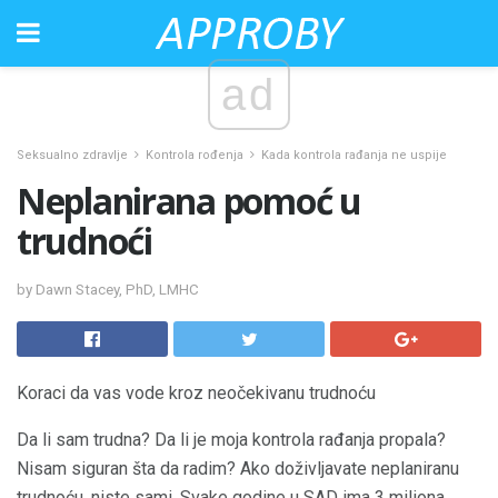
ad
Seksualno zdravlje
Kontrola rođenja
Kada kontrola rađanja ne uspije
Neplanirana pomoć u
trudnoći
by Dawn Stacey, PhD, LMHC
Koraci da vas vode kroz neočekivanu trudnoću
Da li sam trudna? Da li je moja kontrola rađanja propala?
Nisam siguran šta da radim? Ako doživljavate neplaniranu
trudnoću, niste sami. Svake godine u SAD ima 3 miliona