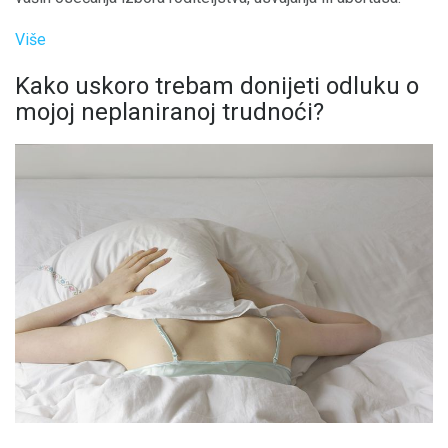
Više
Kako uskoro trebam donijeti odluku o
mojoj neplaniranoj trudnoći?