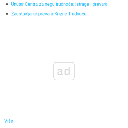
Unutar Centra za negu trudnoće: istrage i prevara
Zaustavljanje prevara Krizne Trudnoće
ad
Više