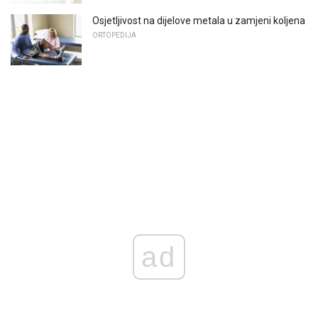
Osjetljivost na dijelove metala u zamjeni koljena
ORTOPEDIJA
ad