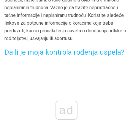
neplaniranih trudnoća. Važno je da tražite nepristrasne i
tačne informacije i neplaniranu trudnoću. Koristite sledeće
linkove za potpune informacije o koracima koje treba
preduzeti, kao io pronalaženju saveta o donošenju odluke o
roditeljstvu, usvajanju ili abortusu.
Da li je moja kontrola rođenja uspela?
ad