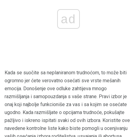
ad
Kada se suočite sa neplaniranom trudnoćom, to može biti
ogromno jer ćete verovatno osećati sve vrste mešanih
emocija. Donošenje ove odluke zahtijeva mnogo
razmišljanja i samopouzdanja s vaše strane. Pravi izbor je
onaj koji najbolje funkcioniše za vas i sa kojim se osećate
ugodno. Kada razmišljate o opcijama trudnoće, pokušajte
pažljivo i iskreno ispitati svaki od ovih izbora. Koristite ove
navedene kontrolne liste kako biste pomogli u ocenjivanju
vaših osećanja izbora roditeljstva, usvajanja ili abortusa.