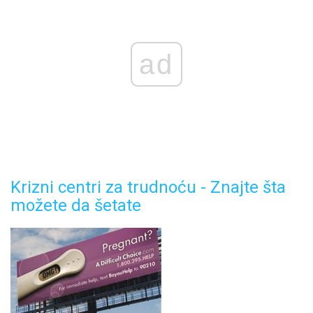
ad
Krizni centri za trudnoću - Znajte šta
možete da šetate