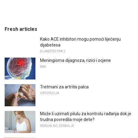
Fresh articles
Kako ACE inhibitori mogu pomoći liječenju
dijabetesa
DIJABETES TIPA 2
Meningioma dijagnoza, rizici i ocjene
RAK
Tretmani za artritis palca
ORTOPEDIJA
Može li uzimati pilulu za kontrolu rađanja dok je
trudna povredila moje dete?
SEKSUALNO ZDRAVLJE