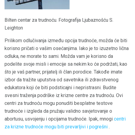
Bilten centar za trudnoću. Fotografija Ljubaznošću S.
Leighton
Prilikom odlučivanja između opcija trudnoće, možda će biti
korisno pričati o vašim osećanjima. Iako je to izuzetno lična
odluka, ne morate to sami. Možda vam je korisno da
podelite svoje misli i emocije sa nekim ko će podržati, kao
što je vaš partner, prijatelj ili član porodice. Takođe imate
izbor da tražite uputstva od savetnika ili zdravstvenog
edukatora koji će biti podsticajni i nepristrasni. Budite
svesni traženja podrške iz krizne centre za trudnoću. Ovi
centri za trudnoću mogu ponuditi besplatne testove
trudnoće i izgleda da pružaju validno savjetovanje o
abortusu, usvojenju i opcijama trudnoće. Ipak, mnogi
centri
za krizne trudnoće mogu biti prevarljivi i pogrešni
.