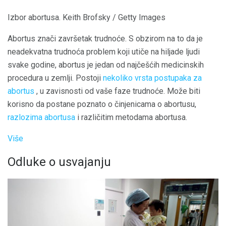
Izbor abortusa. Keith Brofsky / Getty Images
Abortus znači završetak trudnoće. S obzirom na to da je
neadekvatna trudnoća problem koji utiče na hiljade ljudi
svake godine, abortus je jedan od najčešćih medicinskih
procedura u zemlji. Postoji
nekoliko vrsta postupaka za
abortus
, u zavisnosti od vaše faze trudnoće. Može biti
korisno da postane poznato o činjenicama o abortusu,
razlozima abortusa
i različitim metodama abortusa.
Više
Odluke o usvajanju