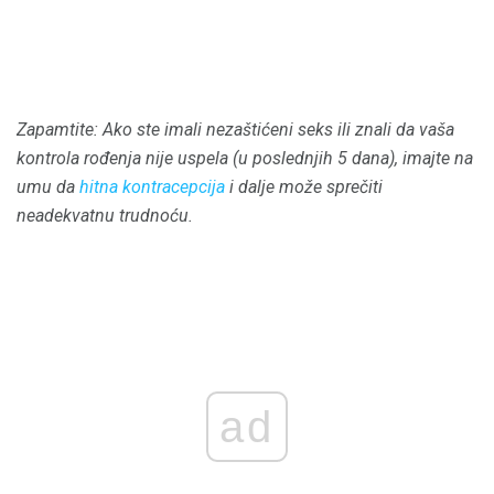
Zapamtite: Ako ste imali nezaštićeni seks ili znali da vaša
kontrola rođenja nije uspela (u poslednjih 5 dana), imajte na
umu da
hitna kontracepcija
i dalje može sprečiti
neadekvatnu trudnoću.
ad