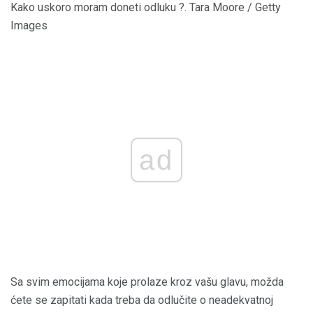
Kako uskoro moram doneti odluku ?. Tara Moore / Getty
Images
ad
Sa svim emocijama koje prolaze kroz vašu glavu, možda
ćete se zapitati kada treba da odlučite o neadekvatnoj