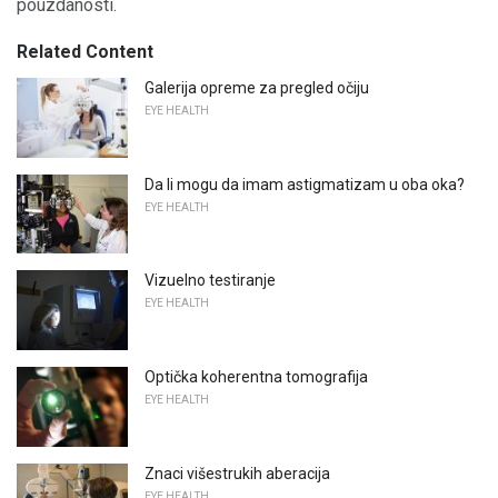
pouzdanosti.
Related Content
Galerija opreme za pregled očiju
EYE HEALTH
Da li mogu da imam astigmatizam u oba oka?
EYE HEALTH
Vizuelno testiranje
EYE HEALTH
Optička koherentna tomografija
EYE HEALTH
Znaci višestrukih aberacija
EYE HEALTH