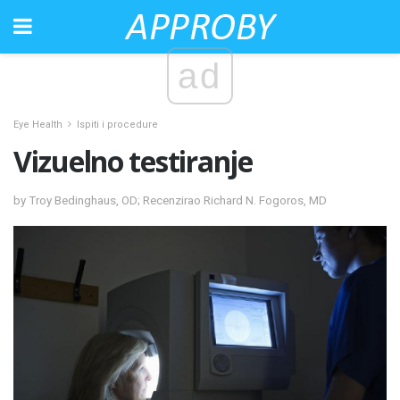
ad
Eye Health
Ispiti i procedure
Vizuelno testiranje
by Troy Bedinghaus, OD; Recenzirao Richard N. Fogoros, MD