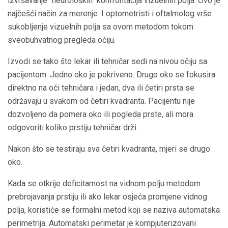
izvršavanje "neuroloških" konfrontacija vizuelnih polja. Ovo je
najčešći način za merenje. I optometristi i oftalmolog vrše
sukobljenje vizuelnih polja sa ovom metodom tokom
sveobuhvatnog pregleda očiju.
Izvodi se tako što lekar ili tehničar sedi na nivou očiju sa
pacijentom. Jedno oko je pokriveno. Drugo oko se fokusira
direktno na oči tehničara i jedan, dva ili četiri prsta se
održavaju u svakom od četiri kvadranta. Pacijentu nije
dozvoljeno da pomera oko ili pogleda prste, ali mora
odgovoriti koliko prstiju tehničar drži.
Nakon što se testiraju sva četiri kvadranta, mjeri se drugo
oko.
Kada se otkrije deficitarnost na vidnom polju metodom
prebrojavanja prstiju ili ako lekar osjeća promjene vidnog
polja, koristiće se formalni metod koji se naziva automatska
perimetrija. Automatski perimetar je kompjuterizovani