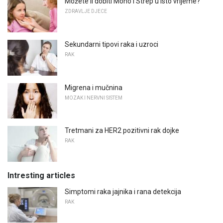
Možete li dobiti Mono i Strep u isto vrijeme?
ZDRAVLJE DJECE
Sekundarni tipovi raka i uzroci
RAK
Migrena i mučnina
MOZAK I NERVNI SISTEM
Tretmani za HER2 pozitivni rak dojke
RAK
Intresting articles
Simptomi raka jajnika i rana detekcija
RAK