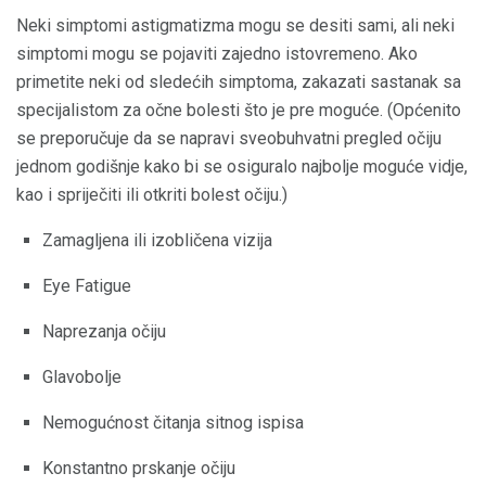
Neki simptomi astigmatizma mogu se desiti sami, ali neki
simptomi mogu se pojaviti zajedno istovremeno. Ako
primetite neki od sledećih simptoma, zakazati sastanak sa
specijalistom za očne bolesti što je pre moguće. (Općenito
se preporučuje da se napravi sveobuhvatni pregled očiju
jednom godišnje kako bi se osiguralo najbolje moguće vidje,
kao i spriječiti ili otkriti bolest očiju.)
Zamagljena ili izobličena vizija
Eye Fatigue
Naprezanja očiju
Glavobolje
Nemogućnost čitanja sitnog ispisa
Konstantno prskanje očiju