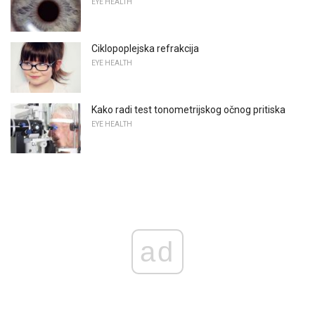
EYE HEALTH
Ciklopoplejska refrakcija
EYE HEALTH
Kako radi test tonometrijskog očnog pritiska
EYE HEALTH
ad