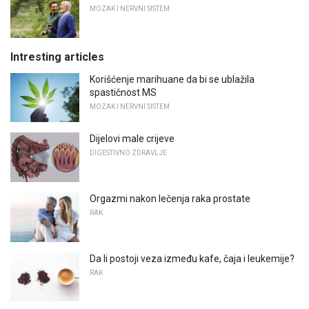
MOZAK I NERVNI SISTEM
Intresting articles
Korišćenje marihuane da bi se ublažila
spastičnost MS
MOZAK I NERVNI SISTEM
Dijelovi male crijeve
DIGESTIVNO ZDRAVLJE
Orgazmi nakon lečenja raka prostate
RAK
Da li postoji veza između kafe, čaja i leukemije?
RAK