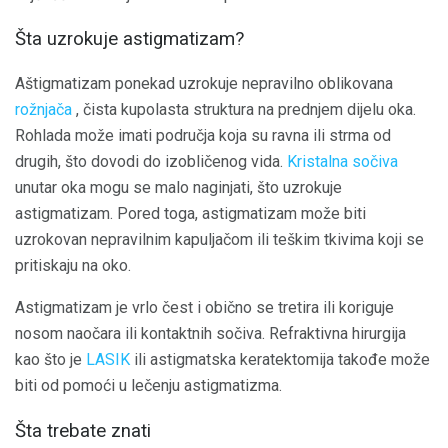
Šta uzrokuje astigmatizam?
Aštigmatizam ponekad uzrokuje nepravilno oblikovana
rožnjača
, čista kupolasta struktura na prednjem dijelu oka.
Rohlada može imati područja koja su ravna ili strma od
drugih, što dovodi do izobličenog vida.
Kristalna sočiva
unutar oka mogu se malo naginjati, što uzrokuje
astigmatizam. Pored toga, astigmatizam može biti
uzrokovan nepravilnim kapuljačom ili teškim tkivima koji se
pritiskaju na oko.
Astigmatizam je vrlo čest i obično se tretira ili koriguje
nosom naočara ili kontaktnih sočiva. Refraktivna hirurgija
kao što je
LASIK
ili astigmatska keratektomija takođe može
biti od pomoći u lečenju astigmatizma.
Šta trebate znati