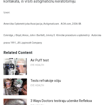
kontakata, ili vršiti astigmatičnu keratotomiju.
Izvori:
Američka Optometrijska Asocijacija, Astigmatizam.
AOA.com, 2006-08.
Eskridge, J Boyd, Amos, John i Bartlett, Jimmy D. Kliničke procedure u optometriji.
Autorska
prava 1991, JB Lippincott Company.
Related Content
Air Puff test
EYE HEALTH
Tests refrakcije očiju
EYE HEALTH
3 Ways Doctors testiraju učenike Refleksa