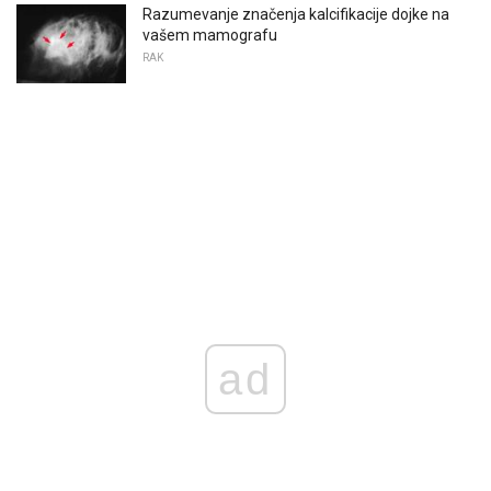
Razumevanje značenja kalcifikacije dojke na
vašem mamografu
RAK
ad