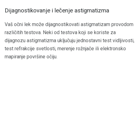
Dijagnostikovanje i lečenje astigmatizma
Vaš očni lek može dijagnostikovati astigmatizam provodom
različitih testova. Neki od testova koji se koriste za
dijagnozu astigmatizma uključuju jednostavni test vidljivosti,
test refrakcije svetlosti, merenje rožnjače ili elektronsko
mapiranje površine očiju.