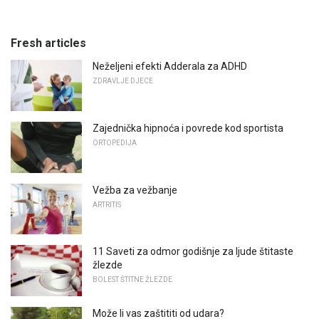
Fresh articles
Neželjeni efekti Adderala za ADHD
ZDRAVLJE DJECE
Zajednička hipnoća i povrede kod sportista
ORTOPEDIJA
Vežba za vežbanje
ARTRITIS
11 Saveti za odmor godišnje za ljude štitaste
žlezde
BOLEST ŠTITNE ŽLEZDE
Može li vas zaštititi od udara?