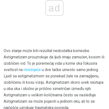
ad
Ovo stanje može biti rezultat nedostatka korneobe.
Astigmatizam prouzrokuje da ljudi imaju zamućen, kosom ili
izobličen vid. To je poremećaj vida u kome oka fokusira
svetlost na
mrežnjače
u dve tačke umesto samo jednog.
Ljudi sa astigmatizmom se ponekad žale na zamagljenu,
izobličenu ili kosu viziju. Astigmatizam skoro uvek nastupa
u oba oka i obično je prilično simetričan između njih.
Astigmatizam u velikim količinama često se nasleđuje.
Astigmatizam se može pojaviti u jednom oku, ali to se
najčešće uzrokuje traumatska povreda.