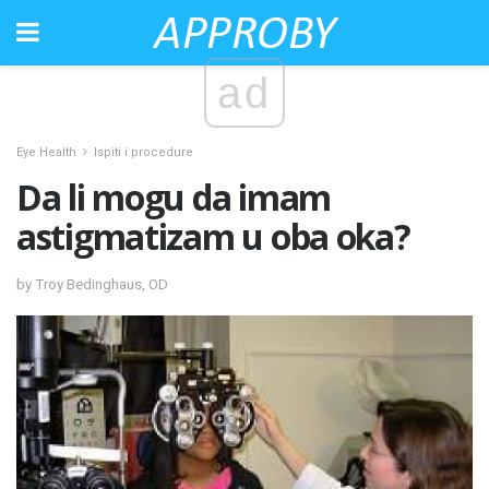
ad
Eye Health
Ispiti i procedure
Da li mogu da imam
astigmatizam u oba oka?
by Troy Bedinghaus, OD