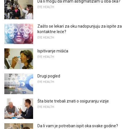
Da li mogu da imam astigmatizam u oba oka?
EYE HEALTH
Zašto se lekari za oku nadopunjuju za ispite za
kontaktne leće?
EYE HEALTH
Ispitivanje mišića
EYE HEALTH
Drugi pogled
EYE HEALTH
Šta biste trebali znati o osiguranju vizije
EYE HEALTH
Da li vam je potreban ispit oka svake godine?