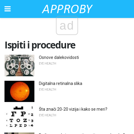
ad
Ispiti i procedure
Osnove dalekovidosti
EYE HEALTH
Digitalna retinalna slika
EYE HEALTH
Šta znači 20-20 vizija i kako se meri?
EYE HEALTH