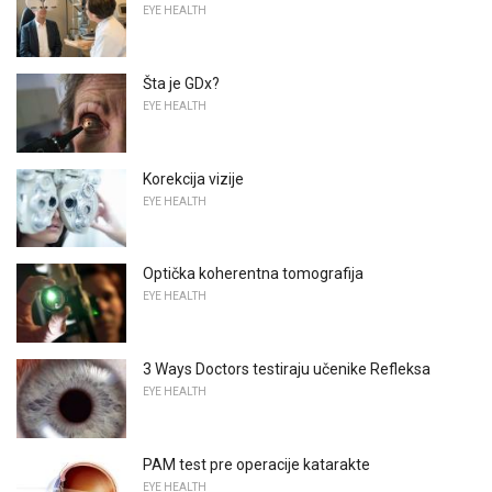
EYE HEALTH
Šta je GDx?
EYE HEALTH
Korekcija vizije
EYE HEALTH
Optička koherentna tomografija
EYE HEALTH
3 Ways Doctors testiraju učenike Refleksa
EYE HEALTH
PAM test pre operacije katarakte
EYE HEALTH