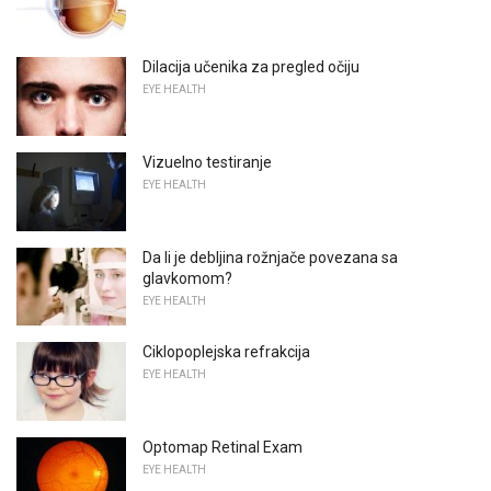
Dilacija učenika za pregled očiju
EYE HEALTH
Vizuelno testiranje
EYE HEALTH
Da li je debljina rožnjače povezana sa
glavkomom?
EYE HEALTH
Ciklopoplejska refrakcija
EYE HEALTH
Optomap Retinal Exam
EYE HEALTH