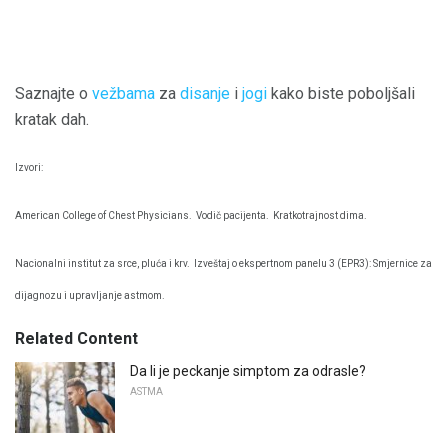
Saznajte o
vežbama
za
disanje
i
jogi
kako biste poboljšali
kratak dah.
Izvori:
American College of Chest Physicians.
Vodič pacijenta.
Kratkotrajnost dima.
Nacionalni institut za srce, pluća i krv.
Izveštaj o ekspertnom panelu 3 (EPR3): Smjernice za
dijagnozu i upravljanje astmom.
Related Content
Da li je peckanje simptom za odrasle?
ASTMA