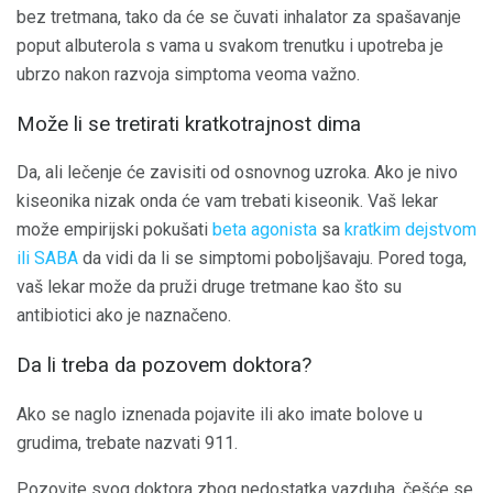
bez tretmana, tako da će se čuvati inhalator za spašavanje
poput albuterola s vama u svakom trenutku i upotreba je
ubrzo nakon razvoja simptoma veoma važno.
Može li se tretirati kratkotrajnost dima
Da, ali lečenje će zavisiti od osnovnog uzroka. Ako je nivo
kiseonika nizak onda će vam trebati kiseonik. Vaš lekar
može empirijski pokušati
beta agonista
sa
kratkim dejstvom
ili SABA
da vidi da li se simptomi poboljšavaju. Pored toga,
vaš lekar može da pruži druge tretmane kao što su
antibiotici ako je naznačeno.
Da li treba da pozovem doktora?
Ako se naglo iznenada pojavite ili ako imate bolove u
grudima, trebate nazvati 911.
Pozovite svog doktora zbog nedostatka vazduha, češće se