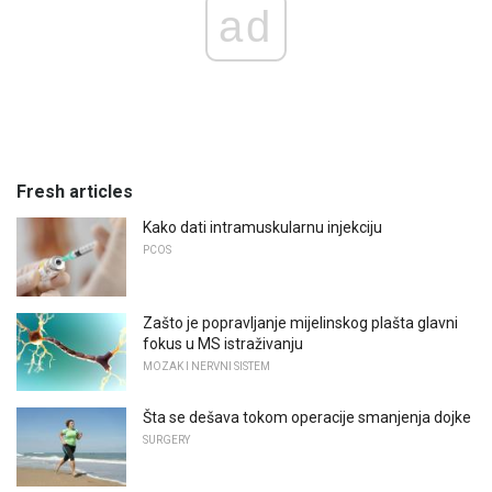
ad
Fresh articles
Kako dati intramuskularnu injekciju
PCOS
Zašto je popravljanje mijelinskog plašta glavni
fokus u MS istraživanju
MOZAK I NERVNI SISTEM
Šta se dešava tokom operacije smanjenja dojke
SURGERY