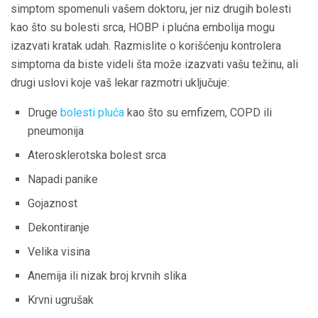
simptom spomenuli vašem doktoru, jer niz drugih bolesti
kao što su bolesti srca, HOBP i plućna embolija mogu
izazvati kratak udah. Razmislite o korišćenju kontrolera
simptoma da biste videli šta može izazvati vašu težinu, ali
drugi uslovi koje vaš lekar razmotri uključuje:
Druge
bolesti pluća
kao što su emfizem, COPD ili
pneumonija
Aterosklerotska bolest srca
Napadi panike
Gojaznost
Dekontiranje
Velika visina
Anemija ili nizak broj krvnih slika
Krvni ugrušak