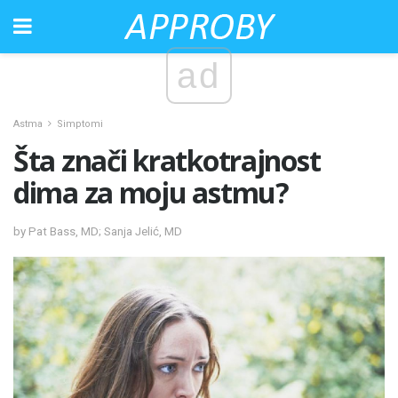
ad
Astma
Simptomi
Šta znači kratkotrajnost
dima za moju astmu?
by Pat Bass, MD; Sanja Jelić, MD