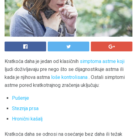
Kratkoća daha je jedan od klasičnih
simptoma astme koji
ljudi doživljavaju pre nego što se dijagnostikuje astma ili
kada je njihova astma
loše kontrolisana
. Ostali simptomi
astme pored kratkotrajnog zračenja uključuju:
Pušenje
Steznja prsa
Hronični kašalj
Kratkoća daha se odnosi na osećanje bez daha ili težak