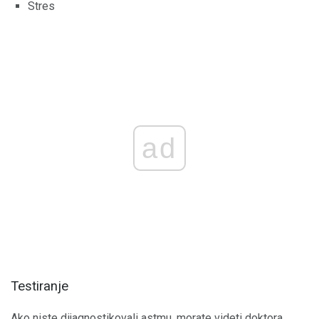
Stres
ad
Testiranje
Ako niste dijagnostikovali astmu, morate videti doktora