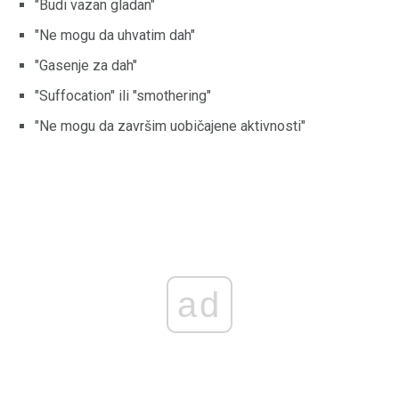
"Budi vazan gladan"
"Ne mogu da uhvatim dah"
"Gasenje za dah"
"Suffocation" ili "smothering"
"Ne mogu da završim uobičajene aktivnosti"
ad