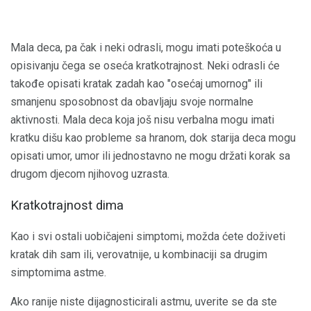
Mala deca, pa čak i neki odrasli, mogu imati poteškoća u
opisivanju čega se oseća kratkotrajnost. Neki odrasli će
takođe opisati kratak zadah kao "osećaj umornog" ili
smanjenu sposobnost da obavljaju svoje normalne
aktivnosti. Mala deca koja još nisu verbalna mogu imati
kratku dišu kao probleme sa hranom, dok starija deca mogu
opisati umor, umor ili jednostavno ne mogu držati korak sa
drugom djecom njihovog uzrasta.
Kratkotrajnost dima
Kao i svi ostali uobičajeni simptomi, možda ćete doživeti
kratak dih sam ili, verovatnije, u kombinaciji sa drugim
simptomima astme.
Ako ranije niste dijagnosticirali astmu, uverite se da ste