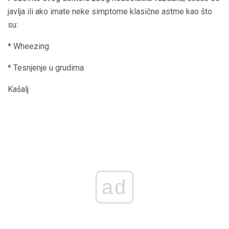
javlja ili ako imate neke simptome klasične astme kao što
su:
* Wheezing
* Tesnjenje u grudima
Kašalj
ad