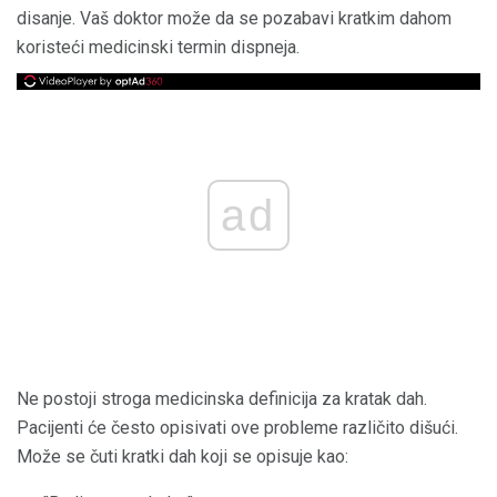
disanje. Vaš doktor može da se pozabavi kratkim dahom
koristeći medicinski termin dispneja.
ad
Ne postoji stroga medicinska definicija za kratak dah.
Pacijenti će često opisivati ​​ove probleme različito dišući.
Može se čuti kratki dah koji se opisuje kao: