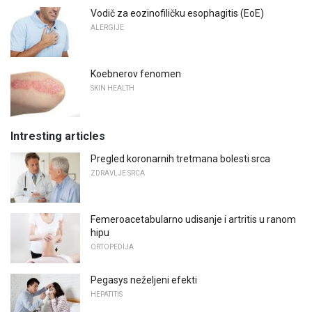
Vodič za eozinofiličku esophagitis (EoE)
ALERGIJE
Koebnerov fenomen
SKIN HEALTH
Intresting articles
Pregled koronarnih tretmana bolesti srca
ZDRAVLJE SRCA
Femeroacetabularno udisanje i artritis u ranom
hipu
ORTOPEDIJA
Pegasys neželjeni efekti
HEPATITIS