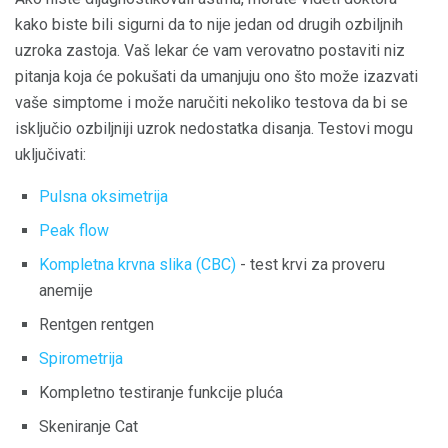
kako biste bili sigurni da to nije jedan od drugih ozbiljnih
uzroka zastoja. Vaš lekar će vam verovatno postaviti niz
pitanja koja će pokušati da umanjuju ono što može izazvati
vaše simptome i može naručiti nekoliko testova da bi se
isključio ozbiljniji uzrok nedostatka disanja. Testovi mogu
uključivati:
Pulsna oksimetrija
Peak flow
Kompletna krvna slika (CBC)
- test krvi za proveru
anemije
Rentgen rentgen
Spirometrija
Kompletno testiranje funkcije pluća
Skeniranje Cat