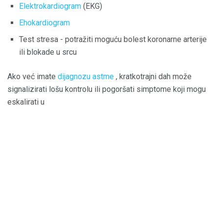
Elektrokardiogram
(EKG)
Ehokardiogram
Test stresa - potražiti moguću bolest koronarne arterije
ili blokade u srcu
Ako već imate
dijagnozu astme
, kratkotrajni dah može
signalizirati lošu kontrolu ili pogoršati simptome koji mogu
eskalirati u