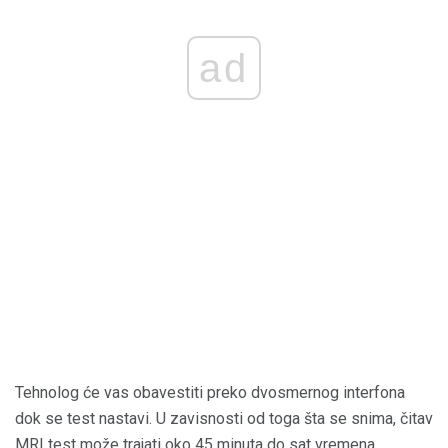
ad
Tehnolog će vas obavestiti preko dvosmernog interfona
dok se test nastavi. U zavisnosti od toga šta se snima, čitav
MRI test može trajati oko 45 minuta do sat vremena.