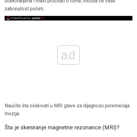
očekivanjima i malo pročitati o tome, možda će vaše
zabrinutost početi.
ad
Naučite šta očekivati ​​u MRI glave za dijagnozu poremećaja
mozga.
Šta je skeniranje magnetne rezonance (MRI)?