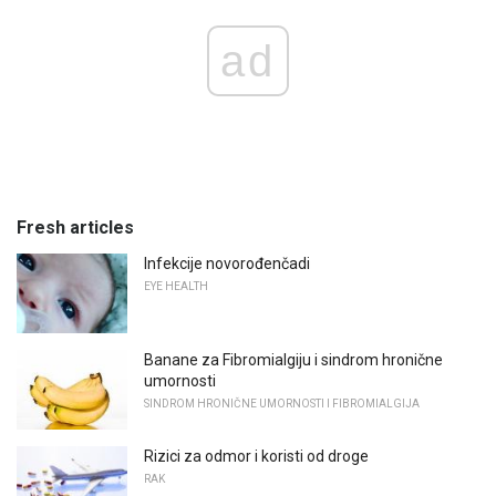
ad
Fresh articles
Infekcije novorođenčadi
EYE HEALTH
Banane za Fibromialgiju i sindrom hronične
umornosti
SINDROM HRONIČNE UMORNOSTI I FIBROMIALGIJA
Rizici za odmor i koristi od droge
RAK