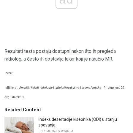
Rezultati testa postaju dostupni nakon što ih pregleda
radiolog, a često ih dostavlja lekar koji je naručio MR.
Izvori:
"MRI tela".
Američki koledž radiologije
i
radiološkog društva Severne Amerike
.
Pristupljeno 29.
avgusta 2010.
Related Content
Indeks desertacije kiseonika (ODI) u stanju
spavanja
POREMEĆAJI SPAVANJA