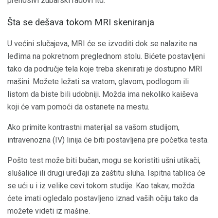
prenosivi zubarski radovi itd.
Šta se dešava tokom MRI skeniranja
U većini slučajeva, MRI će se izvoditi dok se nalazite na
leđima na pokretnom preglednom stolu. Bićete postavljeni
tako da područje tela koje treba skenirati je dostupno MRI
mašini. Možete ležati sa vratom, glavom, podlogom ili
listom da biste bili udobniji. Možda ima nekoliko kaiševa
koji će vam pomoći da ostanete na mestu.
Ako primite kontrastni materijal sa vašom studijom,
intravenozna (IV) linija će biti postavljena pre početka testa.
Pošto test može biti bučan, mogu se koristiti ušni utikači,
slušalice ili drugi uređaji za zaštitu sluha. Ispitna tablica će
se ući u i iz velike cevi tokom studije. Kao takav, možda
ćete imati ogledalo postavljeno iznad vaših očiju tako da
možete videti iz mašine.