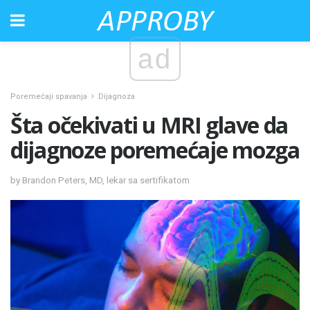
ad
Poremećaji spavanja
Dijagnoza
Šta očekivati ​​u MRI glave da
dijagnoze poremećaje mozga
by Brandon Peters, MD, lekar sa sertifikatom