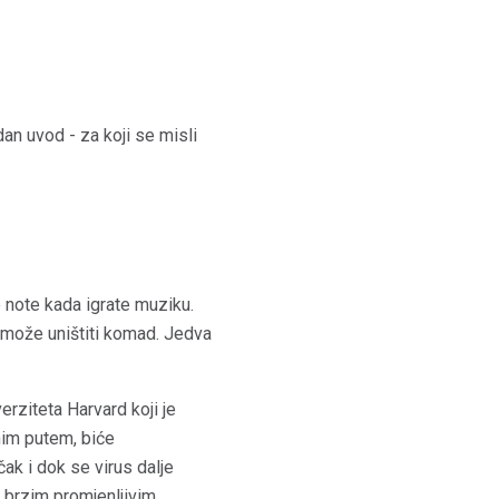
an uvod - za koji se misli
e note kada igrate muziku.
može uništiti komad. Jedva
erziteta Harvard koji je
nim putem, biće
čak i dok se virus dalje
a brzim promjenljivim