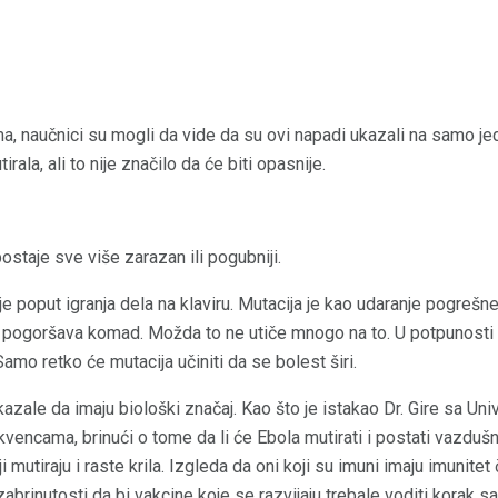
, naučnici su mogli da vide da su ovi napadi ukazali na samo jed
tirala, ali to nije značilo da će biti opasnije.
ostaje sve više zarazan ili pogubniji.
 je poput igranja dela na klaviru. Mutacija je kao udaranje pogrešn
ogoršava komad. Možda to ne utiče mnogo na to. U potpunosti 
Samo retko će mutacija učiniti da se bolest širi.
zale da imaju biološki značaj. Kao što je istakao Dr. Gire sa Univ
vencama, brinući o tome da li će Ebola mutirati i postati vazduš
 mutiraju i raste krila. Izgleda da oni koji su imuni imaju imunitet 
abrinutosti da bi vakcine koje se razvijaju trebale voditi korak s