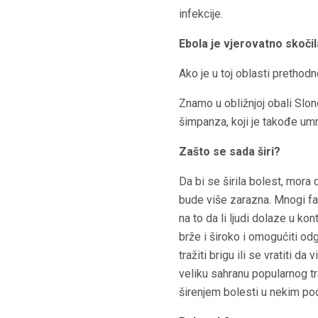
infekcije.
Ebola je vjerovatno skoči
Ako je u toj oblasti prethodn
Znamo u obližnjoj obali Slono
šimpanza, koji je takođe umr
Zašto se sada širi?
Da bi se širila bolest, mora
bude više zarazna. Mnogi fakt
na to da li ljudi dolaze u k
brže i široko i omogućiti odg
tražiti brigu ili se vratiti 
veliku sahranu popularnog tra
širenjem bolesti u nekim pod