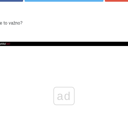
 je to važno?
ad