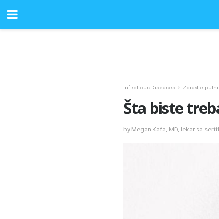
Infectious Diseases
Zdravlje putni
Šta biste treb
by Megan Kafa, MD, lekar sa sert