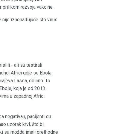
 prilikom razvoja vakcine.
e nije iznenađujuće što virus
ili - ali su testirali
dnoj Africi gdje se Ebola
učajeva Lassa, obično. To
Ebole, koja je od 2013.
ima u zapadnoj Africi.
sa negativan, pacijenti su
ao uzorak krvi, što bi
neki su možda imali prethodne