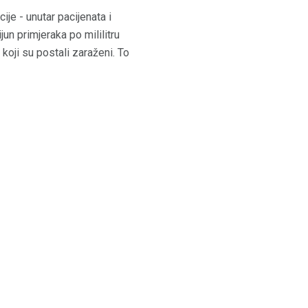
ije - unutar pacijenata i
un primjeraka po mililitru
 koji su postali zaraženi. To