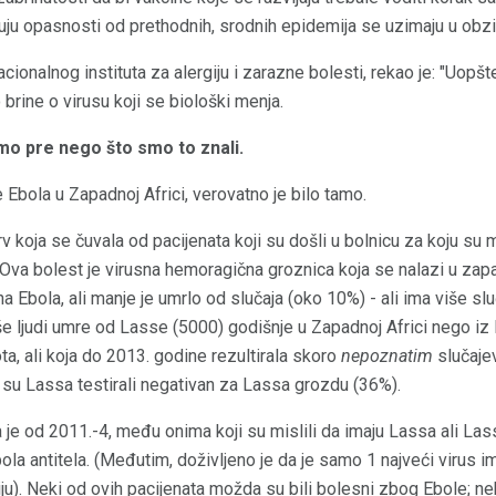
uju opasnosti od prethodnih, srodnih epidemija se uzimaju u obzir
cionalnog instituta za alergiju i zarazne bolesti, rekao je: "Uopšt
brine o virusu koji se biološki menja.
amo pre nego što smo to znali.
 Ebola u Zapadnoj Africi, verovatno je bilo tamo.
 koja se čuvala od pacijenata koji su došli u bolnicu za koju su misl
Ova bolest je virusna hemoragična groznica koja se nalazi u zapa
a Ebola, ali manje je umrlo od slučaja (oko 10%) - ali ima više sl
e ljudi umre od Lasse (5000) godišnje u Zapadnoj Africi nego iz 
a, ali koja do 2013. godine rezultirala skoro
nepoznatim
slučajev
a su Lassa testirali negativan za Lassa grozdu (36%).
a je od 2011.-4, među onima koji su mislili da imaju Lassa ali Las
ola antitela. (Međutim, doživljeno je da je samo 1 najveći virus im
iju). Neki od ovih pacijenata možda su bili bolesni zbog Ebole; 