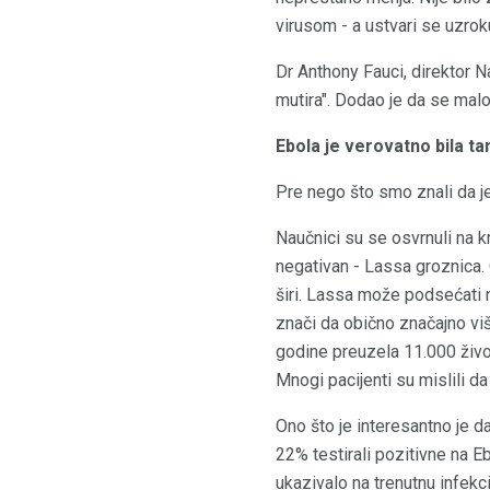
virusom - a ustvari se uzrok
Dr Anthony Fauci, direktor Na
mutira". Dodao je da se malo 
Ebola je verovatno bila t
Pre nego što smo znali da je
Naučnici su se osvrnuli na krv
negativan - Lassa groznica. 
širi. Lassa može podsećati n
znači da obično značajno viš
godine preuzela 11.000 život
Mnogi pacijenti su mislili d
Ono što je interesantno je d
22% testirali pozitivne na Eb
ukazivalo na trenutnu infekc