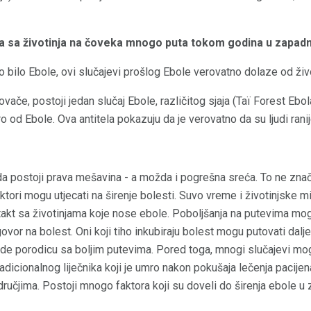
la sa životinja na čoveka mnogo puta tokom godina u zapadno
o bilo Ebole, ovi slučajevi prošlog Ebole verovatno dolaze od živo
vače, postoji jedan slučaj Ebole, različitog sjaja (Taï Forest Ebol
o od Ebole. Ova antitela pokazuju da je verovatno da su ljudi ranij
 da postoji prava mešavina - a možda i pogrešna sreća. To ne znači
ori mogu utjecati na širenje bolesti. Suvo vreme i životinjske mig
ontakt sa životinjama koje nose ebole. Poboljšanja na putevima mogu
ovor na bolest. Oni koji tiho inkubiraju bolest mogu putovati dalj
da vide porodicu sa boljim putevima. Pored toga, mnogi slučajevi mog
dicionalnog liječnika koji je umro nakon pokušaja lečenja pacijena
ručjima. Postoji mnogo faktora koji su doveli do širenja ebole u z