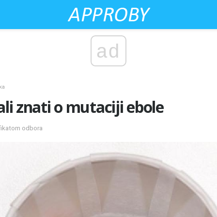
ad
ka
ali znati o mutaciji ebole
ifikatom odbora