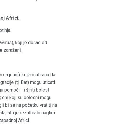
j Africi.
tinja.
avirus), koji je došao od
e zaraženi.
 da je infekcija mutirana da
racije (tj. Bat) mogu uticati
 pomoći - i širiti bolest
e; oni koji su bolesni mogu
li bi se na početku vratiti na
ta, što je rezultiralo naglim
apadnoj Africi.