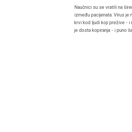
Naučnici su se vratili na šir
između pacijenata. Virus je 
krvi kod ljudi koji prežive -
je dosta kopiranja - i puno š