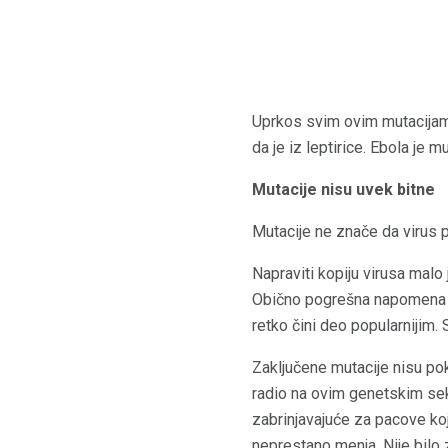
Uprkos svim ovim mutacijama
da je iz leptirice. Ebola je mu
Mutacije nisu uvek bitne
Mutacije ne znače da virus p
Napraviti kopiju virusa malo
Obično pogrešna napomena p
retko čini deo popularnijim. 
Zaključene mutacije nisu poka
radio na ovim genetskim sek
zabrinjavajuće za pacove koji
neprestano menja. Nije bilo z