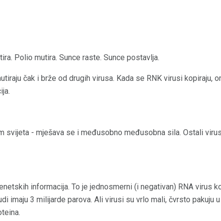
ra. Polio mutira. Sunce raste. Sunce postavlja.
tiraju čak i brže od drugih virusa. Kada se RNK virusi kopiraju, on
ja.
om svijeta - mješava se i međusobno međusobna sila. Ostali virus
etskih informacija. To je jednosmerni (i negativan) RNA virus ko
i imaju 3 milijarde parova. Ali virusi su vrlo mali, čvrsto pakuju
teina.