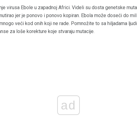
enje virusa Ebole u zapadnoj Africi. Videli su dosta genetske mutac
mutirao jer je ponovo i ponovo kopiran. Ebola može doseći do milij
 i mnogo veći kod onih koji ne rade. Pomnožite to sa hiljadama ljudi
anse za loše korekture koje stvaraju mutacije.
ad