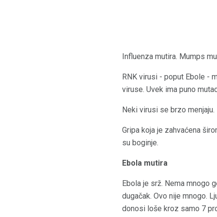
Influenza mutira. Mumps muti
RNK virusi - poput Ebole - mu
viruse. Uvek ima puno mutaci
Neki virusi se brzo menjaju.
Gripa koja je zahvaćena šir
su boginje.
Ebola mutira
Ebola je srž. Nema mnogo gen
dugačak. Ovo nije mnogo. Ljud
donosi loše kroz samo 7 pro