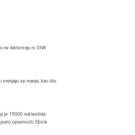
i ne lektoriraju ni DNK
i menjaju se manje, kao što
ji je 19000 nukleotida
 u puno opasnosti. Ebola