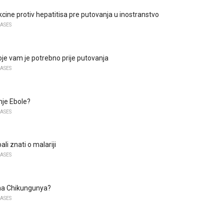
cine protiv hepatitisa pre putovanja u inostranstvo
EASES
oje vam je potrebno prije putovanja
EASES
enje Ebole?
EASES
ali znati o malariji
EASES
ima Chikungunya?
EASES