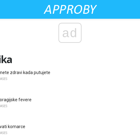
ad
ika
nete zdravi kada putujete
EASES
ragijske fevere
EASES
vati komarce
EASES