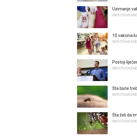
Uzimanje vak
INFECTIOUS DIS
10 vakcina k
INFECTIOUS DIS
Postoji liječ
INFECTIOUS DIS
Šta biste treb
INFECTIOUS DIS
Šta želi da 
INFECTIOUS DIS