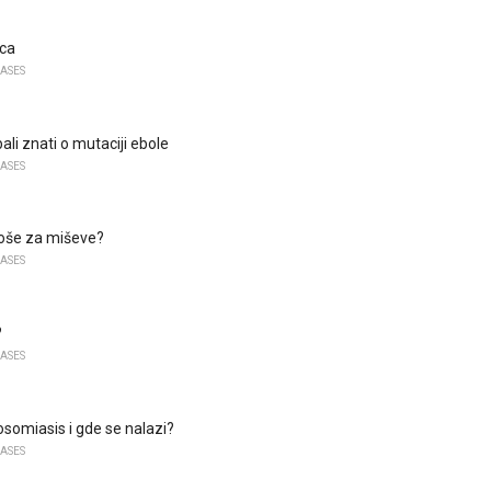
ica
EASES
bali znati o mutaciji ebole
EASES
 loše za miševe?
EASES
?
EASES
osomiasis i gde se nalazi?
EASES