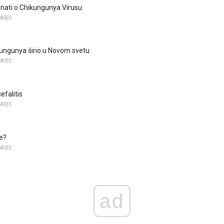
znati o Chikungunya Virusu
EASES
ungunya širio u Novom svetu
EASES
efalitis
EASES
e?
EASES
ad