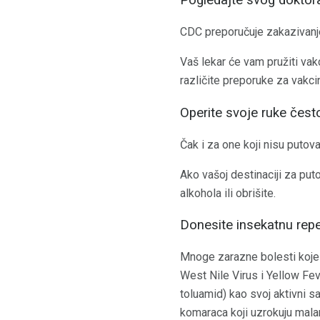
Pogledajte svog doktor
CDC preporučuje zakazivanje
Vaš lekar će vam pružiti vak
različite preporuke za vakci
Operite svoje ruke čest
Čak i za one koji nisu putova
Ako vašoj destinaciji za put
alkohola ili obrišite.
Donesite insekatnu rep
Mnoge zarazne bolesti koje 
West Nile Virus i Yellow Feve
toluamid) kao svoj aktivni sa
komaraca koji uzrokuju malar