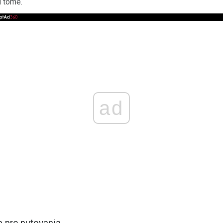
 tome.
ad