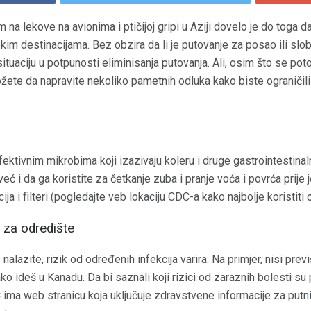
m na lekove na avionima i ptičijoj gripi u Aziji dovelo je do toga 
im destinacijama. Bez obzira da li je putovanje za posao ili slo
u situaciju u potpunosti eliminisanja putovanja. Ali, osim što se po
žete da napravite nekoliko pametnih odluka kako biste ograničili
ktivnim mikrobima koji izazivaju koleru i druge gastrointestinal
eć i da ga koristite za četkanje zuba i pranje voća i povrća prije 
ija i filteri (pogledajte veb lokaciju CDC-a kako najbolje koristiti 
 za odredište
alazite, rizik od određenih infekcija varira. Na primjer, nisi prev
ko ideš u Kanadu. Da bi saznali koji rizici od zaraznih bolesti 
ima web stranicu koja uključuje zdravstvene informacije za putni