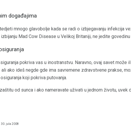
lnim događajima
edjeti mnogo glavobolje kada se radi o izbjegavanju infekcija ve
o izbijanju Mad Cow Disease u Velikoj Britaniji, ne jedite govedinu
 osiguranja
 osiguranja pokriva vas u inostranstvu. Naravno, ovaj savet može i
, ali ako ideš negde gde ima savremene zdravstvene prakse, mož
osiguranja koji pokriva putovanja.
zaštitu od sunca i ako nameravate uživati ​​u jednom životu, uvek 
30. jula 2008