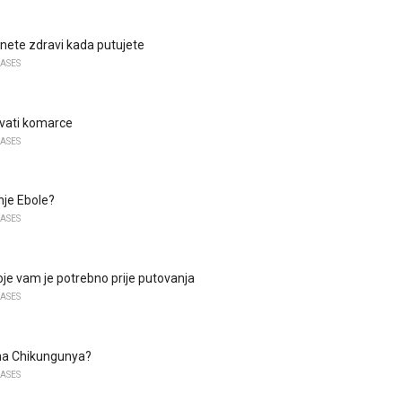
nete zdravi kada putujete
EASES
vati komarce
EASES
enje Ebole?
EASES
oje vam je potrebno prije putovanja
EASES
ima Chikungunya?
EASES