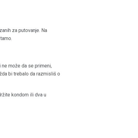
zanih za putovanje. Na
 tamo.
li ne može da se primeni,
da bi trebalo da razmisliš o
držite kondom ili dva u