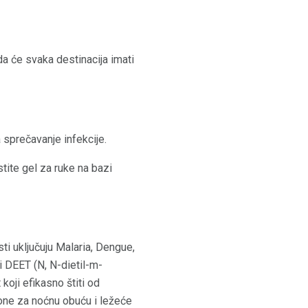
da će svaka destinacija imati
a sprečavanje infekcije.
stite gel za ruke na bazi
i uključuju Malaria, Dengue,
ti DEET (N, N-dietil-m-
 koji efikasno štiti od
lone za noćnu obuću i ležeće