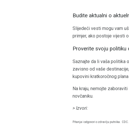
Budite aktualni o aktue
Slijedeći vesti mogu vam ušt
primjer, ako postoje vijesti 
Proverite svoju politiku
Saznajte da li vaša politika
zavisno od vaše destinacije
kupovini kratkoročnog plana 
Na kraju, nemojte zaboraviti 
novčaniku.
> Izvori:
Pitanja i odgovori o zdravlju putnika.
CDC.