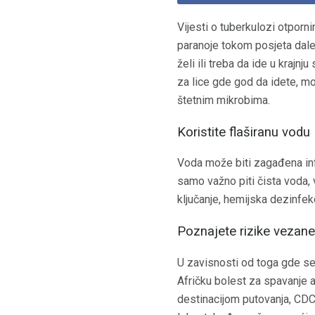
Vijesti o tuberkulozi otporni
paranoje tokom posjeta dalek
želi ili treba da ide u krajnj
za lice gde god da idete, mo
štetnim mikrobima.
Koristite flaširanu vodu
Voda može biti zagađena infe
samo važno piti čista voda, v
ključanje, hemijska dezinfekc
Poznajete rizike vezane
U zavisnosti od toga gde se n
Afričku bolest za spavanje a
destinacijom putovanja, CDC 