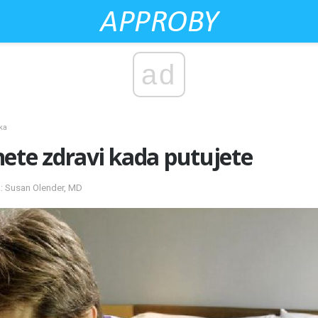
ad
ka
ete zdravi kada putujete
a: Susan Olender, MD