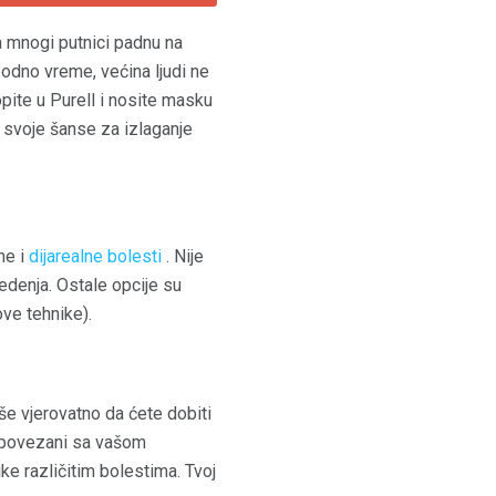
da mnogi putnici padnu na
bodno vreme, većina ljudi ne
topite u Purell i nosite masku
 svoje šanse za izlaganje
ne i
dijarealne bolesti
. Nije
jedenja. Ostale opcije su
ove tehnike).
iše vjerovatno da ćete dobiti
su povezani sa vašom
ke različitim bolestima. Tvoj