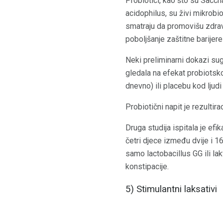
Probiotici, kao što su Sacc
acidophilus, su živi mikrobi
smatraju da promovišu zdravlj
poboljšanje zaštitne barijer
Neki preliminarni dokazi sug
gledala na efekat probiotskog
dnevno) ili placebu kod ljud
Probiotični napit je rezultir
Druga studija ispitala je ef
četri djece između dvije i 1
samo lactobacillus GG ili lak
konstipacije.
5) Stimulantni laksativi