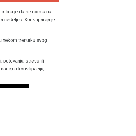
i istina je da se normalna
a nedeljno. Konstipacija je
 u nekom trenutku svog
 putovanju, stresu ili
hroničnu konstipaciju,