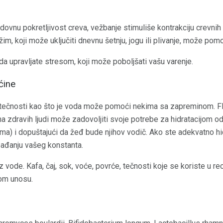
ovnu pokretljivost creva, vežbanje stimuliše kontrakciju crevnih 
ežim, koji može uključiti dnevnu šetnju, jogu ili plivanje, može p
upravljate stresom, koji može poboljšati vašu varenje.
ćine
o tečnosti kao što je voda može pomoći nekima sa zapreminom. Flu
na zdravih ljudi može zadovoljiti svoje potrebe za hidratacijom 
lima) i dopuštajući da žeđ bude njihov vodič. Ako ste adekvatno hi
ađanju vašeg konstanta.
ode. Kafa, čaj, sok, voće, povrće, tečnosti koje se koriste u rece
om unosu.