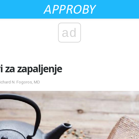
ad
i za zapaljenje
ichard N. Fogoros, MD