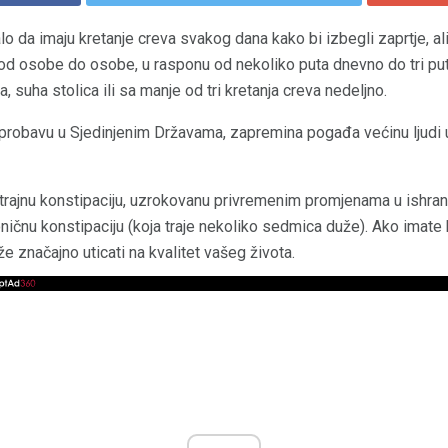
lo da imaju kretanje creva svakog dana kako bi izbegli zaprtje, al
 od osobe do osobe, u rasponu od nekoliko puta dnevno do tri put
, suha stolica ili sa manje od tri kretanja creva nedeljno.
 probavu u Sjedinjenim Državama, zapremina pogađa većinu ljudi
otrajnu konstipaciju, uzrokovanu privremenim promjenama u ishrani,
oničnu konstipaciju (koja traje nekoliko sedmica duže). Ako imate 
 značajno uticati na kvalitet vašeg života.