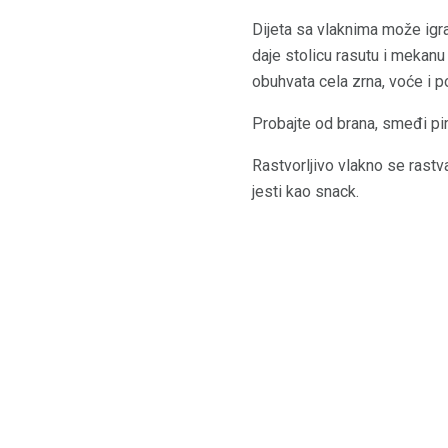
Dijeta sa vlaknima može igrat
daje stolicu rasutu i mekanu
obuhvata cela zrna, voće i p
Probajte od brana, smeđi piri
Rastvorljivo vlakno se rastv
jesti kao snack.