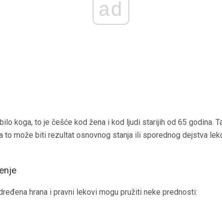
ad
bilo koga, to je češće kod žena i kod ljudi starijih od 65 godina. 
 a to može biti rezultat osnovnog stanja ili sporednog dejstva lek
jenje
dređena hrana i pravni lekovi mogu pružiti neke prednosti: