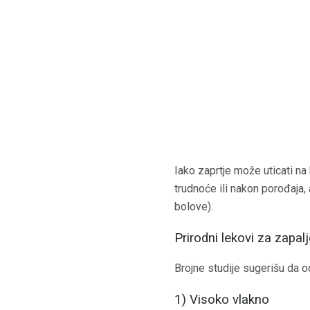
Iako zaprtje može uticati na 
trudnoće ili nakon porođaja,
bolove).
Prirodni lekovi za zapal
Brojne studije sugerišu da o
1) Visoko vlakno