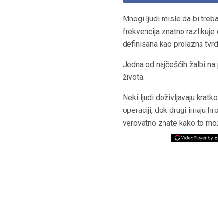
Mnogi ljudi misle da bi treba
frekvencija znatno razlikuje
definisana kao prolazna tvrda
Jedna od najčešćih žalbi na
života.
Neki ljudi doživljavaju kratk
operaciji, dok drugi imaju hr
verovatno znate kako to može