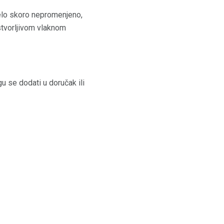
ijelo skoro nepromenjeno,
astvorljivom vlaknom
u se dodati u doručak ili