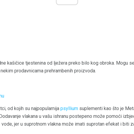
dne kašičice tjestenina od lježera preko bilo kog obroka. Mogu s
 u nekim prodavnicama prehrambenih proizvoda.
nu
ci, od kojih su najpopularnija
psyllium
suplementi kao što je Meta
 Dodavanje vlakana u vašu ishranu postepeno može pomoći izbjeći
o vode, jer u suprotnom vlakna može imati suprotan efekat i biti 