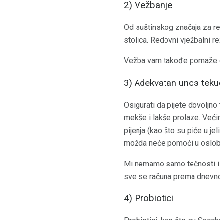
2) Vežbanje
Od suštinskog značaja za red
stolica. Redovni vježbalni r
Vežba vam takođe pomaže da 
3) Adekvatan unos teku
Osigurati da pijete dovoljn
mekše i lakše prolaze. Veći
pijenja (kao što su piće u je
možda neće pomoći u oslob
Mi nemamo samo tečnosti iz v
sve se računa prema dnevn
4) Probiotici