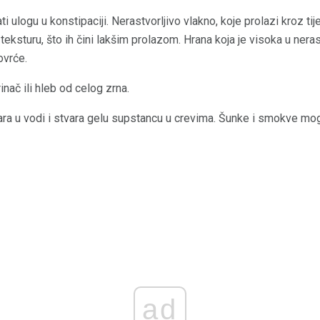
i ulogu u konstipaciji. Nerastvorljivo vlakno, koje prolazi kroz t
 teksturu, što ih čini lakšim prolazom. Hrana koja je visoka u ner
ovrće.
nač ili hleb od celog zrna.
ara u vodi i stvara gelu supstancu u crevima. Šunke i smokve mog
ad