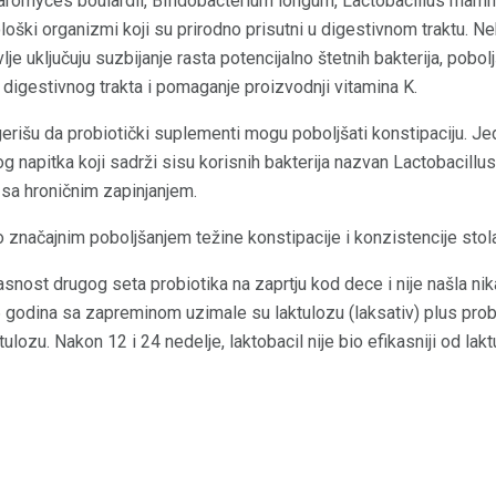
haromyces boulardii, Bifidobacterium longum, Lactobacillus rhamn
ološki organizmi koji su prirodno prisutni u digestivnom traktu. Ne
e uključuju suzbijanje rasta potencijalno štetnih bakterija, pobol
e digestivnog trakta i pomaganje proizvodnji vitamina K.
erišu da probiotički suplementi mogu poboljšati konstipaciju. Jedn
 napitka koji sadrži sisu korisnih bakterija nazvan Lactobacillus 
i sa hroničnim zapinjanjem.
ao značajnim poboljšanjem težine konstipacije i konzistencije stol
ikasnost drugog seta probiotika na zaprtju kod dece i nije našla n
6 godina sa zapreminom uzimale su laktulozu (laksativ) plus probi
tulozu. Nakon 12 i 24 nedelje, laktobacil nije bio efikasniji od lakt