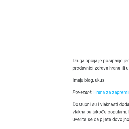
Druga opcija je posipanje je
prodavnici zdrave hrane ili
Imaju blag, ukus.
Povezani:
Hrana za zapremi
Dostupni su i vlaknasti dodat
vlakna su takođe popularni.
uverite se da pijete dovoljn