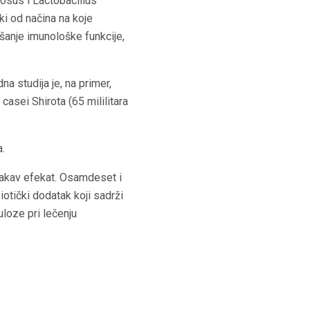
osus i Lactobacillus
ki od načina na koje
jšanje imunološke funkcije,
a studija je, na primer,
casei Shirota (65 mililitara
a.
ikakav efekat. Osamdeset i
otički dodatak koji sadrži
uloze pri lečenju