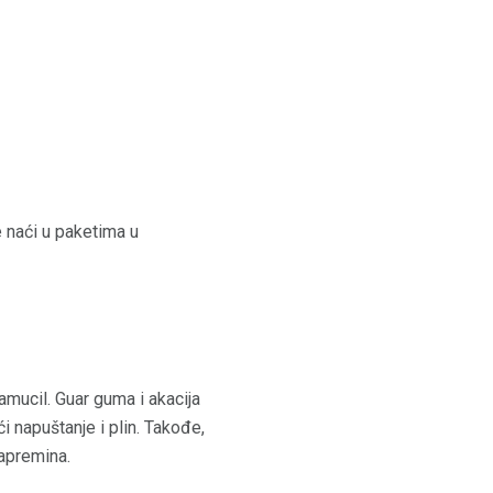
e naći u paketima u
mucil. Guar guma i akacija
 napuštanje i plin. Takođe,
zapremina.