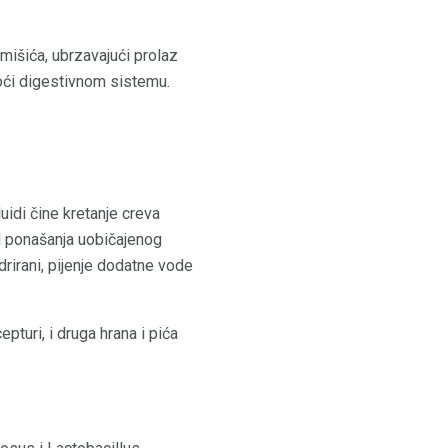
mišića, ubrzavajući prolaz
omoći digestivnom sistemu.
idi čine kretanje creva
od ponašanja uobičajenog
drirani, pijenje dodatne vode
pturi, i druga hrana i pića