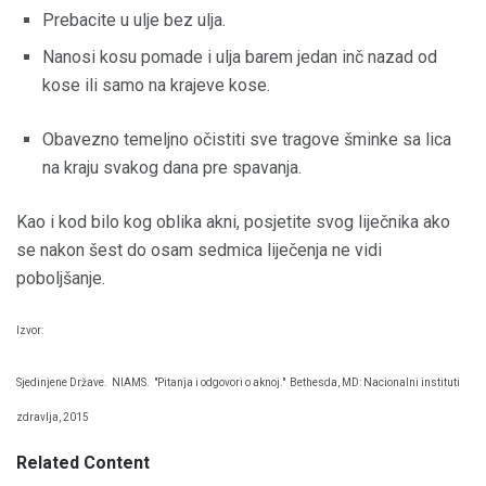
Prebacite u ulje bez ulja.
Nanosi kosu pomade i ulja barem jedan inč nazad od
kose ili samo na krajeve kose.
Obavezno temeljno očistiti sve tragove šminke sa lica
na kraju svakog dana pre spavanja.
Kao i kod bilo kog oblika akni, posjetite svog liječnika ako
se nakon šest do osam sedmica liječenja ne vidi
poboljšanje.
Izvor:
Sjedinjene Države.
NIAMS.
"Pitanja i odgovori o aknoj."
Bethesda, MD: Nacionalni instituti
zdravlja, 2015
Related Content