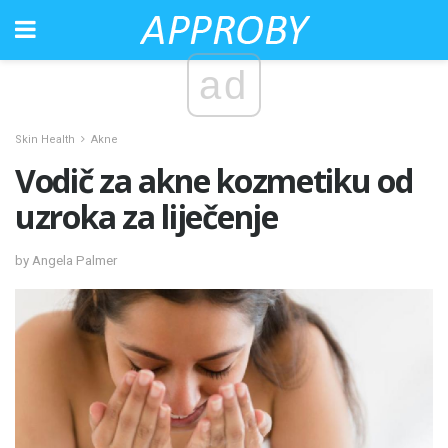
ad
Skin Health
Akne
Vodič za akne kozmetiku od
uzroka za liječenje
by Angela Palmer