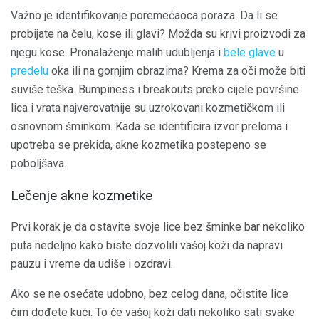
Važno je identifikovanje poremećaoca poraza. Da li se
probijate na čelu, kose ili glavi? Možda su krivi proizvodi za
njegu kose. Pronalaženje malih udubljenja i
bele glave
u
predelu
oka ili na gornjim obrazima? Krema za oči može biti
suviše teška. Bumpiness i breakouts preko cijele površine
lica i vrata najverovatnije su uzrokovani kozmetičkom ili
osnovnom šminkom. Kada se identificira izvor preloma i
upotreba se prekida, akne kozmetika postepeno se
poboljšava.
Lečenje akne kozmetike
Prvi korak je da ostavite svoje lice bez šminke bar nekoliko
puta nedeljno kako biste dozvolili vašoj koži da napravi
pauzu i vreme da udiše i ozdravi.
Ako se ne osećate udobno, bez celog dana, očistite lice
čim dođete kući. To će vašoj koži dati nekoliko sati svake