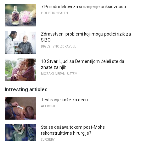
7 Prirodni lekovi za smanjenje anksioznosti
HOLISTIC HEALTH
Zdravstveni problemi koji mogu podići rizik za
SIBO
DIGESTIVNO ZDRAVLJE
10 Stvari Ljudi sa Dementijom Želeli ste da
znate za njih
MOZAK I NERVNI SISTEM
Intresting articles
Testiranje kože za decu
ALERGIJE
Šta se dešava tokom post-Mohs
rekonstruktivne hirurgije?
SURGERY