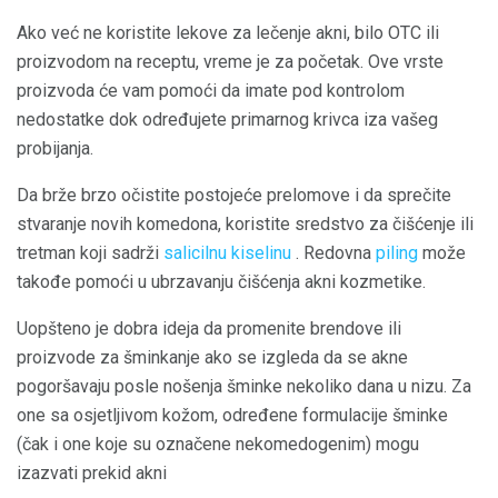
Ako već ne koristite lekove za lečenje akni, bilo OTC ili
proizvodom na receptu, vreme je za početak. Ove vrste
proizvoda će vam pomoći da imate pod kontrolom
nedostatke dok određujete primarnog krivca iza vašeg
probijanja.
Da brže brzo očistite postojeće prelomove i da sprečite
stvaranje novih komedona, koristite sredstvo za čišćenje ili
tretman koji sadrži
salicilnu kiselinu
. Redovna
piling
može
takođe pomoći u ubrzavanju čišćenja akni kozmetike.
Uopšteno je dobra ideja da promenite brendove ili
proizvode za šminkanje ako se izgleda da se akne
pogoršavaju posle nošenja šminke nekoliko dana u nizu. Za
one sa osjetljivom kožom, određene formulacije šminke
(čak i one koje su označene nekomedogenim) mogu
izazvati prekid akni