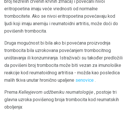
broj nezrelih crvenih krvnih zrnaca) i povećani nivoi
eritropoetina imaju veće vrednosti od normalne
trombocitete. Ako se nivoi eritropoetina povećavaju kod
ljudi koji imaju anemiju i reumatoidni artritis, može doći do
povišenih trombocita.
Druga mogućnost bi bila ako bi povećana proizvodnja
trombocita bila uzrokovana povećanjem trombocitnog
uništavanja ili konzumiranja. Istraživači su također predložili
da povišeni broj trombocita može biti vezan za imunološke
reakcije kod reumatoidnog artritisa - možda kao posledica
malih tkiva unutar hronično upaljene
senovice
.
Prema
Kelleyjevom udžbeniku reumatologije
, postoje tri
glavna uzroka povišenog broja trombocita kod reumatskih
oboljenja: