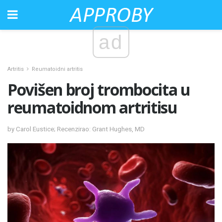
ad
Artritis
Reumatoidni artritis
Povišen broj trombocita u
reumatoidnom artritisu
by Carol Eustice; Recenzirao: Grant Hughes, MD