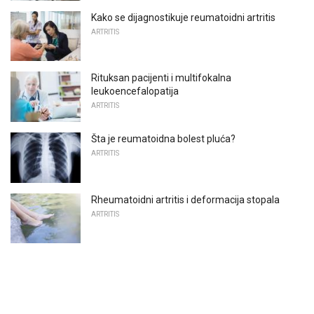
Kako se dijagnostikuje reumatoidni artritis
ARTRITIS
Rituksan pacijenti i multifokalna
leukoencefalopatija
ARTRITIS
Šta je reumatoidna bolest pluća?
ARTRITIS
Rheumatoidni artritis i deformacija stopala
ARTRITIS