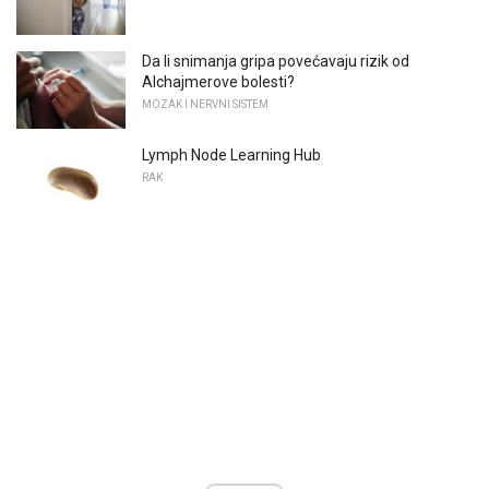
Da li snimanja gripa povećavaju rizik od
Alchajmerove bolesti?
MOZAK I NERVNI SISTEM
Lymph Node Learning Hub
RAK