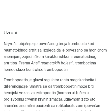
Uzroci
Najveće objašnjenje povećanog broja trombocita kod
reumatoidnog artritisa izgleda da je povezano sa hroničnom
anemijom, zajedničkom karakteristikom reumatoidnog
artritisa. Prema
Anali reumatskih bolesti
, trombocitna
homeostaza kontroliše trombopoetin.
Trombopoetin je glavni regulator rasta megakariocita i
diferencijacije. Smatra se da trombopoetin može biti
hemijski vezan za eritropoetin (hormon uključen u
proizvodnju crvenih krvnih zrnaca), uglavnom zato što
hronično anemični pacijenti sa retikulocitozom (povećan