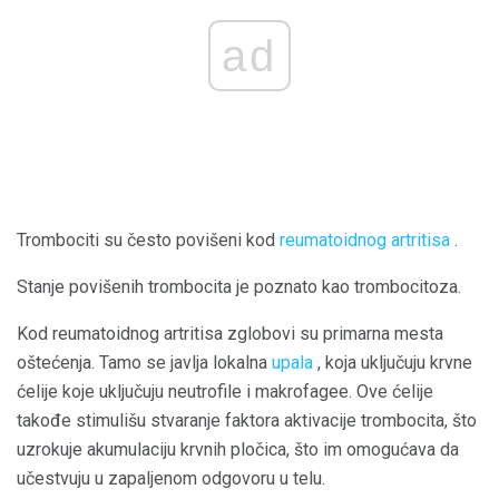
ad
Trombociti su često povišeni kod
reumatoidnog artritisa
.
Stanje povišenih trombocita je poznato kao trombocitoza.
Kod reumatoidnog artritisa zglobovi su primarna mesta
oštećenja. Tamo se javlja lokalna
upala
, koja uključuju krvne
ćelije koje uključuju neutrofile i makrofagee. Ove ćelije
takođe stimulišu stvaranje faktora aktivacije trombocita, što
uzrokuje akumulaciju krvnih pločica, što im omogućava da
učestvuju u zapaljenom odgovoru u telu.