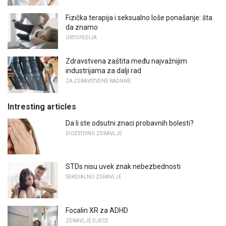
Fizička terapija i seksualno loše ponašanje: šta
da znamo
ORTOPEDIJA
Zdravstvena zaštita među najvažnijim
industrijama za dalji rad
ZA ZDRAVSTVENE RADNIKE
Intresting articles
Da li ste odsutni znaci probavnih bolesti?
DIGESTIVNO ZDRAVLJE
STDs nisu uvek znak nebezbednosti
SEKSUALNO ZDRAVLJE
Focalin XR za ADHD
ZDRAVLJE DJECE