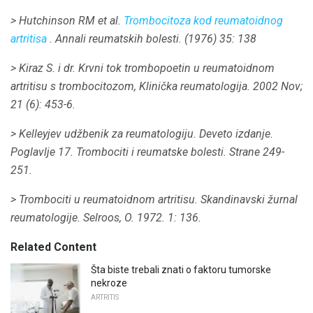
> Hutchinson RM et al.
Trombocitoza kod reumatoidnog
artritisa
.
Annali reumatskih bolesti.
(1976) 35: 138
> Kiraz S. i dr.
Krvni tok trombopoetin u reumatoidnom
artritisu s trombocitozom, Klinička reumatologija.
2002 Nov;
21 (6): 453-6.
> Kelleyjev udžbenik za reumatologiju.
Deveto izdanje.
Poglavlje 17. Trombociti i reumatske bolesti.
Strane 249-
251.
> Trombociti u reumatoidnom artritisu.
Skandinavski žurnal
reumatologije.
Selroos, O. 1972. 1: 136.
Related Content
Šta biste trebali znati o faktoru tumorske
nekroze
ARTRITIS