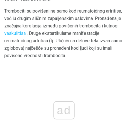
Trombociti su povišeni ne samo kod reumatoidnog artritisa,
već iu drugim sličnim zapaljenskim uslovima. Pronađena je
značajna korelacija između povišenih trombocita i kutnog
vaskulitisa
. Druge ekstartikularne manifestacije
reumatoidnog artritisa (tj., Utičući na delove tela izvan samo
zglobova) najčešće su pronađeni kod ljudi koji su imali
povišene vrednosti trombocita.
ad