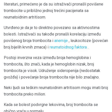
literaturi, primećeno je da su istraživači pronašli povišene
trombocite u približno jednoj trećini pacijenata sa
reumatoidnim artritisom.
Utvrđeno je da je to direktno povezano sa aktivnostima
bolesti. Istraživači su takođe pronašli korelaciju između
povišenog broja trombocita i
anemije
, leukocitoze (povećan
broj bijelih krvnih zrnaca) i
reumatoidnog faktora
.
Postoji inverzna veza između broja hemoglobina i
trombocita, što znači, kada je hemoglobin nizak, broj
trombocita je visok. Udruženje sideropenija (nedostatak
gvožđa) i povećanje broja trombocita nije bilo značajno.
Neki ljudi sa teškim reumatoidnim artritisom mogu imati broj
trombocita preko milion.
Kada se bolest podvrgne lekovima, broj trombocita se
obično vraća u normalu.