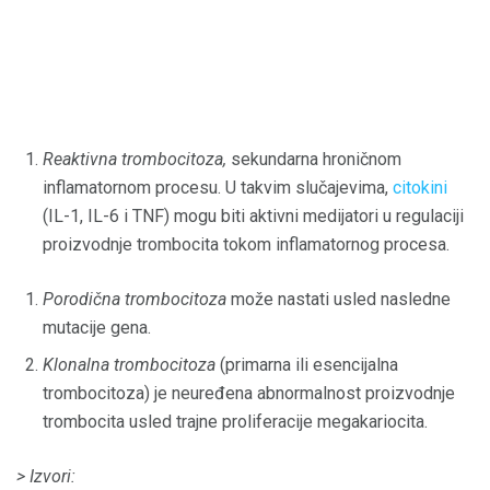
Reaktivna trombocitoza,
sekundarna hroničnom
inflamatornom procesu. U takvim slučajevima,
citokini
(IL-1, IL-6 i TNF) mogu biti aktivni medijatori u regulaciji
proizvodnje trombocita tokom inflamatornog procesa.
Porodična trombocitoza
može nastati usled nasledne
mutacije gena.
Klonalna trombocitoza
(primarna ili esencijalna
trombocitoza) je neuređena abnormalnost proizvodnje
trombocita usled trajne proliferacije megakariocita.
> Izvori: