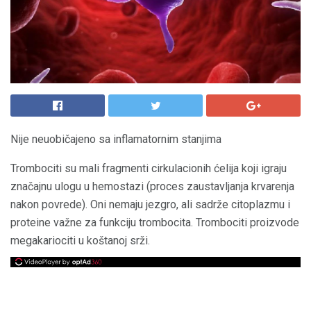
Nije neuobičajeno sa inflamatornim stanjima
Trombociti su mali fragmenti cirkulacionih ćelija koji igraju
značajnu ulogu u hemostazi (proces zaustavljanja krvarenja
nakon povrede). Oni nemaju jezgro, ali sadrže citoplazmu i
proteine ​​važne za funkciju trombocita. Trombociti proizvode
megakariociti u koštanoj srži.