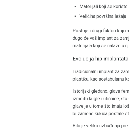
Materijali koji se korist
Veličina površina ležaja
Postoje i drugi faktori koji 
dugo će vaš implant za zamje
materijala koji se nalaze u n
Evolucija hip implantata
Tradicionalni implant za zamj
plastiku, kao acetabularnu k
Istorijski gledano, glava fem
između kugle i utičnice, št
glave je u tome što imaju loš
bi zamene kukica postale sta
Bilo je veliko uzbuđenja pre