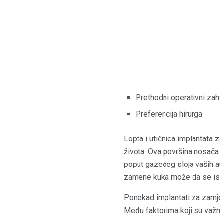
Prethodni operativni zah
Preferencija hirurga
Lopta i utičnica implantata 
života. Ova površina nosača 
poput gazećeg sloja vaših au
zamene kuka može da se istr
Ponekad implantati za zamjenu
Među faktorima koji su važn