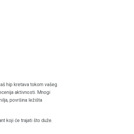
 vaš hip kretava tokom vašeg
ecenija aktivnosti. Mnogi
lja, površina ležišta
t koji će trajati što duže.