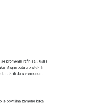
 promenili, rafinisali, ušli i
uka. Brojna puta u proteklih
da bi otkrili da s vremenom
Ovo je površina zamene kuka