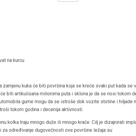
vat na kurcu
za zamjenu kuka će biti površina koja se kreće svaki put kada se
će biti artikulisana milionima puta i sklona je da se nosi tokom d
tomobila gume mogu da se istroše dok vozite stotine i hiljade mi
oši tokom godina i decenija aktivnosti.
 kolka traju mnogo duže ili mnogo kraće. Cilj je dizajnirati implan
i za određivanje dugovečnosti ove površine ležaja su: