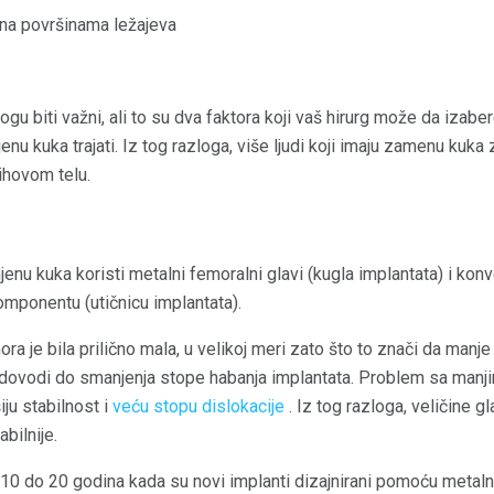
e na površinama ležajeva
mogu biti važni, ali to su dva faktora koji vaš hirurg može da izabe
nu kuka trajati. Iz tog razloga, više ljudi koji imaju zamenu kuka
jihovom telu.
enu kuka koristi metalni femoralni glavi (kugla implantata) i konven
omponentu (utičnicu implantata).
ora je bila prilično mala, u velikoj meri zato što to znači da manj
o dovodi do smanjenja stope habanja implantata. Problem sa man
iju stabilnost i
veću stopu dislokacije
. Iz tog razloga, veličine 
bilnije.
 10 do 20 godina kada su novi implanti dizajnirani pomoću metaln