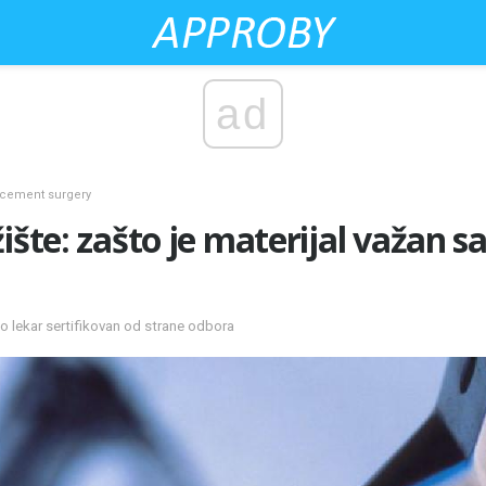
ad
acement surgery
žište: zašto je materijal važan
o lekar sertifikovan od strane odbora