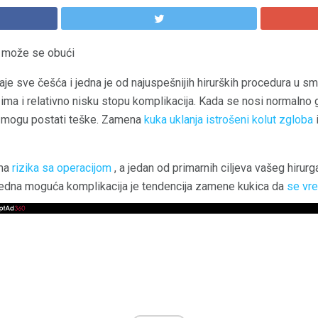
 može se obući
je sve češća i jedna je od najuspešnijih hirurških procedura u smi
 ima i relativno nisku stopu komplikacija. Kada se nosi normalno 
i mogu postati teške. Zamena
kuka uklanja istrošeni kolut zgloba
ema
rizika sa operacijom
, a jedan od primarnih ciljeva vašeg hirurg
 Jedna moguća komplikacija je tendencija zamene kukica da
se vr