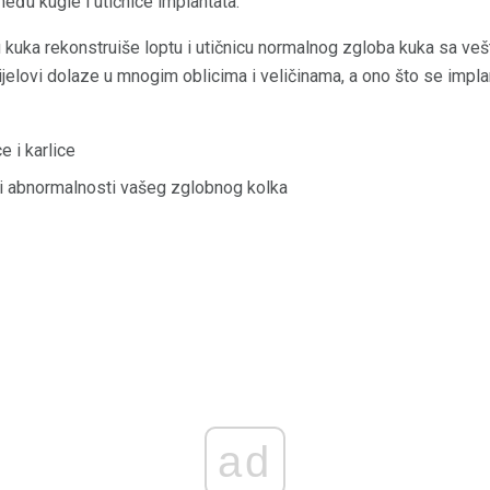
eđu kugle i utičnice implantata.
u kuka rekonstruiše loptu i utičnicu normalnog zgloba kuka sa v
dijelovi dolaze u mnogim oblicima i veličinama, a ono što se impl
e i karlice
li abnormalnosti vašeg zglobnog kolka
ad