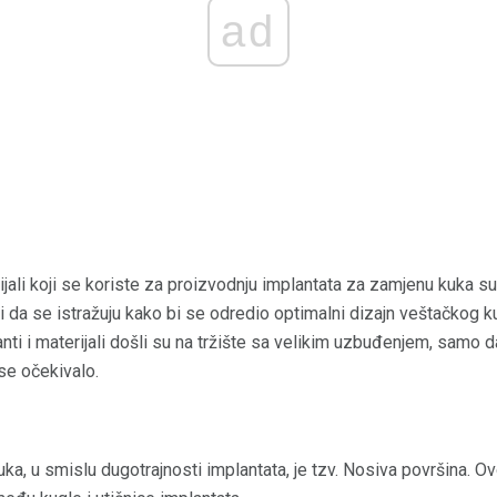
ad
li koji se koriste za proizvodnju implantata za zamjenu kuka su se
ili da se istražuju kako bi se odredio optimalni dizajn veštačkog k
anti i materijali došli su na tržište sa velikim uzbuđenjem, samo 
se očekivalo.
kuka, u smislu dugotrajnosti implantata, je tzv. Nosiva površina. 