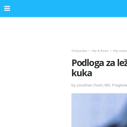
Ortopedija
Hip & Knee
Hip repl
Podloga za le
kuka
by Jonathan Cluett, MD; Pregleda