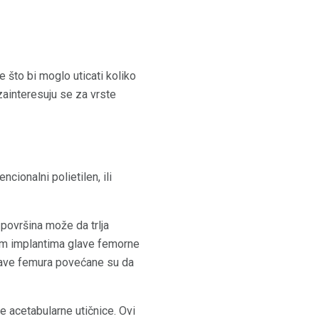
re što bi moglo uticati koliko
 zainteresuju se za vrste
cionalni polietilen, ili
e površina može da trlja
jim implantima glave femorne
glave femura povećane su da
e acetabularne utičnice. Ovi