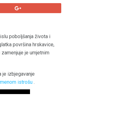
slu poboljšanja života i
glatka površina hrskavice,
i zamenjuje je umjetnim
a je izbjegavanje
emenom istrošu
.