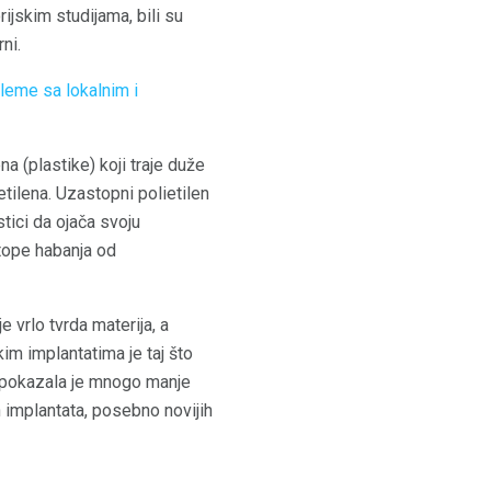
ijskim studijama, bili su
ni.
leme sa lokalnim i
a (plastike) koji traje duže
ilena. Uzastopni polietilen
tici da ojača svoju
stope habanja od
 vrlo tvrda materija, a
kim implantatima je taj što
a pokazala je mnogo manje
 implantata, posebno novijih