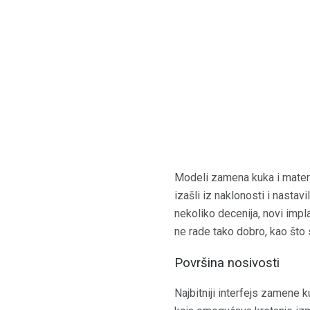
Modeli zamena kuka i materija
izašli iz naklonosti i nastav
nekoliko decenija, novi impl
ne rade tako dobro, kao što 
Površina nosivosti
Najbitniji interfejs zamene 