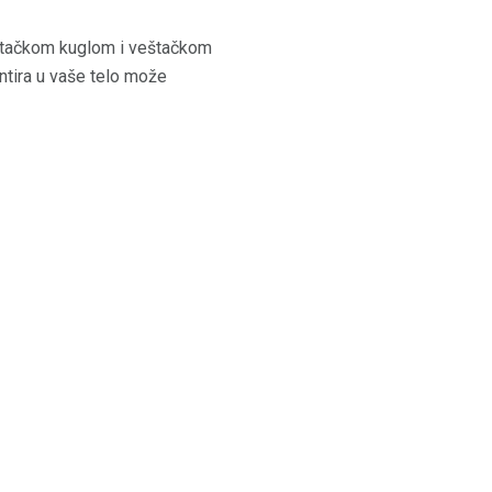
eštačkom kuglom i veštačkom
antira u vaše telo može