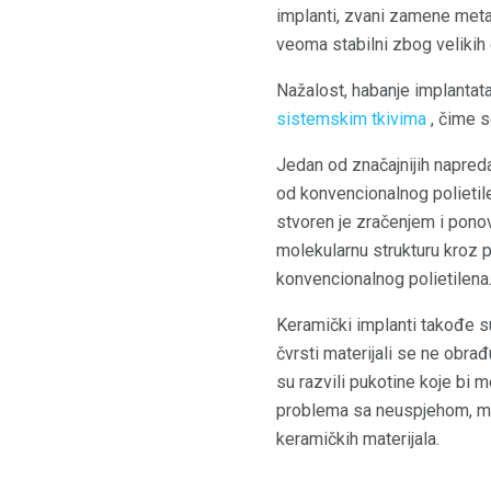
implanti, zvani zamene metal
veoma stabilni zbog velikih 
Nažalost, habanje implantat
sistemskim tkivima
, čime s
Jedan od značajnijih napreda
od konvencionalnog polietil
stvoren je zračenjem i pono
molekularnu strukturu kroz 
konvencionalnog polietilena
Keramički implanti takođe su 
čvrsti materijali se ne obrađ
su razvili pukotine koje bi
problema sa neuspjehom, mad
keramičkih materijala.