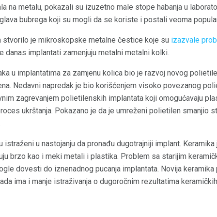
a na metalu, pokazali su izuzetno male stope habanja u laborator
glava bubrega koji su mogli da se koriste i postali veoma popular
a stvorilo je mikroskopske metalne čestice koje su
izazvale prob
e danas implantati zamenjuju metalni metalni kolki.
ka u implantatima za zamjenu kolica bio je razvoj novog polietilen
ena. Nedavni napredak je bio korišćenjem visoko povezanog poliet
vnim zagrevanjem polietilenskih implantata koji omogućavaju plas
proces ukrštanja. Pokazano je da je umreženi polietilen smanjio 
.
istraženi u nastojanju da pronađu dugotrajniji implant. Keramika je
uju brzo kao i meki metali i plastika. Problem sa starijim keramič
 mogle dovesti do iznenadnog pucanja implantata. Novija keramik
a ima i manje istraživanja o dugoročnim rezultatima keramičkih