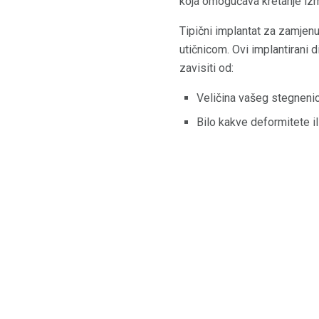
koja omogućava kretanje izm
Tipični implantat za zamjen
utičnicom. Ovi implantirani 
zavisiti od:
Veličina vašeg stegnenic
Bilo kakve deformitete i