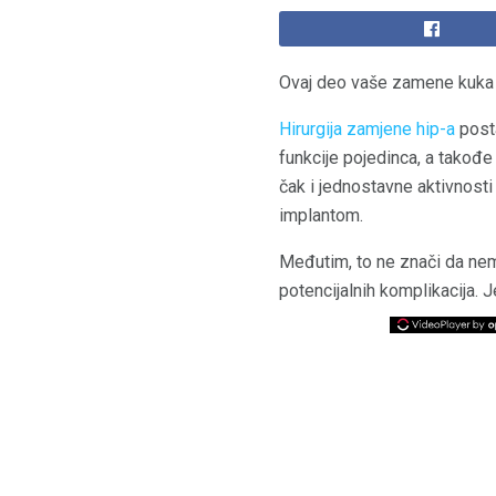
Ovaj deo vaše zamene kuka
Hirurgija zamjene hip-a
posta
funkcije pojedinca, a takođe
čak i jednostavne aktivnost
implantom.
Međutim, to ne znači da n
potencijalnih komplikacija.