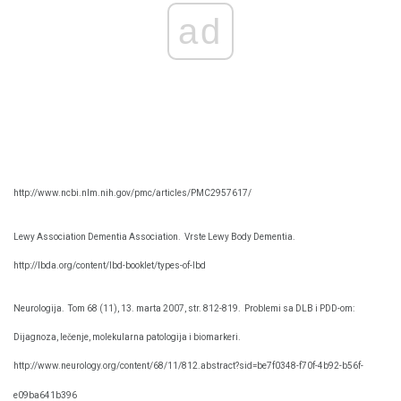
ad
http://www.ncbi.nlm.nih.gov/pmc/articles/PMC2957617/
Lewy Association Dementia Association.
Vrste Lewy Body Dementia.
http://lbda.org/content/lbd-booklet/types-of-lbd
Neurologija.
Tom 68 (11), 13. marta 2007, str. 812-819.
Problemi sa DLB i PDD-om:
Dijagnoza, lečenje, molekularna patologija i biomarkeri.
http://www.neurology.org/content/68/11/812.abstract?sid=be7f0348-f70f-4b92-b56f-
e09ba641b396