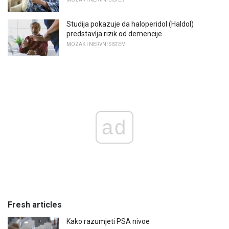
Studija pokazuje da haloperidol (Haldol)
predstavlja rizik od demencije
MOZAK I NERVNI SISTEM
ad
Fresh articles
Kako razumjeti PSA nivoe