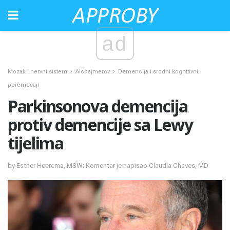
ad
Mozak i nervni sistem
Alchajmerov
Demencija i srodni kognitivni
poremećaji
Parkinsonova demencija
protiv demencije sa Lewy
tijelima
by Esther Heerema, MSW; Komentar je napisao Claudia Chaves, MD