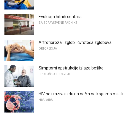
Evolucija hitnih centara
ZA ZDRAVSTVENE RADNIKE
Artrofibroza i zglob i čvrstoća zglobova
ORTOPEDIJA
Simptomi opstrukcije izlaza bešike
UROLOŠKO ZDRAVLJE
HIV ne izaziva sidu na način na koji smo mislili
HIV / AIDS