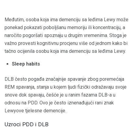
Međutim, osoba koja ima demenciju sa leđima Lewy može
ponekad pokazati poboljšanu memoriju ili koncentraciju, a
naročito pogoršati spoznaju u drugim vremenima. Stoga je
važno provesti kognitivnu procjenu više od jednom kako bi
tačno ocijenila osobu koja ima demenciju sa leđima Lewy.
Sleep habits
DLB često pogađa značajnije spavanje zbog poremećaja
REM spavanja, stanja u kojem ljudi fizički odražavaju svoje
snove dok spavaju, češće je u ranim fazama DLB-a u
odnosu na PDD. Ovo je često iznenađujući rani znak
Lewyove tjelesne demencije.
Uzroci PDD i DLB