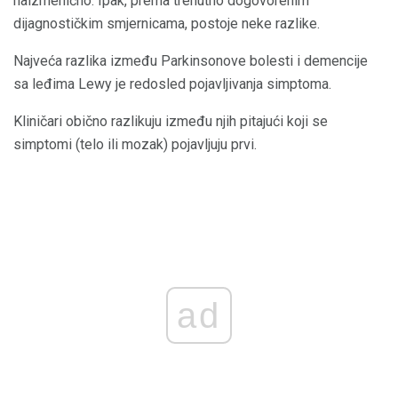
naizmenično. Ipak, prema trenutno dogovorenim
dijagnostičkim smjernicama, postoje neke razlike.
Najveća razlika između Parkinsonove bolesti i demencije
sa leđima Lewy je redosled pojavljivanja simptoma.
Kliničari obično razlikuju između njih pitajući koji se
simptomi (telo ili mozak) pojavljuju prvi.
ad