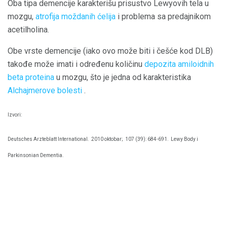
Oba tipa demencije karakterišu prisustvo Lewyovih tela u
mozgu,
atrofija moždanih ćelija
i problema sa predajnikom
acetilholina.
Obe vrste demencije (iako ovo može biti i češće kod DLB)
takođe može imati i određenu količinu
depozita amiloidnih
beta proteina
u mozgu, što je jedna od karakteristika
Alchajmerove bolesti
.
Izvori:
Deutsches Arzteblatt International.
2010 oktobar;
107 (39): 684-691.
Lewy Body i
Parkinsonian Dementia.