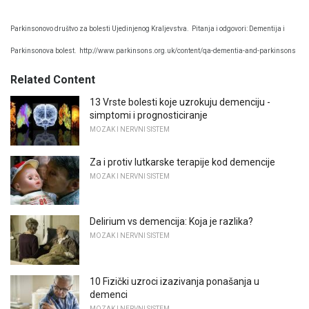
Parkinsonovo društvo za bolesti Ujedinjenog Kraljevstva.
Pitanja i odgovori: Dementija i
Parkinsonova bolest.
http://www.parkinsons.org.uk/content/qa-dementia-and-parkinsons
Related Content
13 Vrste bolesti koje uzrokuju demenciju -
simptomi i prognosticiranje
MOZAK I NERVNI SISTEM
Za i protiv lutkarske terapije kod demencije
MOZAK I NERVNI SISTEM
Delirium vs demencija: Koja je razlika?
MOZAK I NERVNI SISTEM
10 Fizički uzroci izazivanja ponašanja u
demenci
MOZAK I NERVNI SISTEM