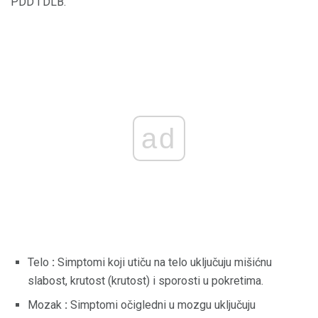
PDD i DLB.
ad
Telo
:
Simptomi koji utiču na telo uključuju mišićnu
slabost, krutost (krutost) i sporosti u pokretima.
Mozak
:
Simptomi očigledni u mozgu uključuju