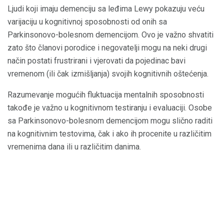
Ljudi koji imaju demenciju sa leđima Lewy pokazuju veću
varijaciju u kognitivnoj sposobnosti od onih sa
Parkinsonovo-bolesnom demencijom. Ovo je važno shvatiti
zato što članovi porodice i negovatelji mogu na neki drugi
način postati frustrirani i vjerovati da pojedinac bavi
vremenom (ili čak izmišljanja) svojih kognitivnih oštećenja.
Razumevanje mogućih fluktuacija mentalnih sposobnosti
takođe je važno u kognitivnom testiranju i evaluaciji. Osobe
sa Parkinsonovo-bolesnom demencijom mogu slično raditi
na kognitivnim testovima, čak i ako ih procenite u različitim
vremenima dana ili u različitim danima.