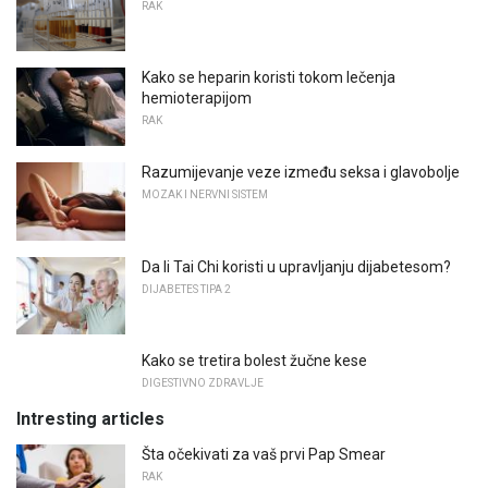
RAK
Kako se heparin koristi tokom lečenja
hemioterapijom
RAK
Razumijevanje veze između seksa i glavobolje
MOZAK I NERVNI SISTEM
Da li Tai Chi koristi u upravljanju dijabetesom?
DIJABETES TIPA 2
Kako se tretira bolest žučne kese
DIGESTIVNO ZDRAVLJE
Intresting articles
Šta očekivati ​​za vaš prvi Pap Smear
RAK