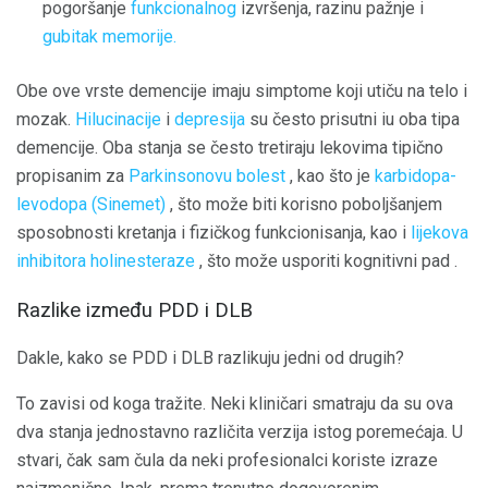
pogoršanje
funkcionalnog
izvršenja, razinu pažnje i
gubitak memorije.
Obe ove vrste demencije imaju simptome koji utiču na telo i
mozak.
Hilucinacije
i
depresija
su često prisutni iu oba tipa
demencije. Oba stanja se često tretiraju lekovima tipično
propisanim za
Parkinsonovu bolest
, kao što je
karbidopa-
levodopa (Sinemet)
, što može biti korisno poboljšanjem
sposobnosti kretanja i fizičkog funkcionisanja, kao i
lijekova
inhibitora holinesteraze
, što može usporiti kognitivni pad .
Razlike između PDD i DLB
Dakle, kako se PDD i DLB razlikuju jedni od drugih?
To zavisi od koga tražite. Neki kliničari smatraju da su ova
dva stanja jednostavno različita verzija istog poremećaja. U
stvari, čak sam čula da neki profesionalci koriste izraze