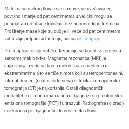
Male mase mekog tkiva koje su nove, ne uvećavajuće,
površno i manje od pet centimetara u veličini mogu se
posmatrati od strane kliničara bez neposrednog tretmana.
Proširenje mase koje su dublje ili veće od pet centimetara
zahtevaju potpun rad: istoriju, snimanje i
biopsiju
.
Pre biopsije, dijagnostičko testiranje se koristi za procenu
sarkoma mekih tkiva. Magnetna rezonanca (MRI) je
najkorisnija u vidu sarkoma mekih tkiva smeštenih u
ekstremitetima. Što se tiče tumora koji su retroperitonealni,
intra-abdomeni (unutar abdomena) ili trunka, kompjuterska
tomografija (CT) je najkorisnija. Ostali dijagnostički
modaliteti koji mogu imati ulogu u dijagnozi su pozitronska
emisiona tomografija (PET) i ultrazvuk. Radiografija (x-zraci)
nije korisna pri dijagnostici tumora mekih tkiva.