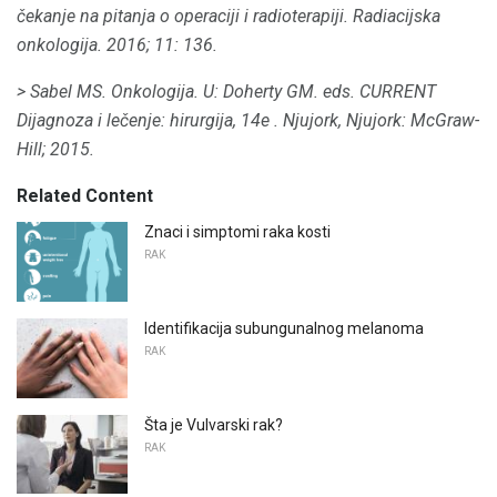
čekanje na pitanja o operaciji i radioterapiji.
Radiacijska
onkologija.
2016;
11: 136.
> Sabel MS.
Onkologija.
U: Doherty GM.
eds.
CURRENT
Dijagnoza i lečenje: hirurgija, 14e
.
Njujork, Njujork: McGraw-
Hill;
2015.
Related Content
Znaci i simptomi raka kosti
RAK
Identifikacija subungunalnog melanoma
RAK
Šta je Vulvarski rak?
RAK