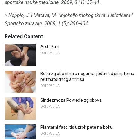
sportske nauke medicine.
2009;
8 (1): 37-44.
> Nepple, J. i Matava, M. "Injekcije mekog tkiva u atletičaru."
Sportsko zdravlje.
2009;
1 (5): 396-404.
Related Content
Arch Pain
ORTOPEDIJA
Bol u zglobovima u nogama: jedan od simptoma
reumatoidnog artritisa
ORTOPEDIJA
Sindezmoza Povrede zglobova
ORTOPEDIJA
Plantarni fasciitis uzrok pete na boku
ORTOPEDIJA