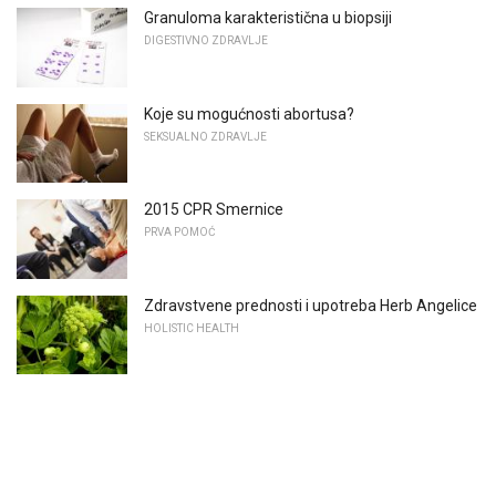
Granuloma karakteristična u biopsiji
DIGESTIVNO ZDRAVLJE
Koje su mogućnosti abortusa?
SEKSUALNO ZDRAVLJE
2015 CPR Smernice
PRVA POMOĆ
Zdravstvene prednosti i upotreba Herb Angelice
HOLISTIC HEALTH