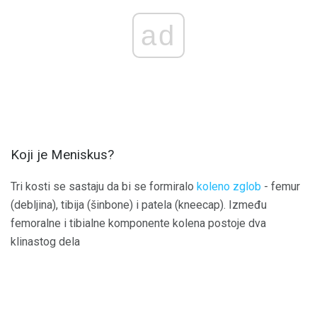
ad
Koji je Meniskus?
Tri kosti se sastaju da bi se formiralo
koleno zglob
- femur
(debljina), tibija (šinbone) i patela (kneecap). Između
femoralne i tibialne komponente kolena postoje dva
klinastog dela