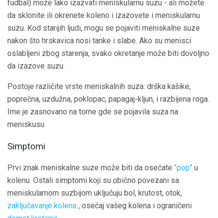
fudbal) može lako izazvati meniskularnu suzu - ali možete
da sklonite ili okrenete koleno i izazovete i meniskularnu
suzu. Kod starijih ljudi, mogu se pojaviti meniskalne suze
nakon što hrskavica nosi tanke i slabe. Ako su menisci
oslabljeni zbog starenja, svako okretanje može biti dovoljno
da izazove suzu.
Postoje različite vrste meniskalnih suza: drška kašike,
poprečna, uzdužna, poklopac, papagaj-kljun, i razbijena roga.
Ime je zasnovano na tome gde se pojavila suza na
meniskusu.
Simptomi
Prvi znak meniskalne suze može biti da osećate
"pop"
u
kolenu. Ostali simptomi koji su obično povezani sa
meniskularnom suzbijom uključuju bol, krutost, otok,
zaključavanje kolena
, osećaj vašeg kolena i ograničeni