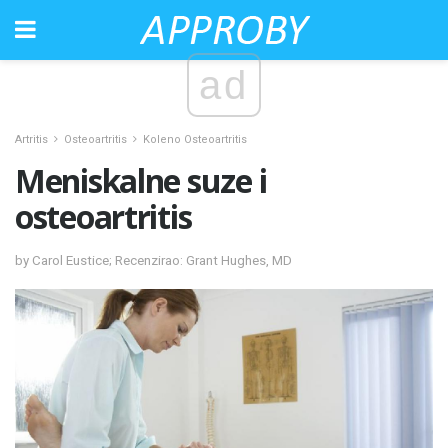
ad
Artritis
Osteoartritis
Koleno Osteoartritis
Meniskalne suze i
osteoartritis
by Carol Eustice; Recenzirao: Grant Hughes, MD