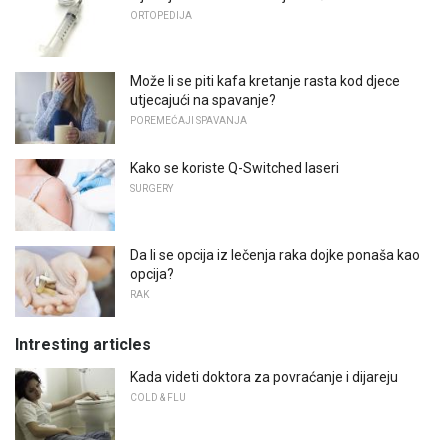
ORTOPEDIJA
Može li se piti kafa kretanje rasta kod djece
utjecajući na spavanje?
POREMEĆAJI SPAVANJA
Kako se koriste Q-Switched laseri
SURGERY
Da li se opcija iz lečenja raka dojke ponaša kao
opcija?
RAK
Intresting articles
Kada videti doktora za povraćanje i dijareju
COLD & FLU