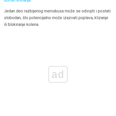
domet kretanja
.
Jedan deo razbijenog meniskusa može se odvojiti i postati
slobodan, što potencijalno može izazvati poplava, klizanje
ili blokiranje kolena.
ad