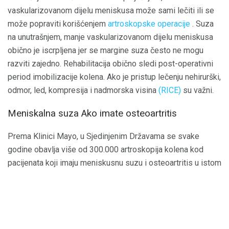
vaskularizovanom dijelu meniskusa može sami lečiti ili se
može popraviti korišćenjem
artroskopske operacije
. Suza
na unutrašnjem, manje vaskularizovanom dijelu meniskusa
obično je iscrpljena jer se margine suza često ne mogu
razviti zajedno. Rehabilitacija obično sledi post-operativni
period imobilizacije kolena. Ako je pristup lečenju nehirurški,
odmor, led, kompresija i nadmorska visina
(RICE)
su važni.
Meniskalna suza Ako imate osteoartritis
Prema Klinici Mayo, u Sjedinjenim Državama se svake
godine obavlja više od 300.000 artroskopija kolena kod
pacijenata koji imaju meniskusnu suzu i osteoartritis u istom