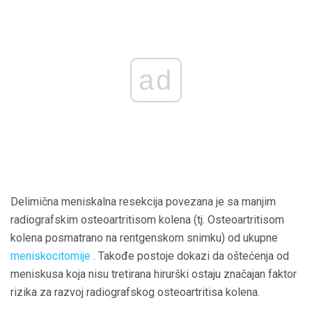
ad
Delimična meniskalna resekcija povezana je sa manjim
radiografskim osteoartritisom kolena (tj. Osteoartritisom
kolena posmatrano na rentgenskom snimku) od ukupne
meniskocitomije
. Takođe postoje dokazi da oštećenja od
meniskusa koja nisu tretirana hirurški ostaju značajan faktor
rizika za razvoj radiografskog osteoartritisa kolena.