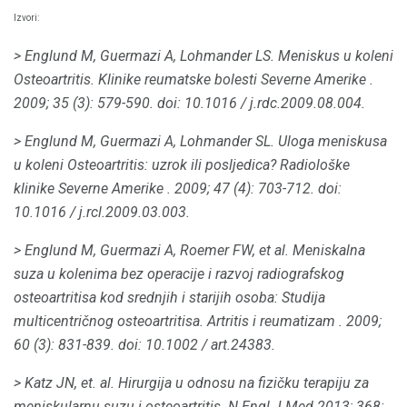
Izvori:
> Englund M, Guermazi A, Lohmander LS.
Meniskus u koleni
Osteoartritis.
Klinike reumatske bolesti Severne Amerike
.
2009; 35 (3): 579-590.
doi: 10.1016 / j.rdc.2009.08.004.
> Englund M, Guermazi A, Lohmander SL.
Uloga meniskusa
u koleni Osteoartritis: uzrok ili posljedica?
Radiološke
klinike Severne Amerike
.
2009; 47 (4): 703-712.
doi:
10.1016 / j.rcl.2009.03.003.
> Englund M, Guermazi A, Roemer FW, et al.
Meniskalna
suza u kolenima bez operacije i razvoj radiografskog
osteoartritisa kod srednjih i starijih osoba: Studija
multicentričnog osteoartritisa.
Artritis i reumatizam
.
2009;
60 (3): 831-839.
doi: 10.1002 / art.24383.
> Katz JN, et.
al.
Hirurgija u odnosu na fizičku terapiju za
meniskularnu suzu i osteoartritis.
N Engl J Med
2013;
368: