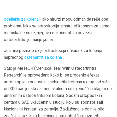
odeljenju za kolena
- ako hirurzi mogu odmah da reše oba
problema. Iako se artroskopija smatra efikasnom za samo
meniskalne suze, njegova efikasnost za povezani
osteoartritis je manje jasna.
Još nije poznato da je artroskopija efikasna za lečenje
naprednog
osteoartritisa kolena
.
Studija MeTeOR (Meniscal Tear With Osteoarthritis
Research) je sprovedena kako bi se procenio efekat
artroskopije u odnosu na nehirurški tretman u grupi od više
od 300 pacijenata sa meniskalnom suznjenošću i blagim do
umerenim osteoartritisom kolena. Sedam ortopedskih
centara u SAD uključenih u studiju, koju su sponzorisali
Nacionalni instituti za zdravlje. Zaključeno je da nije bilo
značajnih razlika u funkcionalnom poboljšanju između