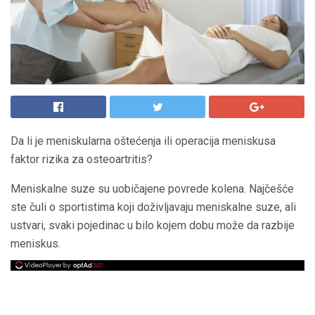
Da li je meniskularna oštećenja ili operacija meniskusa
faktor rizika za osteoartritis?
Meniskalne suze su uobičajene povrede kolena. Najčešće
ste čuli o sportistima koji doživljavaju meniskalne suze, ali
ustvari, svaki pojedinac u bilo kojem dobu može da razbije
meniskus.