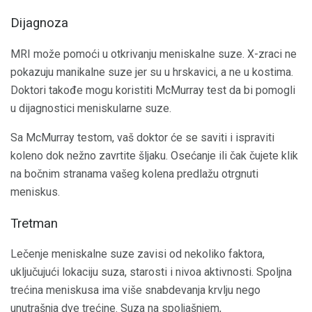
Dijagnoza
MRI može pomoći u otkrivanju meniskalne suze. X-zraci ne
pokazuju manikalne suze jer su u hrskavici, a ne u kostima.
Doktori takođe mogu koristiti McMurray test da bi pomogli
u dijagnostici meniskularne suze.
Sa McMurray testom, vaš doktor će se saviti i ispraviti
koleno dok nežno zavrtite šljaku. Osećanje ili čak čujete klik
na bočnim stranama vašeg kolena predlažu otrgnuti
meniskus.
Tretman
Lečenje meniskalne suze zavisi od nekoliko faktora,
uključujući lokaciju suza, starosti i nivoa aktivnosti. Spoljna
trećina meniskusa ima više snabdevanja krvlju nego
unutrašnja dve trećine. Suza na spoljašnjem,