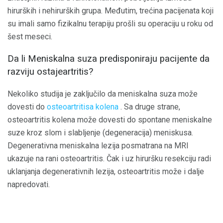
hirurških i nehirurških grupa. Međutim, trećina pacijenata koji
su imali samo fizikalnu terapiju prošli su operaciju u roku od
šest meseci.
Da li Meniskalna suza predisponiraju pacijente da
razviju ostajeartritis?
Nekoliko studija je zaključilo da meniskalna suza može
dovesti do
osteoartritisa kolena
. Sa druge strane,
osteoartritis kolena može dovesti do spontane meniskalne
suze kroz slom i slabljenje (degeneracija) meniskusa.
Degenerativna meniskalna lezija posmatrana na MRI
ukazuje na rani osteoartritis. Čak i uz hiruršku resekciju radi
uklanjanja degenerativnih lezija, osteoartritis može i dalje
napredovati.