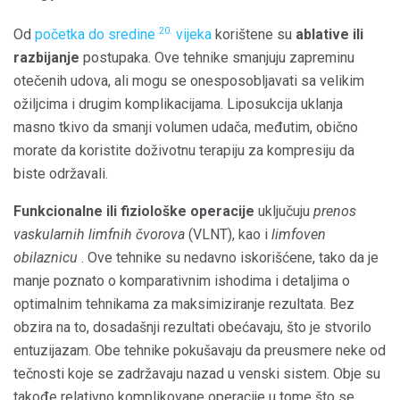
20.
Od
početka do sredine
vijeka
korištene su
ablative ili
razbijanje
postupaka. Ove tehnike smanjuju zapreminu
otečenih udova, ali mogu se onesposobljavati sa velikim
ožiljcima i drugim komplikacijama. Liposukcija uklanja
masno tkivo da smanji volumen udača, međutim, obično
morate da koristite doživotnu terapiju za kompresiju da
biste održavali.
Funkcionalne ili fiziološke operacije
uključuju
prenos
vaskularnih limfnih čvorova
(VLNT), kao i
limfoven
obilaznicu
. Ove tehnike su nedavno iskorišćene, tako da je
manje poznato o komparativnim ishodima i detaljima o
optimalnim tehnikama za maksimiziranje rezultata. Bez
obzira na to, dosadašnji rezultati obećavaju, što je stvorilo
entuzijazam. Obe tehnike pokušavaju da preusmere neke od
tečnosti koje se zadržavaju nazad u venski sistem. Obje su
takođe relativno komplikovane operacije u tome što se