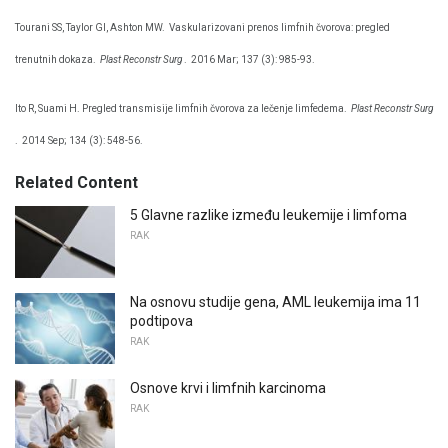
Tourani SS, Taylor GI, Ashton MW.
Vaskularizovani prenos limfnih čvorova: pregled
trenutnih dokaza.
Plast Reconstr Surg
.
2016 Mar; 137 (3): 985-93.
Ito R, Suami H. Pregled transmisije limfnih čvorova za lečenje limfedema.
Plast Reconstr Surg
.
2014 Sep; 134 (3): 548-56.
Related Content
5 Glavne razlike između leukemije i limfoma
RAK
Na osnovu studije gena, AML leukemija ima 11
podtipova
RAK
Osnove krvi i limfnih karcinoma
RAK