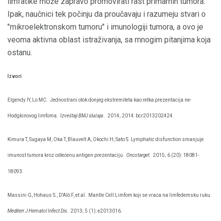
limfatike može zapravo promovirati rast primarnih tumora.
Ipak, naučnici tek počinju da proučavaju i razumeju stvari o
"mikroelektronskom tumoru" i imunologiji tumora, a ovo je
veoma aktivna oblast istraživanja, sa mnogim pitanjima koja
ostanu.
Izvori
Elgendy IY, Lo MC.
Jednostrani otok donjeg ekstremiteta kao retka prezentacija ne-
Hodgkinovog limfoma.
Izveštaji BMJ slučaja
.
2014; 2014: bcr2013202424.
Kimura T, Sugaya M, Oka T, Blauvelt A, Okochi H, Sato S. Lymphatic disfunction smanjuje
imunost tumora kroz oštećenu antigen prezentaciju.
Oncotarget.
2015; 6 (20): 18081-
18093.
Massini G, Hohaus S., D'Alò F, et al.
Mantle Cell Limfom koji se vraća na limfedemsku ruku.
Mediterr J Hematol Infect Dis.
2013; 5 (1): e2013016.