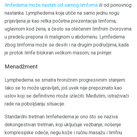
limfedema može nastati od samog limfoma
ili od ponovnog
nastanka. Lymphedema koja utiče na samo jednu nogu
prijavljena je kao retka početna prezentacija limfoma,
uglavnom kod žena, a često sa otečenim limfnim čvorovima
u predelu prepona ili malignom u abdomenu. Lymfedema
zbog limfoma može se desiti i na drugim područjima, kada
je protok limfe blokiran velikom masom, na primjer.
Menadžment
Lymphedema se smatra hroničnim progresivnim stanjem.
Iako se to može upravljati, još uvek nije prepoznato kao
uslov koji se definitivno može izlečiti. Međutim, istraživači
rade na poboljšanju situacije.
Standardni tretman limfehedema je ono što se naziva
dekongestivan tretman, koji uključuje vežbanje, nošenje
kompresijske odeće, negu kože i ručnu masažu i limfnu