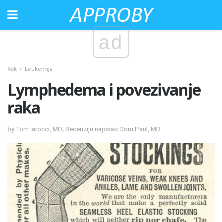
ad
Rak
Leukemija
Lymphedema i povezivanje
raka
by Tom Iarocci, MD; Recenziju napisao Doru Paul, MD