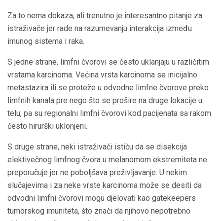
Za to nema dokaza, ali trenutno je interesantno pitanje za
istraživače jer rade na razumevanju interakcija između
imunog sistema i raka.
S jedne strane, limfni čvorovi se često uklanjaju u različitim
vrstama karcinoma. Većina vrsta karcinoma se inicijalno
metastazira ili se proteže u odvodne limfne čvorove preko
limfnih kanala pre nego što se prošire na druge lokacije u
telu, pa su regionalni limfni čvorovi kod pacijenata sa rakom
često hirurški uklonjeni.
S druge strane, neki istraživači ističu da se disekcija
elektivečnog limfnog čvora u melanomom ekstremiteta ne
preporučuje jer ne poboljšava preživljavanje. U nekim
slučajevima i za neke vrste karcinoma može se desiti da
odvodni limfni čvorovi mogu djelovati kao gatekeepers
tumorskog imuniteta, što znači da njihovo nepotrebno