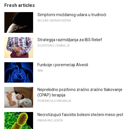
Fresh articles
Simptomi moždanog udara u trudnoći
MOZAK I NERVNI SISTEM
Strategija razmišljanja za IBS Relief
DIGESTIVNO ZDRAVLJE
Funkcije i poremećaji Alveoli
RAK
Neprekidno pozitivno zračno zračno tlakovanje
(CPAP) terapija
POREMEĆAJI SPAVANJA
Necrotizujući fasciitis bolesni stečeni meso-jest
PRAVA PACIJENTA