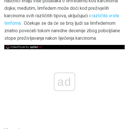
naučnici imaju više podataka o limfedemu kod karcinoma
dojke; međutim, limfedem može doći kod preživjelih
karcinoma svih različitih tipova, uključujući i
različite vrste
limfoma
. Očekuje se da će se broj ljudi sa limfedemom
znatno povećati tokom naredne decenije zbog poboljšane
stope preživljavanja nakon liječenja karcinoma.
ad