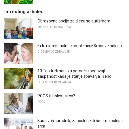
Intresting articles
Obrazovne opcije za djecu sa autizmom
MOZAK I NERVNI SISTEM
Extra-intestinalne komplikacije Kronove bolesti
DIGESTIVNO ZDRAVLJE
10 Top tretmani za pomoć izbegavajte
zaspanost kada je stanje spavanja lišeno
POREMEĆAJI SPAVANJA
PCOS ili bolesti srca?
PCOS
Kada vaš saradnik, zaposlenik ili šef ima bolesti
srca