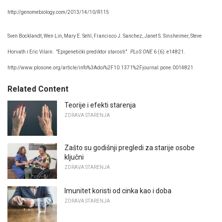
http://genomebiology.com/2013/14/10/R115
Sven Bocklandt, Wen Lin, Mary E. Sehl, Francisco J. Sanchez, Janet S. Sinsheimer, Steve
Horvath i Eric Vilain.
"Epigenetički prediktor starosti".
PLoS ONE
6 (6): e14821.
http://www.plosone.org/article/info%3Adoi%2F10.1371%2Fjournal.pone.0014821
Related Content
Teorije i efekti starenja
ZDRAVA STARENJA
Zašto su godišnji pregledi za starije osobe
ključni
ZDRAVA STARENJA
Imunitet koristi od cinka kao i doba
ZDRAVA STARENJA