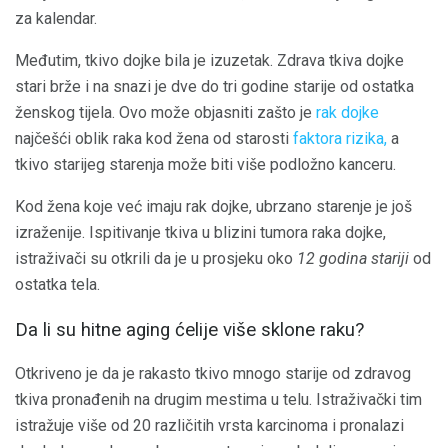
za kalendar.
Međutim, tkivo dojke bila je izuzetak. Zdrava tkiva dojke
stari brže i na snazi ​​je dve do tri godine starije od ostatka
ženskog tijela. Ovo može objasniti zašto je
rak dojke
najčešći oblik raka kod žena od starosti
faktora rizika,
a
tkivo starijeg starenja može biti više podložno kanceru.
Kod žena koje već imaju rak dojke, ubrzano starenje je još
izraženije. Ispitivanje tkiva u blizini tumora raka dojke,
istraživači su otkrili da je u prosjeku oko
12 godina stariji
od
ostatka tela.
Da li su hitne aging ćelije više sklone raku?
Otkriveno je da je rakasto tkivo mnogo starije od zdravog
tkiva pronađenih na drugim mestima u telu. Istraživački tim
istražuje više od 20 različitih vrsta karcinoma i pronalazi