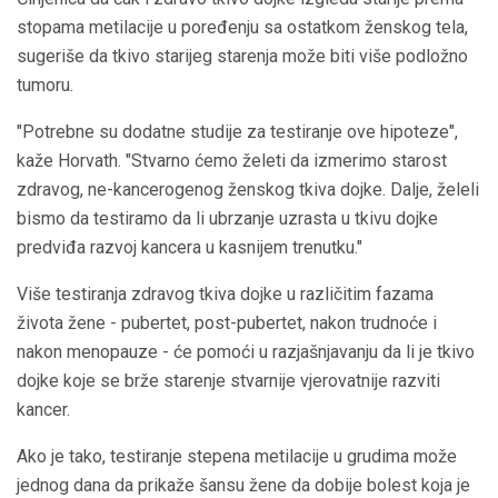
stopama metilacije u poređenju sa ostatkom ženskog tela,
sugeriše da tkivo starijeg starenja može biti više podložno
tumoru.
"Potrebne su dodatne studije za testiranje ove hipoteze",
kaže Horvath. "Stvarno ćemo želeti da izmerimo starost
zdravog, ne-kancerogenog ženskog tkiva dojke. Dalje, želeli
bismo da testiramo da li ubrzanje uzrasta u tkivu dojke
predviđa razvoj kancera u kasnijem trenutku."
Više testiranja zdravog tkiva dojke u različitim fazama
života žene - pubertet, post-pubertet, nakon trudnoće i
nakon menopauze - će pomoći u razjašnjavanju da li je tkivo
dojke koje se brže starenje stvarnije vjerovatnije razviti
kancer.
Ako je tako, testiranje stepena metilacije u grudima može
jednog dana da prikaže šansu žene da dobije bolest koja je