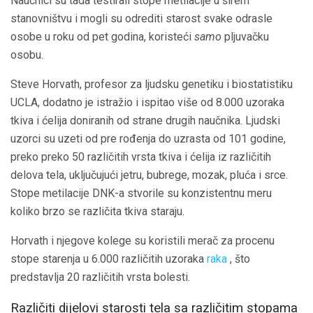
Naučnici su tada testirali stope metilacije u širem
stanovništvu i mogli su odrediti starost svake odrasle
osobe u roku od pet godina, koristeći
samo
pljuvačku
osobu.
Steve Horvath, profesor za ljudsku genetiku i biostatistiku
UCLA, dodatno je istražio i ispitao više od 8.000 uzoraka
tkiva i ćelija doniranih od strane drugih naučnika. Ljudski
uzorci su uzeti od pre rođenja do uzrasta od 101 godine,
preko preko 50 različitih vrsta tkiva i ćelija iz različitih
delova tela, uključujući jetru, bubrege, mozak, pluća i srce.
Stope metilacije DNK-a stvorile su konzistentnu meru
koliko brzo se različita tkiva staraju.
Horvath i njegove kolege su koristili merač za procenu
stope starenja u 6.000 različitih uzoraka
raka
, što
predstavlja 20 različitih vrsta bolesti.
Različiti dijelovi starosti tela sa različitim stopama