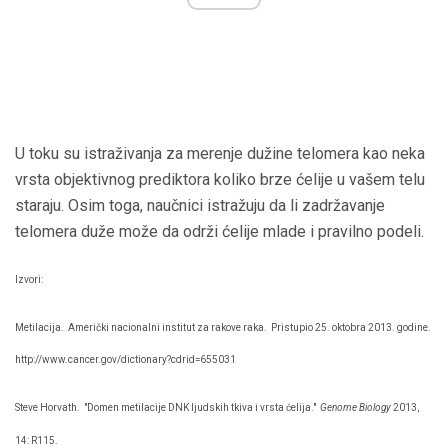
U toku su istraživanja za merenje dužine telomera kao neka
vrsta objektivnog prediktora koliko brze ćelije u vašem telu
staraju. Osim toga, naučnici istražuju da li zadržavanje
telomera duže može da održi ćelije mlade i pravilno podeli.
Izvori:
Metilacija.
Američki nacionalni institut za rakove raka.
Pristupio 25. oktobra 2013. godine.
http://www.cancer.gov/dictionary?cdrid=655031
Steve Horvath.
"Domen metilacije DNK ljudskih tkiva i vrsta ćelija."
Genome Biology
2013,
14: R115.