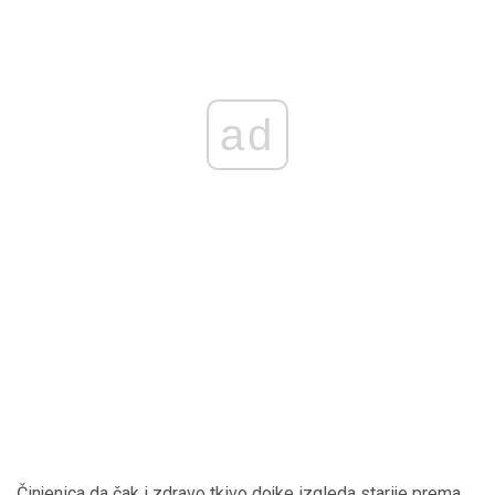
ad
Činjenica da čak i zdravo tkivo dojke izgleda starije prema