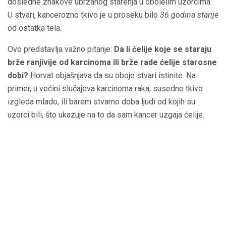
dosledne znakove ubrzanog starenja u obolelim uzorcima.
U stvari, kancerozno tkivo je u proseku bilo
36 godina starije
od ostatka tela.
Ovo predstavlja važno pitanje:
Da li ćelije koje se staraju
brže ranjivije od karcinoma ili brže rade ćelije starosne
dobi?
Horvat objašnjava da su oboje stvari istinite. Na
primer, u većini slučajeva karcinoma raka, susedno tkivo
izgleda mlado, ili barem stvarno doba ljudi od kojih su
uzorci bili, što ukazuje na to da sam kancer uzgaja ćelije.