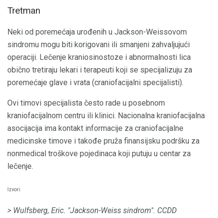
Tretman
Neki od poremećaja urođenih u Jackson-Weissovom
sindromu mogu biti korigovani ili smanjeni zahvaljujući
operaciji. Lečenje kraniosinostoze i abnormalnosti lica
obično tretiraju lekari i terapeuti koji se specijalizuju za
poremećaje glave i vrata (craniofacijalni specijalisti).
Ovi timovi specijalista često rade u posebnom
kraniofacijalnom centru ili klinici. Nacionalna kraniofacijalna
asocijacija ima kontakt informacije za craniofacijalne
medicinske timove i takođe pruža finansijsku podršku za
nonmedical troškove pojedinaca koji putuju u centar za
lečenje.
Izvori:
> Wulfsberg, Eric.
"Jackson-Weiss sindrom".
CCDD