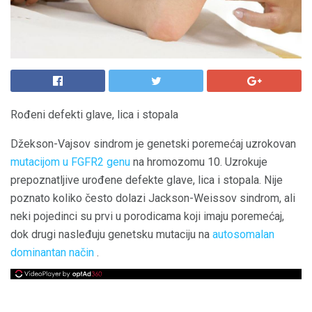
Rođeni defekti glave, lica i stopala
Džekson-Vajsov sindrom je genetski poremećaj uzrokovan
mutacijom u FGFR2 genu
na hromozomu 10. Uzrokuje
prepoznatljive urođene defekte glave, lica i stopala. Nije
poznato koliko često dolazi Jackson-Weissov sindrom, ali
neki pojedinci su prvi u porodicama koji imaju poremećaj,
dok drugi nasleđuju genetsku mutaciju na
autosomalan
dominantan način
.