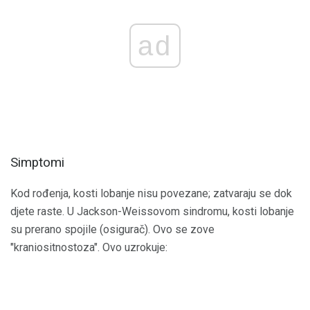
ad
Simptomi
Kod rođenja, kosti lobanje nisu povezane; zatvaraju se dok
djete raste. U Jackson-Weissovom sindromu, kosti lobanje
su prerano spojile (osigurač). Ovo se zove
"kraniositnostoza". Ovo uzrokuje: