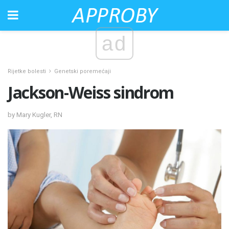
ad
Rijetke bolesti
Genetski poremećaji
Jackson-Weiss sindrom
by Mary Kugler, RN