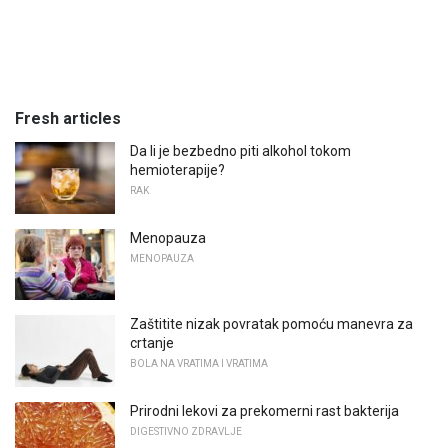
Fresh articles
Da li je bezbedno piti alkohol tokom
hemioterapije?
RAK
Menopauza
MENOPAUZA
Zaštitite nizak povratak pomoću manevra za
crtanje
BOLA NA VRATIMA I VRATIMA
Prirodni lekovi za prekomerni rast bakterija
DIGESTIVNO ZDRAVLJE