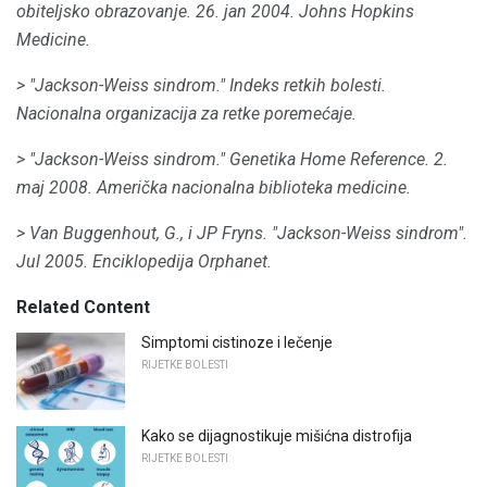
obiteljsko obrazovanje.
26. jan 2004. Johns Hopkins
Medicine.
> "Jackson-Weiss sindrom."
Indeks retkih bolesti.
Nacionalna organizacija za retke poremećaje.
> "Jackson-Weiss sindrom."
Genetika Home Reference.
2.
maj 2008. Američka nacionalna biblioteka medicine.
> Van Buggenhout, G., i JP Fryns.
"Jackson-Weiss sindrom".
Jul 2005. Enciklopedija Orphanet.
Related Content
Simptomi cistinoze i lečenje
RIJETKE BOLESTI
Kako se dijagnostikuje mišićna distrofija
RIJETKE BOLESTI