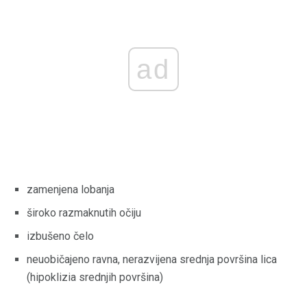
ad
zamenjena lobanja
široko razmaknutih očiju
izbušeno čelo
neuobičajeno ravna, nerazvijena srednja površina lica
(hipoklizia srednjih površina)