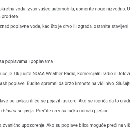
okretnu vodu izvan vašeg automobila, usmerite noge nizvodno. U
a prođete.
znad poplavne vode, kao što je drvo ili zgrada, ostanite stavljeni
sa poplavama i poplavama.
e je. Uključite NOAA Weather Radio, komercijalni radio ili televiz
ash poplave. Budite spremni da brzo krenete na viši nivo. Slušajte r
ve se javljaju ili će se pojaviti uskoro. Ako se ispriča da to ura
ju
Flasha
se javlja. Pređite na višu tačku odmah pješice.
na zvanično upozorenje. Ako su poplave blica moguće preći na viši