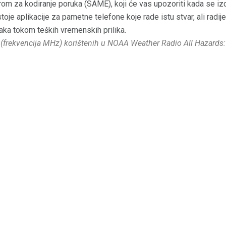
m za kodiranje poruka (SAME), koji će vas upozoriti kada se iz
toje aplikacije za pametne telefone koje rade istu stvar, ali radij
ka tokom teških vremenskih prilika.
(frekvencija MHz) korištenih u NOAA Weather Radio All Hazards: