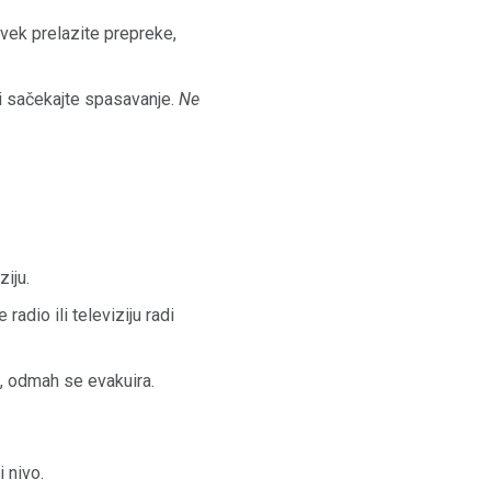
vek prelazite prepreke,
 i sačekajte spasavanje.
Ne
iju.
adio ili televiziju radi
di, odmah se evakuira.
 nivo.