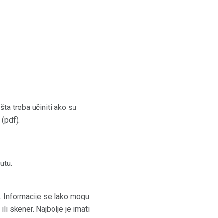
šta treba učiniti ako su
(pdf).
utu.
i. Informacije se lako mogu
i skener. Najbolje je imati