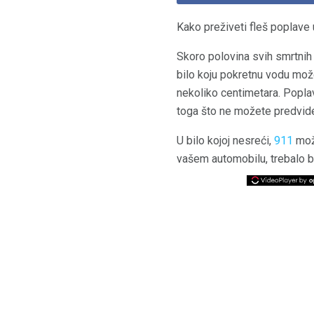
Kako preživeti fleš poplave
Skoro polovina svih smrtnih 
bilo koju pokretnu vodu mož
nekoliko centimetara. Popla
toga što ne možete predvide
U bilo kojoj nesreći,
911
može
vašem automobilu, trebalo b