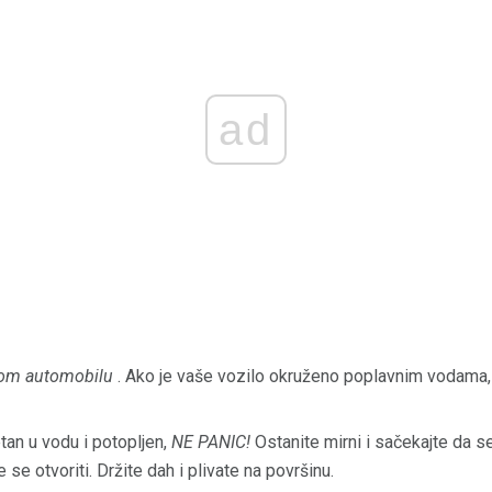
ad
nom automobilu
. Ako je vaše vozilo okruženo poplavnim vodama,
tan u vodu i potopljen,
NE PANIC!
Ostanite mirni i sačekajte da 
 se otvoriti. Držite dah i plivate na površinu.