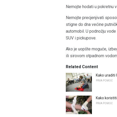
Nemojte hodati u pokretnu 
Nemojte precjenjivati ​​spo
stigne do dna većine putničk
automobil. U podnožju vode p
SUV i pickupove.
Ako je uopšte moguće, izbe
ili sirovom otpadnom vodom.
Related Content
Kako uraditi
PRVA POMOĆ
Kako koristit
PRVA POMOĆ