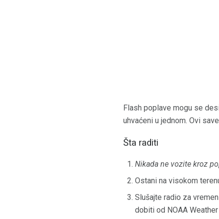
Flash poplave mogu se desiti
uhvaćeni u jednom. Ovi save
Šta raditi
Nikada ne vozite kroz pop
Ostani na visokom teren
Slušajte radio za vremen
dobiti od NOAA Weather R