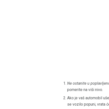
Ne ostanite u poplavlje
pomerite na viši nivo.
Ako je vaš automobil uše
se vozilo popuni, vrata će