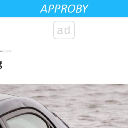
ad
lučajeve
g