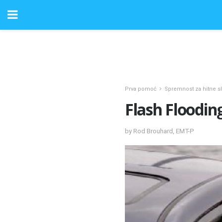
Prva pomoć
Spremnost za hitne s
Flash Floodin
by Rod Brouhard, EMT-P