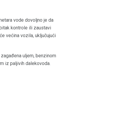
metara vode dovoljno je da
itak kontrole ili zaustavi
e većina vozila, uključujući
i zagađena uljem, benzinom
 iz paljivih dalekovoda.