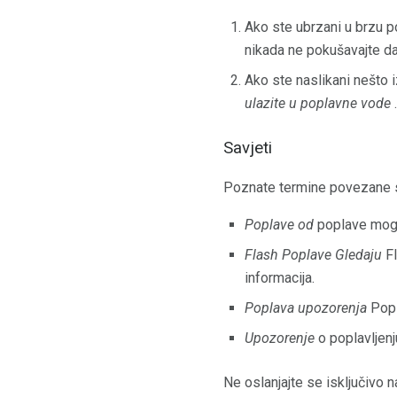
Ako ste ubrzani u brzu p
nikada ne pokušavajte d
Ako ste naslikani nešto i
ulazite u poplavne vode
.
Savjeti
Poznate termine povezane 
Poplave od
poplave moguć
Flash Poplave Gledaju
Fl
informacija.
Poplava upozorenja
Popla
Upozorenje
o poplavljen
Ne oslanjajte se isključivo 