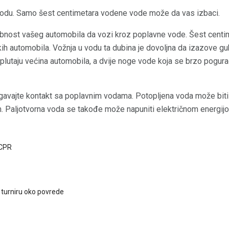
vodu. Samo šest centimetara vodene vode može da vas izbaci.
sobnost vašeg automobila da vozi kroz poplavne vode. Šest centi
ih automobila. Vožnja u vodu ta dubina je dovoljna da izazove gub
lutaju većina automobila, a dvije noge vode koja se brzo pogurać
gavajte kontakt sa poplavnim vodama. Potopljena voda može bit
 Paljotvorna voda se takođe može napuniti električnom energijom
 CPR
i turniru oko povrede