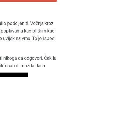
ko podcijeniti. Vožnja kroz
m poplavama kao plitkim kao
uvijek na vrhu. To je ispod
 nikoga da odgovori. Čak iu
iko sati ili možda dana.