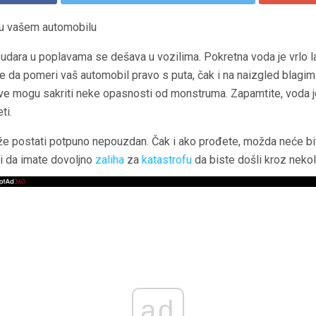
 u vašem automobilu
udara u poplavama se dešava u vozilima. Pokretna voda je vrlo la
e da pomeri vaš automobil pravo s puta, čak i na naizgled blagi
ve mogu sakriti neke opasnosti od monstruma. Zapamtite, voda je 
ti.
 postati potpuno nepouzdan. Čak i ako prođete, možda neće biti
i da imate dovoljno
zaliha
za
katastrofu
da biste došli kroz nekol
ad