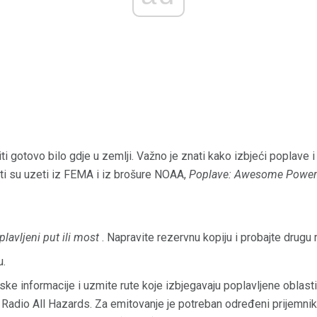
 gotovo bilo gdje u zemlji. Važno je znati kako izbjeći poplave i 
ti su uzeti iz FEMA i iz brošure NOAA,
Poplave: Awesome Power
lavljeni put ili most
. Napravite rezervnu kopiju i probajte drugu r
u.
ske informacije i uzmite rute koje izbjegavaju poplavljene oblast
adio All Hazards. Za emitovanje je potreban određeni prijemnik il