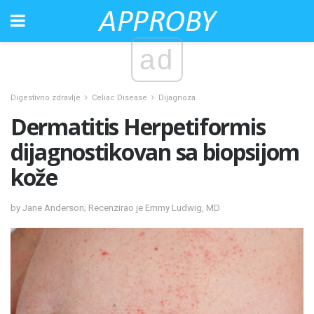
ad
Digestivno zdravlje
Celiac Disease
Dijagnoza
Dermatitis Herpetiformis
dijagnostikovan sa biopsijom
kože
by Jane Anderson; Recenzirao je Emmy Ludwig, MD