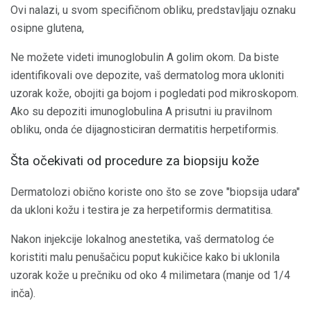
Ovi nalazi, u svom specifičnom obliku, predstavljaju oznaku
osipne glutena,
Ne možete videti imunoglobulin A golim okom. Da biste
identifikovali ove depozite, vaš dermatolog mora ukloniti
uzorak kože, obojiti ga bojom i pogledati pod mikroskopom.
Ako su depoziti imunoglobulina A prisutni iu pravilnom
obliku, onda će dijagnosticiran dermatitis herpetiformis.
Šta očekivati ​​od procedure za biopsiju kože
Dermatolozi obično koriste ono što se zove "biopsija udara"
da ukloni kožu i testira je za herpetiformis dermatitisa.
Nakon injekcije lokalnog anestetika, vaš dermatolog će
koristiti malu penušačicu poput kukičice kako bi uklonila
uzorak kože u prečniku od oko 4 milimetara (manje od 1/4
inča).