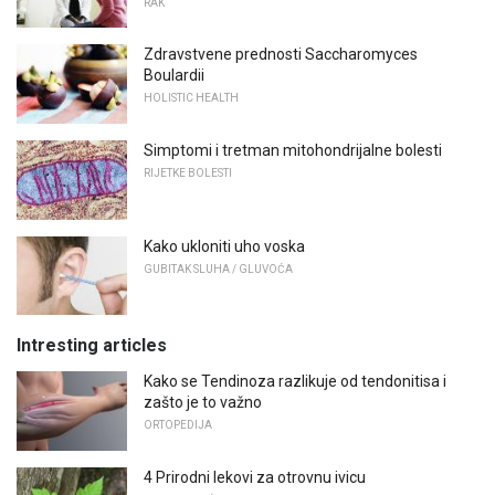
RAK
Zdravstvene prednosti Saccharomyces
Boulardii
HOLISTIC HEALTH
Simptomi i tretman mitohondrijalne bolesti
RIJETKE BOLESTI
Kako ukloniti uho voska
GUBITAK SLUHA / GLUVOĆA
Intresting articles
Kako se Tendinoza razlikuje od tendonitisa i
zašto je to važno
ORTOPEDIJA
4 Prirodni lekovi za otrovnu ivicu