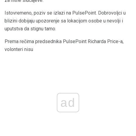
za hitne slučajeve.
Istovremeno, poziv se izlazi na PulsePoint. Dobrovoljci u
blizini dobijaju upozorenje sa lokacijom osobe u nevolji i
uputstva da stignu tamo.
Prema rečima predsednika PulsePoint Richarda Price-a,
volonteri nisu
ad