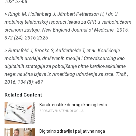
102: 57-68
> Ringh M, Hollenberg J, Järnbert-Pettersson H, i dr.
U
mobilnoj telefonskoj isporuci lekara za CPR u vanbolničkom
srčanom zastoju.
New England Journal of Medicine
, 2015;
372 (24): 2316-2325
> Rumsfeld J, Brooks S, Aufderheide T, et al.
Korišćenje
mobilnih uređaja, društvenih medija i Crowdsourcing kao
digitalnih strategija za poboljšanje hitne kardiovaskularne
nege: naučna izjava iz Američkog udruženja za srce.
Tiraž
,
2016;
134 (8): e87
Related Content
Karakteristike dobrog skrining testa
ZDRAVSTVENA TEHNOLOGIJA
Digitalno zdravlje i palijativna nega