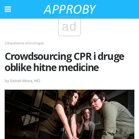
ad
Zdravstvena tehnologija
Crowdsourcing CPR i druge
oblike hitne medicine
by Satish Misra, MD