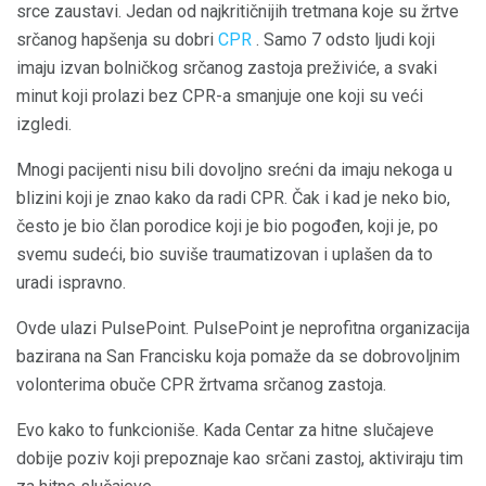
srce zaustavi. Jedan od najkritičnijih tretmana koje su žrtve
srčanog hapšenja su dobri
CPR
. Samo 7 odsto ljudi koji
imaju izvan bolničkog srčanog zastoja preživiće, a svaki
minut koji prolazi bez CPR-a smanjuje one koji su veći
izgledi.
Mnogi pacijenti nisu bili dovoljno srećni da imaju nekoga u
blizini koji je znao kako da radi CPR. Čak i kad je neko bio,
često je bio član porodice koji je bio pogođen, koji je, po
svemu sudeći, bio suviše traumatizovan i uplašen da to
uradi ispravno.
Ovde ulazi PulsePoint. PulsePoint je neprofitna organizacija
bazirana na San Francisku koja pomaže da se dobrovoljnim
volonterima obuče CPR žrtvama srčanog zastoja.
Evo kako to funkcioniše. Kada Centar za hitne slučajeve
dobije poziv koji prepoznaje kao srčani zastoj, aktiviraju tim