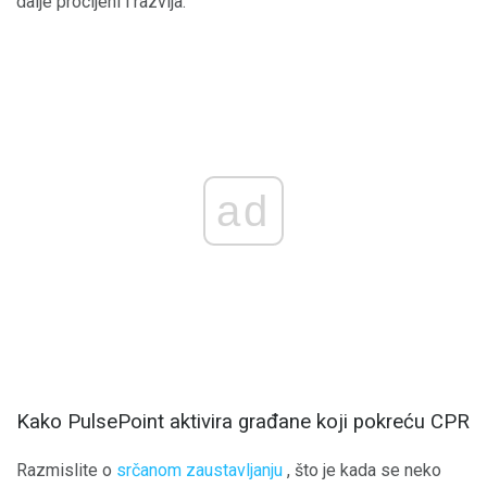
dalje procijeni i razvija.
ad
Kako PulsePoint aktivira građane koji pokreću CPR
Razmislite o
srčanom zaustavljanju
, što je kada se neko