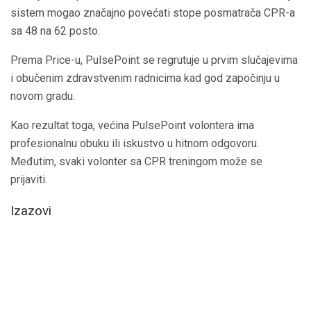
sistem mogao značajno povećati stope posmatrača CPR-a
sa 48 na 62 posto.
Prema Price-u, PulsePoint se regrutuje u prvim slučajevima
i obučenim zdravstvenim radnicima kad god započinju u
novom gradu.
Kao rezultat toga, većina PulsePoint volontera ima
profesionalnu obuku ili iskustvo u hitnom odgovoru.
Međutim, svaki volonter sa CPR treningom može se
prijaviti.
Izazovi