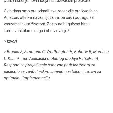
(AED) i širenje novih ideja i istraživačkih projekata.
Ovih dana smo preuzimali sve recenzije proizvoda na
Amazon, otkrivanje zemljotresa, pa čak i potragu za
vanzemaljskim životom. Zašto ne bi gužvao hitnu
kardiovaskularnu negu i obrazovanje?
>
Izvori
> Brooks S, Simmons G, Worthington H, Bobrow B, Morrison
L. Klinički rad: Aplikacija mobilnog uređaja PulsePoint
Respond za pretjerivanje osnovne podrške životu za
pacijente sa vanbolničkim srčanim zastojem: izazovi za
optimalnu implementaciju.