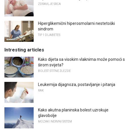
ZDRAVLJE SRCA
Hiperglikemični hiperosmolarni nestetoški
sindrom
TIP 1 DIJABETES
Intresting articles
Kako dijeta sa visokim vlaknima može pomoći s
širom svijeta?
BOLEST ŠTITNE ŽLEZDE
Leukemija dijagnoza, postavljanje i pitanja
RAK
Kako akutna planinska bolest uzrokuje
glavobolje
MOZAK I NERVNI SISTEM