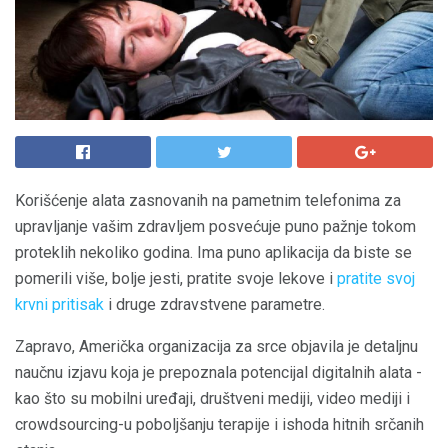
Korišćenje alata zasnovanih na pametnim telefonima za
upravljanje vašim zdravljem posvećuje puno pažnje tokom
proteklih nekoliko godina. Ima puno aplikacija da biste se
pomerili više, bolje jesti, pratite svoje lekove i
pratite svoj
krvni pritisak
i druge zdravstvene parametre.
Zapravo, Američka organizacija za srce objavila je detaljnu
naučnu izjavu koja je prepoznala potencijal digitalnih alata -
kao što su mobilni uređaji, društveni mediji, video mediji i
crowdsourcing-u poboljšanju terapije i ishoda hitnih srčanih