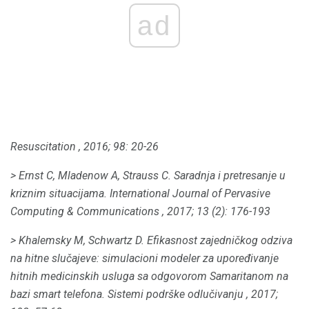
ad
Resuscitation
, 2016; 98: 20-26
> Ernst C, Mladenow A, Strauss C. Saradnja i pretresanje u
kriznim situacijama.
International Journal of Pervasive
Computing & Communications
, 2017; 13 (2): 176-193
> Khalemsky M, Schwartz D. Efikasnost zajedničkog odziva
na hitne slučajeve: simulacioni modeler za upoređivanje
hitnih medicinskih usluga sa odgovorom Samaritanom na
bazi smart telefona.
Sistemi podrške odlučivanju
, 2017;