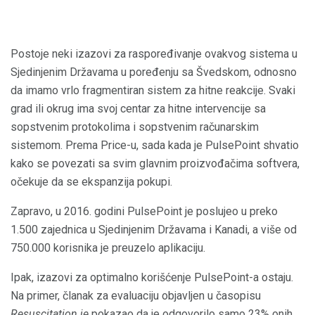
Postoje neki izazovi za raspoređivanje ovakvog sistema u
Sjedinjenim Državama u poređenju sa Švedskom, odnosno
da imamo vrlo fragmentiran sistem za hitne reakcije. Svaki
grad ili okrug ima svoj centar za hitne intervencije sa
sopstvenim protokolima i sopstvenim računarskim
sistemom. Prema Price-u, sada kada je PulsePoint shvatio
kako se povezati sa svim glavnim proizvođačima softvera,
očekuje da se ekspanzija pokupi.
Zapravo, u 2016. godini PulsePoint je poslujeo u preko
1.500 zajednica u Sjedinjenim Državama i Kanadi, a više od
750.000 korisnika je preuzelo aplikaciju.
Ipak, izazovi za optimalno korišćenje PulsePoint-a ostaju.
Na primer, članak za evaluaciju objavljen u časopisu
Resuscitation je
pokazao da je odgovorilo samo 23% onih