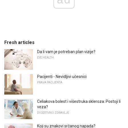
Fresh articles
Da li vam je potreban plan vizije?
EYE HEALTH
Pacijenti - Nevidljivi učesnici
PRAVA PACIJENTA
Celiakova bolest i višestruka skleroza: Postoji li
veza?
DIGESTIVNO ZDRAVLJE
Koji su znakovi srčanog napada?