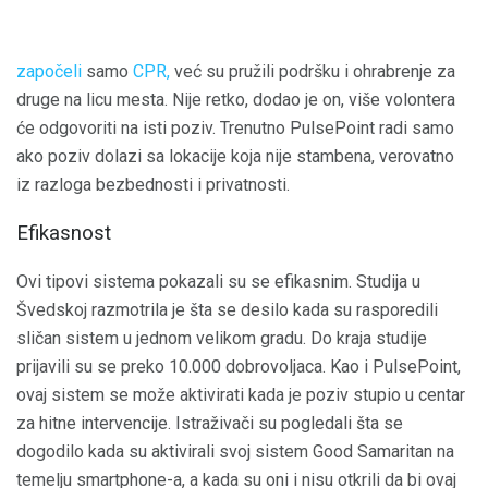
započeli
samo
CPR,
već su pružili podršku i ohrabrenje za
druge na licu mesta. Nije retko, dodao je on, više volontera
će odgovoriti na isti poziv. Trenutno PulsePoint radi samo
ako poziv dolazi sa lokacije koja nije stambena, verovatno
iz razloga bezbednosti i privatnosti.
Efikasnost
Ovi tipovi sistema pokazali su se efikasnim. Studija u
Švedskoj razmotrila je šta se desilo kada su rasporedili
sličan sistem u jednom velikom gradu. Do kraja studije
prijavili su se preko 10.000 dobrovoljaca. Kao i PulsePoint,
ovaj sistem se može aktivirati kada je poziv stupio u centar
za hitne intervencije. Istraživači su pogledali šta se
dogodilo kada su aktivirali svoj sistem Good Samaritan na
temelju smartphone-a, a kada su oni i nisu otkrili da bi ovaj