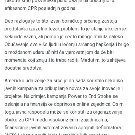
Takođe smo posvećivali puno pažnje na obuci ljudi u
efikasnom CPR poslednjih godina.
Deo razloga je to što izvan bolničkog srčanog zastoja
predstavlja izuzetno težak problem; to je stanje u kojem je
sekunde važno, ali pomoć je često mnogo minuta daleko.
Obučavanje sve više ljudi u lečenju srčanog hapšenja i brige
o moždanom udaru učiniti će vjerovatnijom da će biti
momenata koji znaju šta treba raditi. Međutim, to zahtijeva
dodatna sredstva.
Američko udruženje za srce je do sada koristilo nekoliko
javnih kampanja za prikupljanje novca za svoje inovacije i
projekte. Na primjer, kampanja Power to End Stroke se
oslanjala na finansijske doprinose online zajednica. Osim
toga, javna raspodela može se koristiti za organizovanje
obuke za CPR među visokorizičnim zajednicama,
finansiranje javnih automatizovanih spoljnih defibrilatora