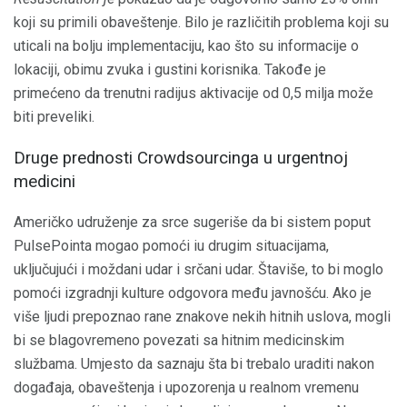
koji su primili obaveštenje. Bilo je različitih problema koji su
uticali na bolju implementaciju, kao što su informacije o
lokaciji, obimu zvuka i gustini korisnika. Takođe je
primećeno da trenutni radijus aktivacije od 0,5 milja može
biti preveliki.
Druge prednosti Crowdsourcinga u urgentnoj
medicini
Američko udruženje za srce sugeriše da bi sistem poput
PulsePointa mogao pomoći iu drugim situacijama,
uključujući i moždani udar i srčani udar. Štaviše, to bi moglo
pomoći izgradnji kulture odgovora među javnošću. Ako je
više ljudi prepoznao rane znakove nekih hitnih uslova, mogli
bi se blagovremeno povezati sa hitnim medicinskim
službama. Umjesto da saznaju šta bi trebalo uraditi nakon
događaja, obaveštenja i upozorenja u realnom vremenu