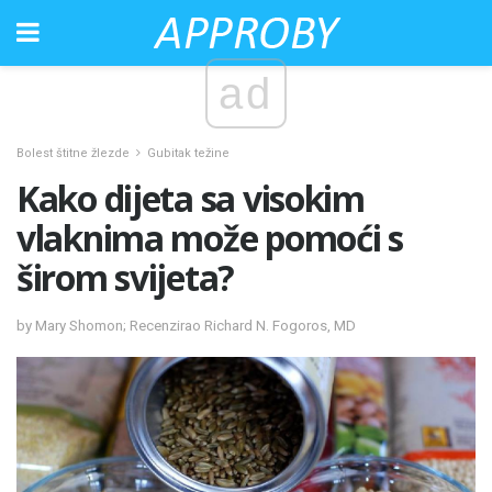
ad
Bolest štitne žlezde
Gubitak težine
Kako dijeta sa visokim
vlaknima može pomoći s
širom svijeta?
by Mary Shomon; Recenzirao Richard N. Fogoros, MD