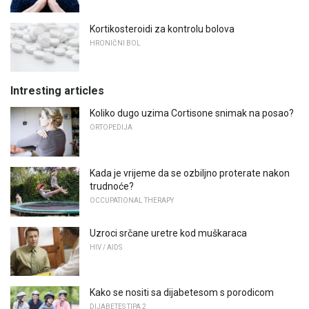
Kortikosteroidi za kontrolu bolova
HRONIČNI BOL
Intresting articles
Koliko dugo uzima Cortisone snimak na posao?
ORTOPEDIJA
Kada je vrijeme da se ozbiljno proterate nakon
trudnoće?
OCCUPATIONAL THERAPY
Uzroci srčane uretre kod muškaraca
HIV / AIDS
Kako se nositi sa dijabetesom s porodicom
DIJABETES TIPA 2