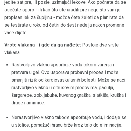
jedite sat pre, ili posle, uzimajući lekove. Ako počnete da se
osećate sporo - ili kao što ste uradili pre nego što vam je
propisan lek za šupljinu - možda ćete želeti da planirate da
se testirate u roku od četiri do šest nedelja nakon promene
vaše dijete
Vrste vlakana - i gde da ga nađete:
Postoje dve vrste
vlakana:
Rastvorljivo vlakno apsorbuje vodu tokom varenja i
pretvara u gel. Ovo usporava probavni proces i može
smanjiti rizik od kardiovaskularnih bolesti. Može se naći
rastvorljivo vlakno u citrusovim plodovima, pasulja,
šargarepe, zob, jabuke, kuvanog graška, slatkiša, kruška i
druge namirnice.
Nerastvorljivo vlakno takođe apsorbuje vodu, i dodaje se
u stolice, pomažući hranu brže kroz telo do eliminacije.