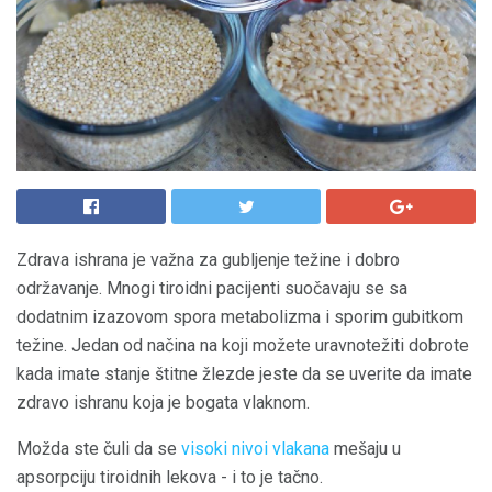
Zdrava ishrana je važna za gubljenje težine i dobro
održavanje. Mnogi tiroidni pacijenti suočavaju se sa
dodatnim izazovom spora metabolizma i sporim gubitkom
težine. Jedan od načina na koji možete uravnotežiti dobrote
kada imate stanje štitne žlezde jeste da se uverite da imate
zdravo ishranu koja je bogata vlaknom.
Možda ste čuli da se
visoki nivoi vlakana
mešaju u
apsorpciju tiroidnih lekova - i to je tačno.