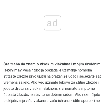
ad
Šta treba da znam o visokim vlaknima i mojim tiroidnim
lekovima?
Vaša najbolja opklada je uzimanje hormona
štitaste žlezde prvo ujutru na prazan želudac i sačekajte sat
vremena za jelo. Ako već uzimate lekove za štitne žlezde i
jedete dijetu sa visokim vlaknom, a vi nemate simptome
štitaste žlezde, nastavite sa dobrim radom. Ako razmišljate
o uključivanju više vlakana u vašu ishranu - idite sporo - i ne