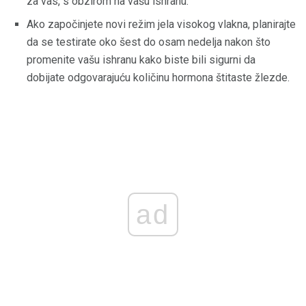
za vas, s obzirom na vašu ishranu.
Ako započinjete novi režim jela visokog vlakna, planirajte
da se testirate oko šest do osam nedelja nakon što
promenite vašu ishranu kako biste bili sigurni da
dobijate odgovarajuću količinu hormona štitaste žlezde.
ad