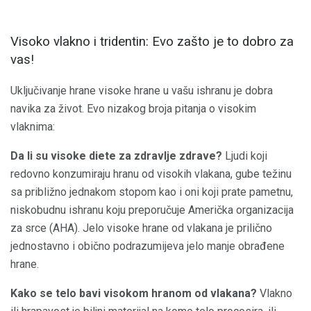
Visoko vlakno i tridentin: Evo zašto je to dobro za
vas!
Uključivanje hrane visoke hrane u vašu ishranu je dobra
navika za život. Evo nizakog broja pitanja o visokim
vlaknima:
Da li su visoke diete za zdravlje zdrave?
Ljudi koji
redovno konzumiraju hranu od visokih vlakana, gube težinu
sa približno jednakom stopom kao i oni koji prate pametnu,
niskobudnu ishranu koju preporučuje Američka organizacija
za srce (AHA). Jelo visoke hrane od vlakana je prilično
jednostavno i obično podrazumijeva jelo manje obrađene
hrane.
Kako se telo bavi visokom hranom od vlakana?
Vlakno