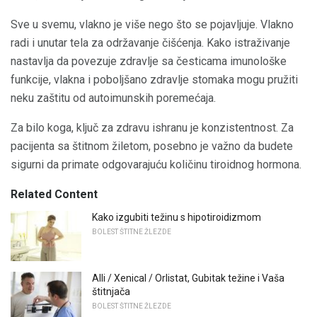
Sve u svemu, vlakno je više nego što se pojavljuje. Vlakno
radi i unutar tela za održavanje čišćenja. Kako istraživanje
nastavlja da povezuje zdravlje sa česticama imunološke
funkcije, vlakna i poboljšano zdravlje stomaka mogu pružiti
neku zaštitu od autoimunskih poremećaja.
Za bilo koga, ključ za zdravu ishranu je konzistentnost. Za
pacijenta sa štitnom žiletom, posebno je važno da budete
sigurni da primate odgovarajuću količinu tiroidnog hormona.
Related Content
Kako izgubiti težinu s hipotiroidizmom
BOLEST ŠTITNE ŽLEZDE
Alli / Xenical / Orlistat, Gubitak težine i Vaša
štitnjača
BOLEST ŠTITNE ŽLEZDE