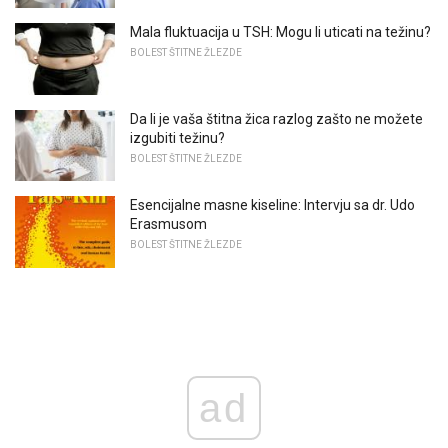
Mala fluktuacija u TSH: Mogu li uticati na težinu?
BOLEST ŠTITNE ŽLEZDE
Da li je vaša štitna žica razlog zašto ne možete
izgubiti težinu?
BOLEST ŠTITNE ŽLEZDE
Esencijalne masne kiseline: Intervju sa dr. Udo
Erasmusom
BOLEST ŠTITNE ŽLEZDE
ad