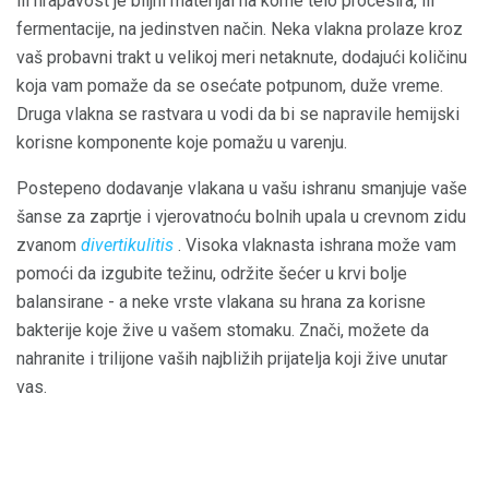
ili hrapavost je biljni materijal na kome telo procesira, ili
fermentacije, na jedinstven način. Neka vlakna prolaze kroz
vaš probavni trakt u velikoj meri netaknute, dodajući količinu
koja vam pomaže da se osećate potpunom, duže vreme.
Druga vlakna se rastvara u vodi da bi se napravile hemijski
korisne komponente koje pomažu u varenju.
Postepeno dodavanje vlakana u vašu ishranu smanjuje vaše
šanse za zaprtje i vjerovatnoću bolnih upala u crevnom zidu
zvanom
divertikulitis
. Visoka vlaknasta ishrana može vam
pomoći da izgubite težinu, održite šećer u krvi bolje
balansirane - a neke vrste vlakana su hrana za korisne
bakterije koje žive u vašem stomaku. Znači, možete da
nahranite i trilijone vaših najbližih prijatelja koji žive unutar
vas.