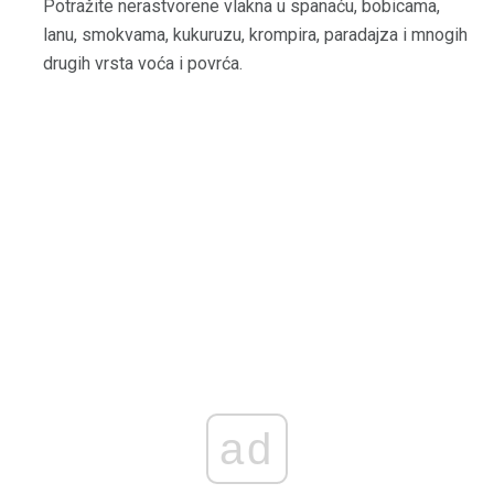
Potražite nerastvorene vlakna u spanaću, bobicama,
lanu, smokvama, kukuruzu, krompira, paradajza i mnogih
drugih vrsta voća i povrća.
ad