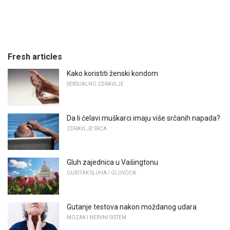
Fresh articles
Kako koristiti ženski kondom
SEKSUALNO ZDRAVLJE
Da li ćelavi muškarci imaju više srčanih napada?
ZDRAVLJE SRCA
Gluh zajednica u Vašingtonu
GUBITAK SLUHA / GLUVOĆA
Gutanje testova nakon moždanog udara
MOZAK I NERVNI SISTEM