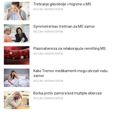
Tretiranje glavobolje i migrene u MS
MOZAK I NERVNI SISTEM
Symmetrel kao tretman za MS zamor
MOZAK I NERVNI SISTEM
Plasmahereza za relaksirajuće-remitting MS
MOZAK I NERVNI SISTEM
Kako Tremor medikamenti mogu ubrzati vašu
zamor
MOZAK I NERVNI SISTEM
Borba protiv zamora kod multiple skleroze
MOZAK I NERVNI SISTEM