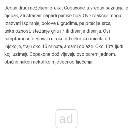
Jedan drugi neželjeni efekat Copaxone-a vredan saznanja je
rijedak, ali strašan: napadi panike tipa. Ove reakcije mogu
izazvati ispiranje, bolove u grudima, palpitacije srca,
anksioznost, stezanje grla i / ili disanje disanja. Ovi
simptomi se dešavaju u roku od nekoliko minuta od
injekcije, traju oko 15 minuta, a sami odlaze. Oko 10% ljudi
koji uzimaju Copaxone doživljavaju ovo barem jednom,
obično nakon nekoliko mjeseci od liječenja.
ad