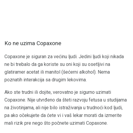
Ko ne uzima Copaxone
Copaxone je siguran za većinu ljudi. Jedini ljudi koji nikada
ne bi trebalo da ga koriste su oni koji su osetljivi na
glatiramer acetat ili manitol (šećerni alkohol). Nema
poznatih interakcija sa drugim lekovima.
Ako ste trudni ili dojite, verovatno je sigurno uzimati
Copaxone. Nije utvrđeno da šteti razvoju fetusa u studijama
na životinjama, ali nije bilo istraživanja u trudnoći kod ljudi,
pa ako očekujete da ćete vi i vaš lekar morati da izmerite
mali rizik pre nego što počnete uzimati Copaxone.