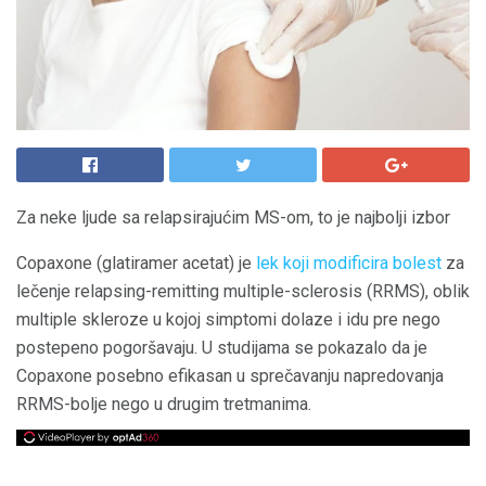
Za neke ljude sa relapsirajućim MS-om, to je najbolji izbor
Copaxone (glatiramer acetat) je
lek koji modificira bolest
za
lečenje relapsing-remitting multiple-sclerosis (RRMS), oblik
multiple skleroze u kojoj simptomi dolaze i idu pre nego
postepeno pogoršavaju. U studijama se pokazalo da je
Copaxone posebno efikasan u sprečavanju napredovanja
RRMS-bolje nego u drugim tretmanima.