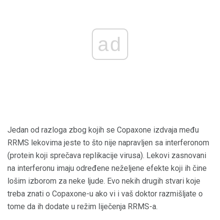
ad
Jedan od razloga zbog kojih se Copaxone izdvaja među
RRMS lekovima jeste to što nije napravljen sa interferonom
(protein koji sprečava replikacije virusa). Lekovi zasnovani
na interferonu imaju određene neželjene efekte koji ih čine
lošim izborom za neke ljude. Evo nekih drugih stvari koje
treba znati o Copaxone-u ako vi i vaš doktor razmišljate o
tome da ih dodate u režim liječenja RRMS-a.