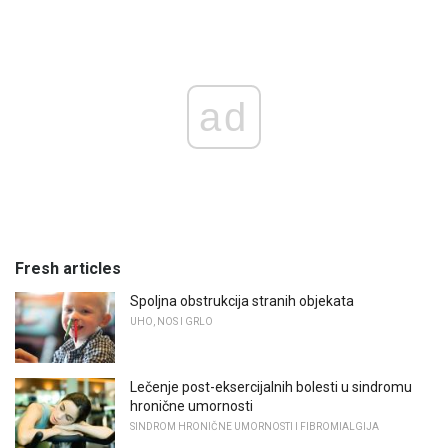
ad
Fresh articles
Spoljna obstrukcija stranih objekata
UHO, NOS I GRLO
Lečenje post-eksercijalnih bolesti u sindromu
hronične umornosti
SINDROM HRONIČNE UMORNOSTI I FIBROMIALGIJA