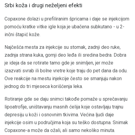
Srbi koža i drugi neželjeni efekti
Copaxone dolazi u prefiliranim špricama i daje se injekcijom
pomoću kratke vitke igle koja je ubačena subkutano - u 2-
inčni štapić kože.
Najčešća mesta za injekcije su stomak, zadnji deo ruke,
zadnja strana kuka, gornji deo leđa ili sredina bedra. Dobra
je ideja da se rotirate tamo gde je snimljen, jer može
izazvati svrab ili bolne vretre koje traju do pet dana da odu.
Ove reakcije na mestu injekcije često se smanjuju nakon
jednog do tri mjeseca korišćenja leka.
Rotiranje gde se daju snimci takođe pomaže u sprečavanju
lipoatrofije, uništavanju masnih ćelija koje ostavljaju trajnu
depresiju u koži i osnovnim tkivima. Većina ljudi daje
injekcije osim u područjima koja su teško dostupna. Snimak
Copaxone-a može da ožali, ali samo nekoliko minuta.