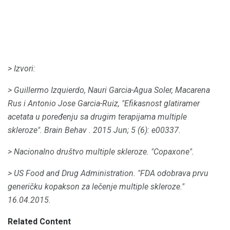
> Izvori:
> Guillermo Izquierdo, Nauri Garcia-Agua Soler, Macarena
Rus i Antonio Jose Garcia-Ruiz, "Efikasnost glatiramer
acetata u poređenju sa drugim terapijama multiple
skleroze".
Brain Behav
.
2015 Jun;
5 (6): e00337.
> Nacionalno društvo multiple skleroze.
"Copaxone".
> US Food and Drug Administration.
"FDA odobrava prvu
generičku kopakson za lečenje multiple skleroze."
16.04.2015.
Related Content