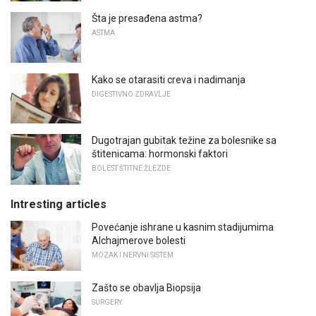
Šta je presađena astma?
ASTMA
Kako se otarasiti creva i nadimanja
DIGESTIVNO ZDRAVLJE
Dugotrajan gubitak težine za bolesnike sa
štitenicama: hormonski faktori
BOLEST ŠTITNE ŽLEZDE
Intresting articles
Povećanje ishrane u kasnim stadijumima
Alchajmerove bolesti
MOZAK I NERVNI SISTEM
Zašto se obavlja Biopsija
SURGERY