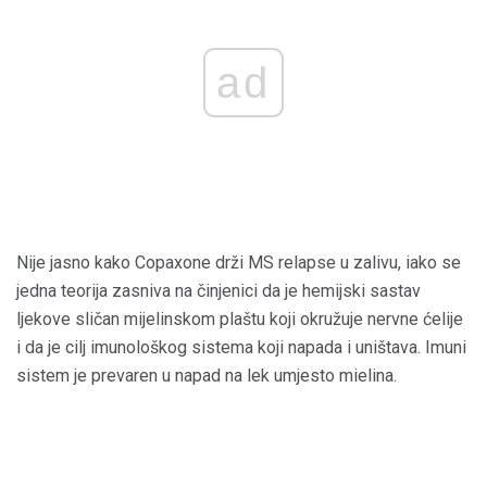
ad
Nije jasno kako Copaxone drži MS relapse u zalivu, iako se
jedna teorija zasniva na činjenici da je hemijski sastav
ljekove sličan mijelinskom plaštu koji okružuje nervne ćelije
i da je cilj imunološkog sistema koji napada i uništava. Imuni
sistem je prevaren u napad na lek umjesto mielina.