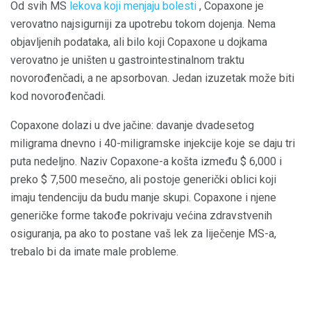
Od svih MS
lekova koji menjaju bolesti
, Copaxone je
verovatno najsigurniji za upotrebu tokom dojenja. Nema
objavljenih podataka, ali bilo koji Copaxone u dojkama
verovatno je uništen u gastrointestinalnom traktu
novorođenčadi, a ne apsorbovan. Jedan izuzetak može biti
kod novorođenčadi.
Copaxone dolazi u dve jačine: davanje dvadesetog
miligrama dnevno i 40-miligramske injekcije koje se daju tri
puta nedeljno. Naziv Copaxone-a košta između $ 6,000 i
preko $ 7,500 mesečno, ali postoje generički oblici koji
imaju tendenciju da budu manje skupi. Copaxone i njene
generičke forme takođe pokrivaju većina zdravstvenih
osiguranja, pa ako to postane vaš lek za liječenje MS-a,
trebalo bi da imate male probleme.