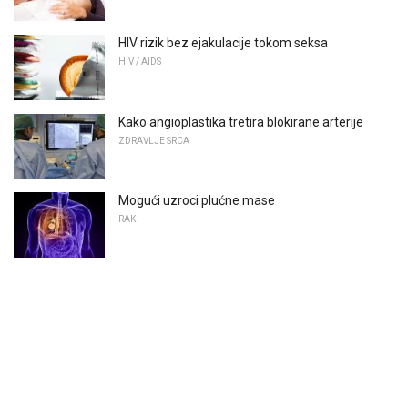
HIV rizik bez ejakulacije tokom seksa
HIV / AIDS
Kako angioplastika tretira blokirane arterije
ZDRAVLJE SRCA
Mogući uzroci plućne mase
RAK