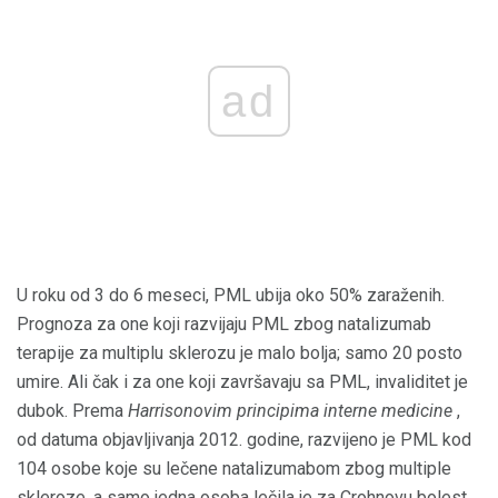
ad
U roku od 3 do 6 meseci, PML ubija oko 50% zaraženih.
Prognoza za one koji razvijaju PML zbog natalizumab
terapije za multiplu sklerozu je malo bolja; samo 20 posto
umire. Ali čak i za one koji završavaju sa PML, invaliditet je
dubok. Prema
Harrisonovim principima interne medicine
,
od datuma objavljivanja 2012. godine, razvijeno je PML kod
104 osobe koje su lečene natalizumabom zbog multiple
skleroze, a samo jedna osoba lečila je za Crohnovu bolest.