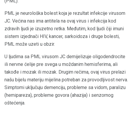
(PML).
PML je neurološka bolest koja je rezultat infekcije virusom
JC. Većina nas ima antitela na ovaj virus i infekcija kod
zdravih ljudi je izuzetno retka. Međutim, kod ljudi čiji imuni
sistem izjednači HIV, kancer, sarkoidoza i druge bolesti,
PML može uzeti u obzir.
U ljudima sa PML virusom JC demijelizuje oligodendrocite
ili nervne ćelije pre svega u moždanim hemisferima, ali
takođe i mozak ili mozak. Drugim rečima, ovaj virus prelazi
našu bijelu materiju mijelina potreban za provodljivost nerva.
Simptomi uključuju demenciju, probleme sa vidom, paralizu
(hemipareza), probleme govora (ahazija) i senzornog
oštećenja.