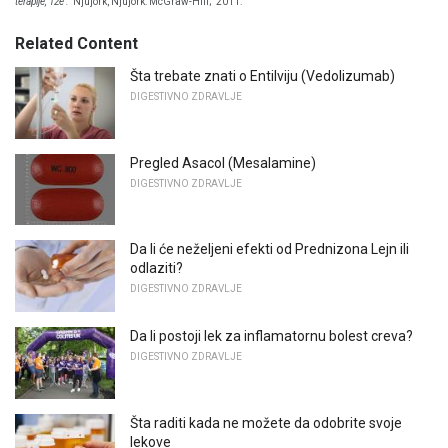
terapije, 12e
.
Njujork, Njujork: McGraw-Hill;
2011.
Related Content
Šta trebate znati o Entilviju (Vedolizumab)
DIGESTIVNO ZDRAVLJE
Pregled Asacol (Mesalamine)
DIGESTIVNO ZDRAVLJE
Da li će neželjeni efekti od Prednizona Lejn ili
odlaziti?
DIGESTIVNO ZDRAVLJE
Da li postoji lek za inflamatornu bolest creva?
DIGESTIVNO ZDRAVLJE
Šta raditi kada ne možete da odobrite svoje
lekove