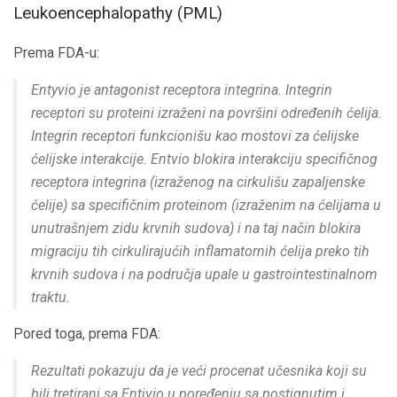
Leukoencephalopathy (PML)
Prema FDA-u:
Entyvio je antagonist receptora integrina. Integrin
receptori su proteini izraženi na površini određenih ćelija.
Integrin receptori funkcionišu kao mostovi za ćelijske
ćelijske interakcije. Entvio blokira interakciju specifičnog
receptora integrina (izraženog na cirkulišu zapaljenske
ćelije) sa specifičnim proteinom (izraženim na ćelijama u
unutrašnjem zidu krvnih sudova) i na taj način blokira
migraciju tih cirkulirajućih inflamatornih ćelija preko tih
krvnih sudova i na područja upale u gastrointestinalnom
traktu.
Pored toga, prema FDA:
Rezultati pokazuju da je veći procenat učesnika koji su
bili tretirani sa Entivio u poređenju sa postignutim i