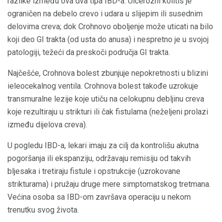
razlike između ova dva tipa IBD-a. Ulcerozni kolitis je
ograničen na debelo crevo i udara u slijepim ili susednim
delovima creva; dok Crohnovo oboljenje može uticati na bilo
koji deo GI trakta (od usta do anusa) i nespretno je u svojoj
patologiji, težeći da preskoči područja GI trakta.
Najčešće, Crohnova bolest zbunjuje nepokretnosti u blizini
ieleocekalnog ventila. Crohnova bolest takođe uzrokuje
transmuralne lezije koje utiču na celokupnu debljinu creva
koje rezultiraju u strikturi ili čak fistulama (neželjeni prolazi
između dijelova creva).
U pogledu IBD-a, lekari imaju za cilj da kontrolišu akutna
pogoršanja ili ekspanziju, održavaju remisiju od takvih
bljesaka i tretiraju fistule i opstrukcije (uzrokovane
strikturama) i pružaju druge mere simptomatskog tretmana.
Većina osoba sa IBD-om završava operaciju u nekom
trenutku svog života.