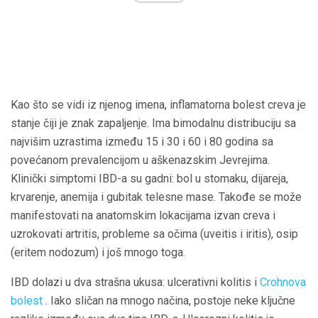
Kao što se vidi iz njenog imena, inflamatorna bolest creva je
stanje čiji je znak zapaljenje. Ima bimodalnu distribuciju sa
najvišim uzrastima između 15 i 30 i 60 i 80 godina sa
povećanom prevalencijom u aškenazskim Jevrejima.
Klinički simptomi IBD-a su gadni: bol u stomaku, dijareja,
krvarenje, anemija i gubitak telesne mase. Takođe se može
manifestovati na anatomskim lokacijama izvan creva i
uzrokovati artritis, probleme sa očima (uveitis i iritis), osip
(eritem nodozum) i još mnogo toga.
IBD dolazi u dva strašna ukusa: ulcerativni kolitis i
Crohnova
bolest
. Iako sličan na mnogo načina, postoje neke ključne