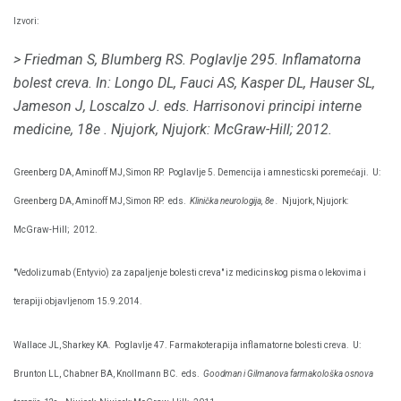
Izvori:
> Friedman S, Blumberg RS.
Poglavlje 295. Inflamatorna
bolest creva.
In: Longo DL, Fauci AS, Kasper DL, Hauser SL,
Jameson J, Loscalzo J. eds.
Harrisonovi principi interne
medicine, 18e
.
Njujork, Njujork: McGraw-Hill;
2012.
Greenberg DA, Aminoff MJ, Simon RP.
Poglavlje 5. Demencija i amnesticski poremećaji.
U:
Greenberg DA, Aminoff MJ, Simon RP.
eds.
Klinička neurologija, 8e
.
Njujork, Njujork:
McGraw-Hill;
2012.
"Vedolizumab (Entyvio) za zapaljenje bolesti creva" iz medicinskog pisma o lekovima i
terapiji objavljenom 15.9.2014.
Wallace JL, Sharkey KA.
Poglavlje 47. Farmakoterapija inflamatorne bolesti creva.
U:
Brunton LL, Chabner BA, Knollmann BC.
eds.
Goodman i Gilmanova farmakološka osnova