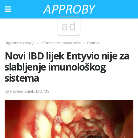
ad
Digestivno zdravlje
Inflamatorna bolest creva
Tretman
Novi IBD lijek Entyvio nije za
slabljenje imunološkog
sistema
by Naveed Saleh, MD, MS