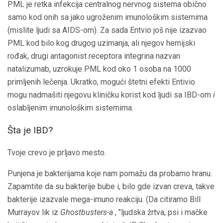
PML je retka infekcija centralnog nervnog sistema obično
samo kod onih sa jako ugroženim imunološkim sistemima
(mislite ljudi sa AIDS-om). Za sada Entvio još nije izazvao
PML kod bilo kog drugog uzimanja, ali njegov hemijski
rođak, drugi antagonist receptora integrina nazvan
natalizumab, uzrokuje PML kod oko 1 osoba na 1000
primljenih lečenja. Ukratko, mogući štetni efekti Entivio
mogu nadmašiti njegovu kliničku korist kod ljudi sa IBD-om
i
oslabljenim imunološkim sistemima.
Šta je IBD?
Tvoje crevo je prljavo mesto.
Punjena je bakterijama koje nam pomažu da probamo hranu.
Zapamtite da su bakterije bube i, bilo gde izvan creva, takve
bakterije izazvale mega-imuno reakciju. (Da citiramo Bill
Murrayov lik iz
Ghostbusters-a
, "ljudska žrtva, psi i mačke