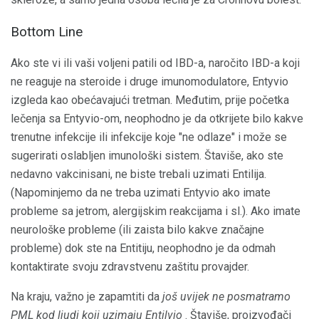
Bottom Line
Ako ste vi ili vaši voljeni patili od IBD-a, naročito IBD-a koji
ne reaguje na steroide i druge imunomodulatore, Entyvio
izgleda kao obećavajući tretman. Međutim, prije početka
lečenja sa Entyvio-om, neophodno je da otkrijete bilo kakve
trenutne infekcije ili infekcije koje "ne odlaze" i može se
sugerirati oslabljen imunološki sistem. Štaviše, ako ste
nedavno vakcinisani, ne biste trebali uzimati Entilija.
(Napominjemo da ne treba uzimati Entyvio ako imate
probleme sa jetrom, alergijskim reakcijama i sl.). Ako imate
neurološke probleme (ili zaista bilo kakve značajne
probleme) dok ste na Entitiju, neophodno je da odmah
kontaktirate svoju zdravstvenu zaštitu provajder.
Na kraju, važno je zapamtiti da
još uvijek ne posmatramo
PML kod ljudi koji uzimaju Entilvio
. Štaviše, proizvođači