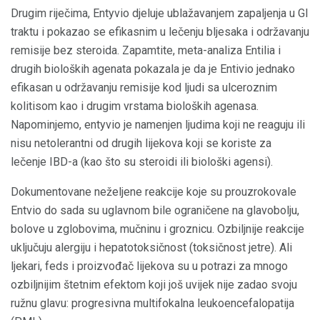
Drugim riječima, Entyvio djeluje ublažavanjem zapaljenja u GI
traktu i pokazao se efikasnim u lečenju bljesaka i održavanju
remisije bez steroida. Zapamtite, meta-analiza Entilia i
drugih bioloških agenata pokazala je da je Entivio jednako
efikasan u održavanju remisije kod ljudi sa ulceroznim
kolitisom kao i drugim vrstama bioloških agenasa.
Napominjemo, entyvio je namenjen ljudima koji ne reaguju ili
nisu netolerantni od drugih lijekova koji se koriste za
lečenje IBD-a (kao što su steroidi ili biološki agensi).
Dokumentovane neželjene reakcije koje su prouzrokovale
Entvio do sada su uglavnom bile ograničene na glavobolju,
bolove u zglobovima, mučninu i groznicu. Ozbiljnije reakcije
uključuju alergiju i hepatotoksičnost (toksičnost jetre). Ali
ljekari, feds i proizvođač lijekova su u potrazi za mnogo
ozbiljnijim štetnim efektom koji još uvijek nije zadao svoju
ružnu glavu: progresivna multifokalna leukoencefalopatija