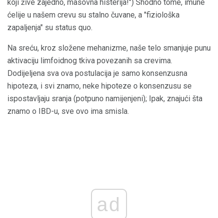
koji žive zajedno, masovna histerija!") Shodno tome, imune
ćelije u našem crevu su stalno čuvane, a "fiziološka
zapaljenja" su status quo.
Na sreću, kroz složene mehanizme, naše telo smanjuje punu
aktivaciju limfoidnog tkiva povezanih sa crevima.
Dodijeljena sva ova postulacija je samo konsenzusna
hipoteza, i svi znamo, neke hipoteze o konsenzusu se
ispostavljaju sranja (potpuno namijenjeni); Ipak, znajući šta
znamo o IBD-u, sve ovo ima smisla.
ad