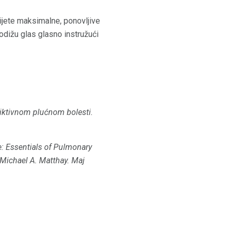
bijete maksimalne, ponovljive
odižu glas glasno instružući
riktivnom plućnom bolesti.
: Essentials of Pulmonary
 Michael A. Matthay.
Maj