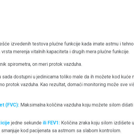
češće izvedenih testova plućne funkcije kada imate astmu i tehno
rsta merenja vitalnih kapaciteta i drugih mera plućne funkcije.
tnik spirometra, on meri protok vazduha.
u sada dostupni u jedinicama toliko male da ih možete kod kuće 
amo protok vazduha. Kao rezultat, domaći monitoring može sve vi
et (FVC):
Maksimalna količina vazduha koju možete silom dišati 
icije
jedne sekunde
ili FEV1:
Količina zraka koju silom izdišete
se smanjuje kod pacijenata sa astmom sa slabom kontrolom.