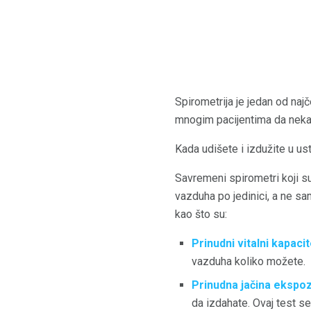
Spirometrija je jedan od naj
mnogim pacijentima da neka v
Kada udišete i izdužite u us
Savremeni spirometri koji s
vazduha po jedinici, a ne s
kao što su:
Prinudni vitalni kapacit
vazduha koliko možete.
Prinudna jačina ekspoz
da izdahate. Ovaj test 