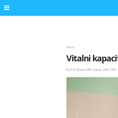
Astma
Vitalni kapac
by Pat Bass, MD; Sanja Jelić, MD