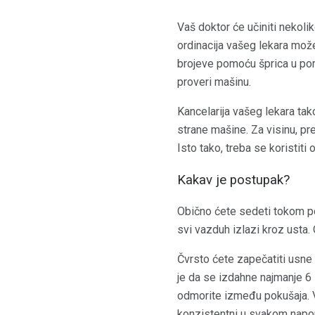
Vaš doktor će učiniti nekolik
ordinacija vašeg lekara može 
brojeve pomoću šprica u por
proveri mašinu.
Kancelarija vašeg lekara tak
strane mašine. Za visinu, pr
Isto tako, treba se koristiti
Kakav je postupak?
Obično ćete sedeti tokom p
svi vazduh izlazi kroz usta.
Čvrsto ćete zapečatiti usne
je da se izdahne najmanje 6
odmorite između pokušaja. Va
konzistentni u svakom napo