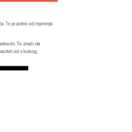
ća. To je jedno od mjerenja
padnosti. To znači da
pacitet od visokog,