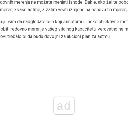
edovnih merenja ne možete menjati ishode. Dakle, ako želite pobo
o merenje vaše astme, a zatim vršiti izmjene na osnovu tih mjerenj
ju vam da nadgledate bilo koji simptomi ili neke objektivne mere
obiti redovno merenje vašeg vitalnog kapaciteta, verovatno ne mo
vi trebalo bi da budu dovoljni za akcioni plan za astmu.
ad