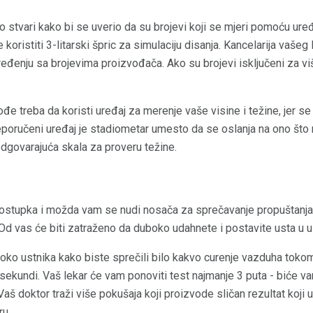
o stvari kako bi se uverio da su brojevi koji se mjeri pomoću uređ
koristiti 3-litarski špric za simulaciju disanja. Kancelarija vaše
eđenju sa brojevima proizvođača. Ako su brojevi isključeni za vi
ođe treba da koristi uređaj za merenje vaše visine i težine, jer se
eporučeni uređaj je stadiometar umesto da se oslanja na ono što m
 odgovarajuća skala za proveru težine.
ostupka i možda vam se nudi nosača za sprečavanje propuštanja 
 Od vas će biti zatraženo da duboko udahnete i postavite usta u us
 oko ustnika kako biste sprečili bilo kakvo curenje vazduha toko
 sekundi. Vaš lekar će vam ponoviti test najmanje 3 puta - biće 
š doktor traži više pokušaja koji proizvode sličan rezultat koji u
ru.