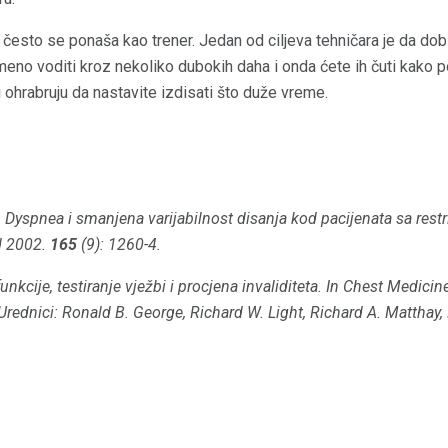
 često se ponaša kao trener. Jedan od ciljeva tehničara je da do
eno voditi kroz nekoliko dubokih daha i onda ćete ih čuti kako p
 ohrabruju da nastavite izdisati što duže vreme.
.
Dyspnea i smanjena varijabilnost disanja kod pacijenata sa rest
 2002.
165
(9): 1260-4.
unkcije, testiranje vježbi i procjena invaliditeta.
In
Chest Medicine
Urednici: Ronald B. George, Richard W. Light, Richard A. Matthay,