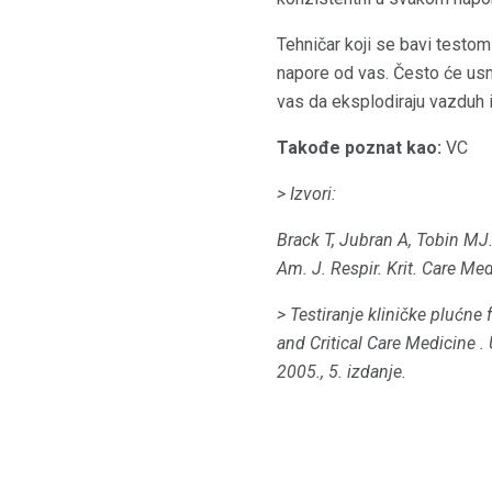
Tehničar koji se bavi testom
napore od vas. Često će usm
vas da eksplodiraju vazduh i
Takođe poznat kao:
VC
> Izvori:
Brack T, Jubran A, Tobin MJ
Am.
J. Respir.
Krit.
Care Med
> Testiranje kliničke plućne f
and Critical Care Medicine
.
2005., 5. izdanje.