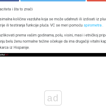
citeta i šta to znači
simalna količina vazduha koja se može udahnuti ili izdisati iz plu
ije ili testiranja funkcije pluća. VC se meri pomoću
spirometra
.
azlikovati prema vašim godinama, polu, visini, masi i etničkoj pri
ju belu ženu normalne težine očekuje da ima drugačiji vitalni ka
arca iz Hispanije.
ad