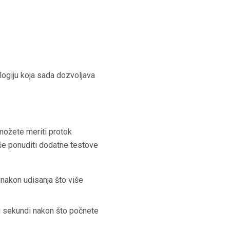
logiju koja sada dozvoljava
možete meriti protok
še ponuditi dodatne testove
nakon udisanja što više
 u sekundi nakon što počnete