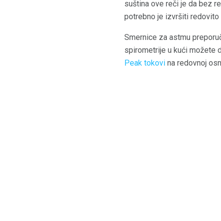
suština ove reči je da bez r
potrebno je izvršiti redovit
Smernice za astmu preporuču
spirometrije u kući možete d
Peak tokovi
na redovnoj osno