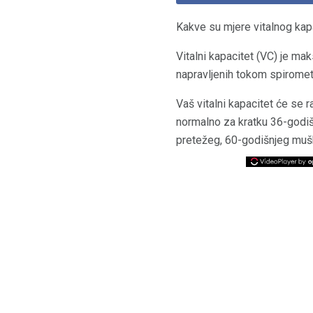
Kakve su mjere vitalnog kapa
Vitalni kapacitet (VC) je mak
napravljenih tokom spirometr
Vaš vitalni kapacitet će se r
normalno za kratku 36-godišn
pretežeg, 60-godišnjeg mušk