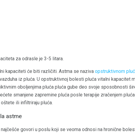
citeta za odrasle je 3-5 litara.
lni kapaciteti će biti različiti. Astma se naziva
opstruktivnom plu
vazduha iz pluća. U opstruktivnoj bolesti pluća vitalni kapacitet m
ktivnim oboljenjima pluća pluća gube deo svoje sposobnosti širenj
idećete smanjene zapremine pluća posle terapije zračenjem pluć
štete ili infiltriraju pluća.
rola astme
e najčešće govori u poslu koji se veoma odnosi na hronične boles