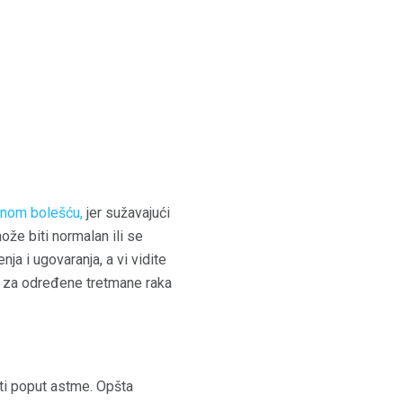
ćnom bolešću,
jer sužavajući
ože biti normalan ili se
a i ugovaranja, a vi vidite
a za određene tretmane raka
ti poput astme. Opšta