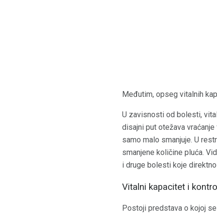
Međutim, opseg vitalnih kapa
U zavisnosti od bolesti, vita
disajni put otežava vraćanje 
samo malo smanjuje. U restri
smanjene količine pluća. V
i druge bolesti koje direktno o
Vitalni kapacitet i kont
Postoji predstava o kojoj s