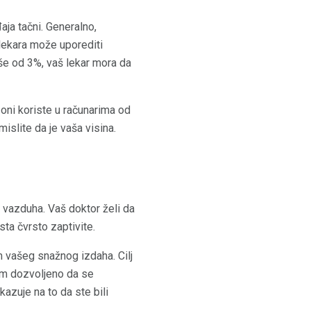
aja tačni. Generalno,
g lekara može uporediti
še od 3%, vaš lekar mora da
 oni koriste u računarima od
islite da je vaša visina.
vazduha. Vaš doktor želi da
ta čvrsto zaptivite.
m vašeg snažnog izdaha. Cilj
vam dozvoljeno da se
kazuje na to da ste bili