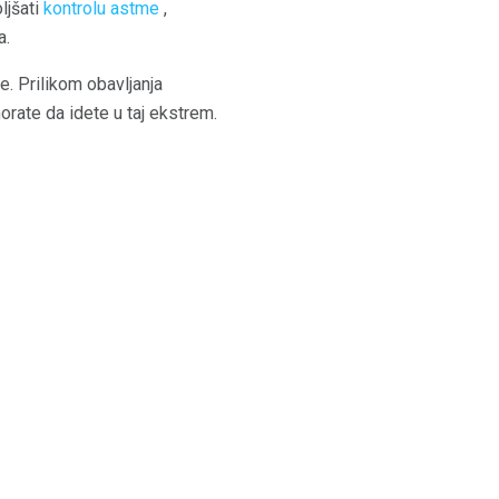
ljšati
kontrolu astme
,
a.
. Prilikom obavljanja
rate da idete u taj ekstrem.