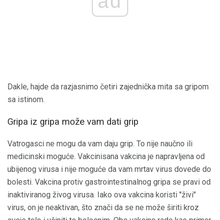
ad
Dakle, hajde da razjasnimo četiri zajednička mita sa gripom
sa istinom.
Gripa iz gripa može vam dati grip
Vatrogasci ne mogu da vam daju grip. To nije naučno ili
medicinski moguće. Vakcinisana vakcina je napravljena od
ubijenog virusa i nije moguće da vam mrtav virus dovede do
bolesti. Vakcina protiv gastrointestinalnog gripa se pravi od
inaktiviranog živog virusa. Iako ova vakcina koristi "živi"
virus, on je neaktivan, što znači da se ne može širiti kroz