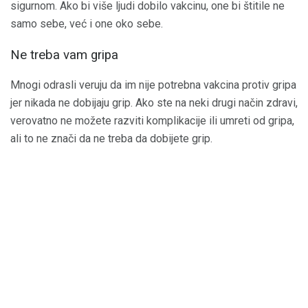
sigurnom. Ako bi više ljudi dobilo vakcinu, one bi štitile ne
samo sebe, već i one oko sebe.
Ne treba vam gripa
Mnogi odrasli veruju da im nije potrebna vakcina protiv gripa
jer nikada ne dobijaju grip. Ako ste na neki drugi način zdravi,
verovatno ne možete razviti komplikacije ili umreti od gripa,
ali to ne znači da ne treba da dobijete grip.