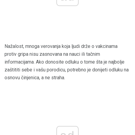
Nažalost, mnoga verovanja koja ljudi drže o vakcinama
protiv gripa nisu zasnovana na nauci ili tačnim
informacijama. Ako donosite odluku o tome šta je najbolje
zaštititi sebe i vašu porodicu, potrebno je donijeti odluku na
osnovu činjenica, a ne straha.