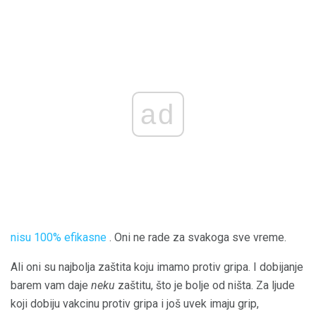
ad
nisu 100% efikasne
. Oni ne rade za svakoga sve vreme.
Ali oni su najbolja zaštita koju imamo protiv gripa. I dobijanje
barem vam daje
neku
zaštitu, što je bolje od ništa. Za ljude
koji dobiju vakcinu protiv gripa i još uvek imaju grip,