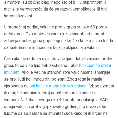
simptomi su obično blagi nego što bi bili u suprotnom, a
manje je verovatnoća da će se razviti komplikacije ili biti
hospitalizovani.
U prosečnoj godini, vakcine protiv gripa su oko 60 posto
delotvorne. Ovo može da varira u zavisnosti od starosti i
zdravlja osobe, gripa gripe koji se kruže i koliko su u skladu
sa sintetičnom influencom koja je uključena u vakcinu.
Čak i ako ne rade za sve, što više ljudi dobija vakcine protiv
gripa, to će više ljudi biti zaštićeno. Tako
funkcioniše stalni
imunitet
. Ako je većina stanovništva vakcinisana, smanjuje
se broj ljudi koji mogu biti bolesni. Zbog toga je manje
vjerovatno da
oni koji ne mogu biti vakcinisani
(zbog uzrasta
ili drugih kontraindikacija) uopšte stupe u kontakt sa
virusom. Nažalost, svega oko 40 posto populacije u SAD
dobija vakcinu protiv gripa svake godine, što otežava tim
ljudima da se oslone na imunitet čuda kako bi ih držali na