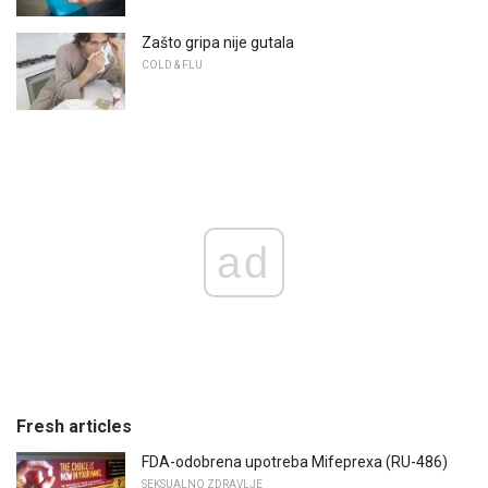
Zašto gripa nije gutala
COLD & FLU
ad
Fresh articles
FDA-odobrena upotreba Mifeprexa (RU-486)
SEKSUALNO ZDRAVLJE