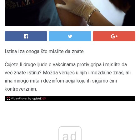
Istina iza onoga što mislite da znate
Čujete li druge ljude o vakcinama protiv gripa i mislite da
već znate istinu? Možda veruješ u njih i možda ne znaš, ali
ima mnogo mita i dezinformacija koje ih sigurno čini
kontroverznim.
ad