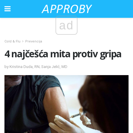
ad
Cold & Flu
Prevencija
4 najčešća mita protiv gripa
by Kristina Duda, RN; Sanja Jelić, MD