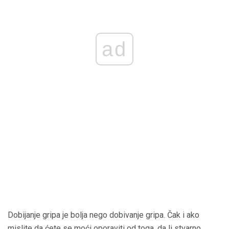
ad
Dobijanje gripa je bolja nego dobivanje gripa. Čak i ako
mislite da ćete se moći oporaviti od toga, da li stvarno