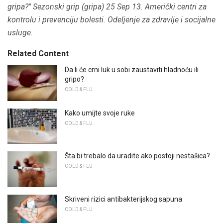
gripa?" Sezonski grip (gripa) 25 Sep 13. Američki centri za
kontrolu i prevenciju bolesti.
Odeljenje za zdravlje i socijalne
usluge.
Related Content
Da li će crni luk u sobi zaustaviti hladnoću ili
gripo?
COLD & FLU
Kako umijte svoje ruke
COLD & FLU
Šta bi trebalo da uradite ako postoji nestašica?
COLD & FLU
Skriveni rizici antibakterijskog sapuna
COLD & FLU