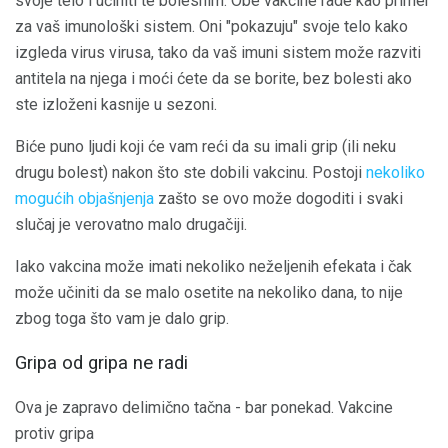
svoje telo i učiniti te bolesnim. Obe vakcine rade kao primer
za vaš imunološki sistem. Oni "pokazuju" svoje telo kako
izgleda virus virusa, tako da vaš imuni sistem može razviti
antitela na njega i moći ćete da se borite, bez bolesti ako
ste izloženi kasnije u sezoni.
Biće puno ljudi koji će vam reći da su imali grip (ili neku
drugu bolest) nakon što ste dobili vakcinu. Postoji
nekoliko
mogućih objašnjenja
zašto se ovo može dogoditi i svaki
slučaj je verovatno malo drugačiji.
Iako vakcina može imati nekoliko neželjenih efekata i čak
može učiniti da se malo osetite na nekoliko dana, to nije
zbog toga što vam je dalo grip.
Gripa od gripa ne radi
Ova je zapravo delimično tačna - bar ponekad. Vakcine
protiv gripa