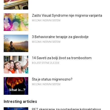
Zašto Visual Syndrome nije migrena varijanta
MOZAK I NERVNI SISTEM
3 Behavioralne terapije za glavobolje
MOZAK I NERVNI SISTEM
14 Saveti za bolji život sa trombocitom
BOLEST ŠTITNE ŽLEZDE
Šta je status migrenozno?
MOZAK I NERVNI SISTEM
Intresting articles
PET skeniranje za postavljanje kolorektalnog