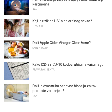
karcinoma
RAK
Koji je rizik od HIV-a od oralnog seksa?
HIV / AIDS
Da li Apple Cider Vinegar Clear Acne?
SKIN HEALTH
Kako ICD-9 i ICD-10 kodovi utiču na vašu negu
PRAVA PACIJENTA
Da li je dvostruka osnovna biopsija za rak
prostate zastarjela?
RAK