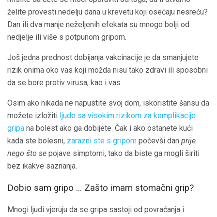
želite provesti nedelju dana u krevetu koji osećaju nesreću?
Dan ili dva manje neželjenih efekata su mnogo bolji od
nedjelje ili više s potpunom gripom.
Još jedna prednost dobijanja vakcinacije je da smanjujete
rizik onima oko vas koji možda nisu tako zdravi ili sposobni
da se bore protiv virusa, kao i vas.
Osim ako nikada ne napustite svoj dom, iskoristite šansu da
možete izložiti
ljude sa visokim rizikom za komplikacije
gripa
na bolest ako ga dobijete. Čak i ako ostanete kući
kada ste bolesni,
zarazni ste s gripom
počevši dan
prije
nego što se
pojave simptomi, tako da biste ga mogli širiti
bez ikakve saznanja.
Dobio sam gripo ... Zašto imam stomačni grip?
Mnogi ljudi vjeruju da se gripa sastoji od povraćanja i