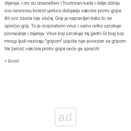
dijareje, i oni su iznenađeni i frustrirani kada i dalje dobiju
ovu nesrećnu bolest uprkos dobijanju vakcine protiv gripa.
Ali ovo zaista nije slučaj. Grip je napravljen kako bi se
sprečio grip. To je respiratorni virus i samo retko uzrokuje
povraćanje i dijareju. Virus koji uzrokuje taj gadni GI bug koji
mnogi ljudi nazivaju "gripom" uopšte nije povezan sa gripom.
Na žalost, vakcina protiv gripa neće ga sprečiti.
> Izvori:
ad