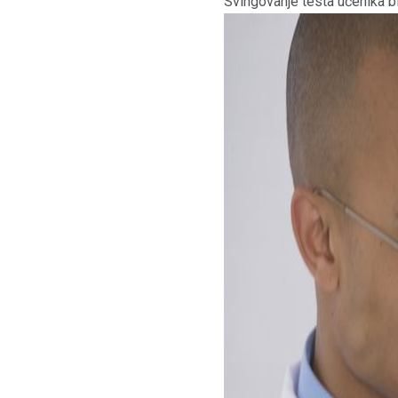
Svingovanje testa učenika b