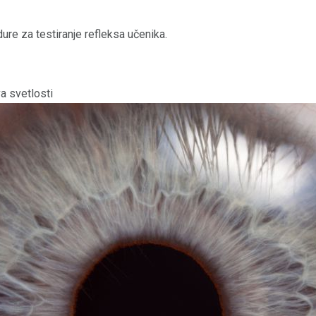
dure za testiranje refleksa učenika.
va svetlosti