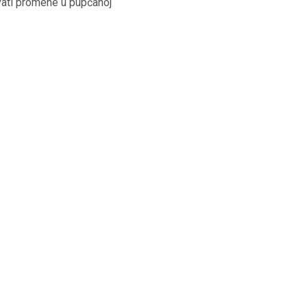
zvati promene u pupčanoj