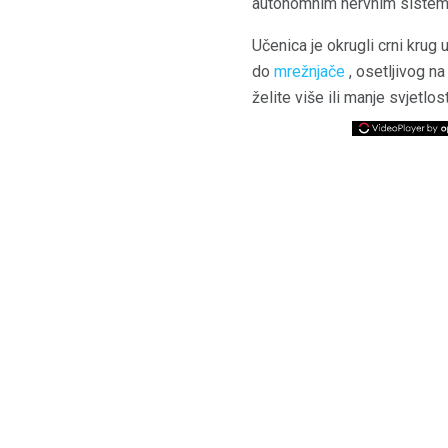
autonomnim nervnim sistemo
Učenica je okrugli crni krug 
do
mrežnjače
, osetljivog na
želite više ili manje svjetlos