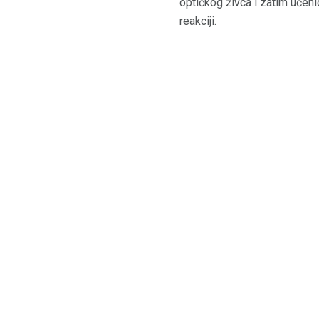
optičkog živca i zatim učeni
reakciji.