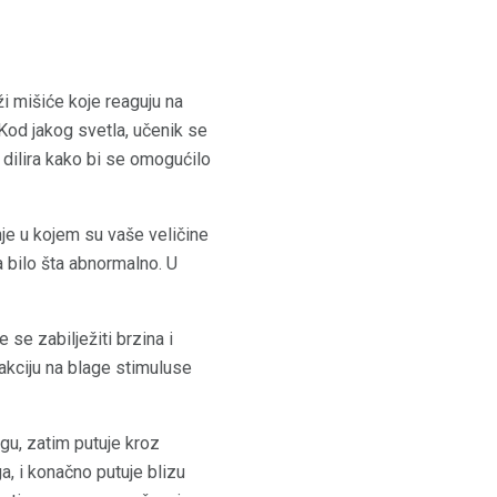
ži mišiće koje reaguju na
 Kod jakog svetla, učenik se
 dilira kako bi se omogućilo
anje u kojem su vaše veličine
 bilo šta abnormalno. U
se zabilježiti brzina i
akciju na blage stimuluse
gu, zatim putuje kroz
a, i konačno putuje blizu