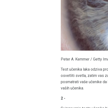
Peter A. Kemmer / Getty I
Test učenika laka odziva pro
osvetliti svetla, zatim vas z
posmatrati vaše učenike da bi
vaših učenika.
2 -