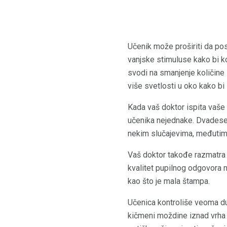
Učenik može proširiti da post
vanjske stimuluse kako bi ko
svodi na smanjenje količine 
više svetlosti u oko kako bi
Kada vaš doktor ispita vaše u
učenika nejednake. Dvadeset 
nekim slučajevima, međutim,
Vaš doktor takođe razmatra v
kvalitet pupilnog odgovora 
kao što je mala štampa.
Učenica kontroliše veoma dug
kičmeni moždine iznad vrha p