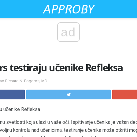
ad
s testiraju učenike Refleksa
rao Richard N. Fogoros, MD
ju učenike Refleksa
inu svetlosti koja ulazi u vaše oči. Ispitivanje učenika je važan d
voljnu kontrolu nad učenicima, testiranje učenika može otkriti 