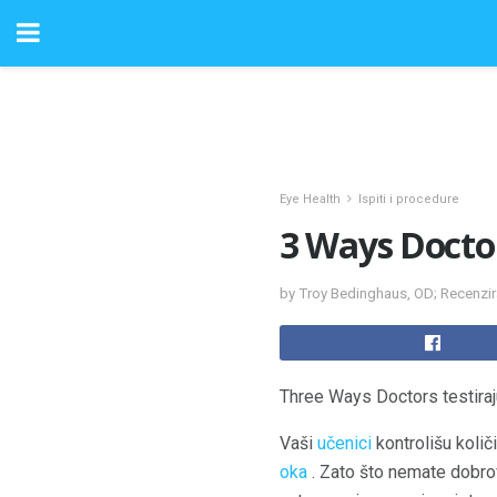
Eye Health
Ispiti i procedure
3 Ways Doctor
by Troy Bedinghaus, OD; Recenzi
Three Ways Doctors testira
Vaši
učenici
kontrolišu količ
oka
. Zato što nemate dobro