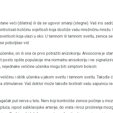
ane veći (dilatira) ili da se ugovor smanji (stegne). Vaš iris sadr
ntrolisali količinu svjetlosti koja dostiže vašu mrežničnu mrežu.
svetlosti koja ulazi u oko. U tamnom ili tamnom svetlu, zenica se
 se poboljšao vid.
čenike, on ili ona će prvo potražiti anizokoriju. Anisocoria je st
posto opšte populacije ima normalnu anisokoriju i ne signalizira
 nejednake veličine učenika mogu biti simptom bolesti.
eličinu i oblik učenika u jakom svetlu i tamnom svetlu. Takođe će 
na stimulanse. Vaš doktor može takođe testirati vašu sapunicu re
ačak put nerva u telu. Nerv koji kontroliše zenice počinje u moz
luća, ispod subklavijske arterije, do vrata i kroz proširenja mozg