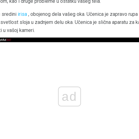
m, kao i druge probleme u ostatku vašeg tela.
u sredini
irisa
, obojenog dela vašeg oka. Učenica je zapravo rupa 
 svetlost sloja u zadnjem delu oka. Učenica je slična aparatu za 
ti u vašoj kameri.
ad