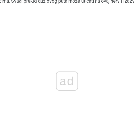
cima. Svaki prekid duž ovog puta može uticati na ovaj nerv i iza
ad