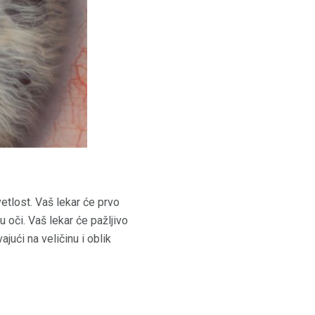
etlost. Vaš lekar će prvo
u oči. Vaš lekar će pažljivo
jući na veličinu i oblik