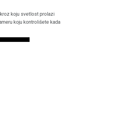
kroz koju svetlost prolazi
kameru koju kontrolišete kada