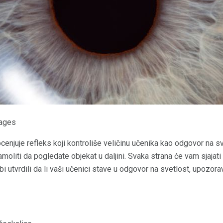
mages
cenjuje refleks koji kontroliše veličinu učenika kao odgovor na sv
amoliti da pogledate objekat u daljini. Svaka strana će vam sjajati 
 utvrdili da li vaši učenici stave u odgovor na svetlost, upozorava