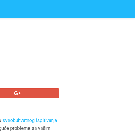
eo
sveobuhvatnog ispitivanja
moguće probleme sa vašim