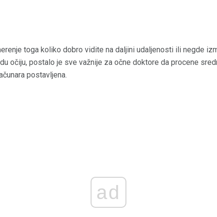
erenje toga koliko dobro vidite na daljini udaljenosti ili negde iz
du očiju, postalo je sve važnije za očne doktore da procene srednj
računara postavljena.
ad