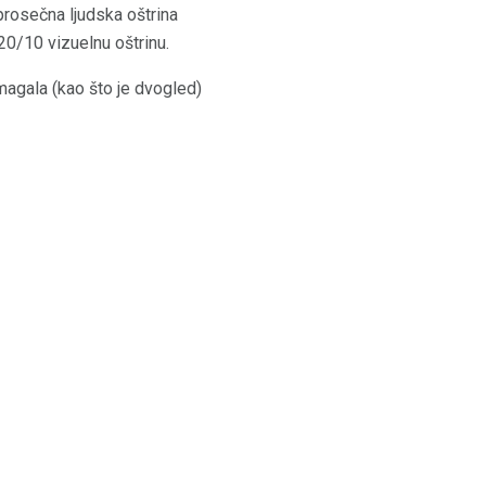
prosečna ljudska oštrina
20/10 vizuelnu oštrinu.
magala (kao što je dvogled)