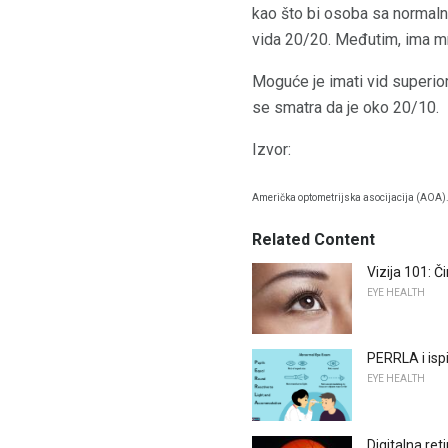
kao što bi osoba sa normalni
vida 20/20. Međutim, ima mno
Moguće je imati vid superio
se smatra da je oko 20/10.
Izvor:
Američka optometrijska asocijacija (AOA)
Related Content
Vizija 101: Č
EYE HEALTH
PERRLA i isp
EYE HEALTH
Digitalna ret