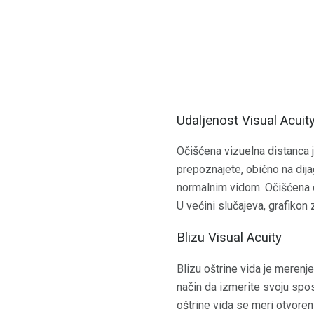
Udaljenost Visual Acuit
Očišćena vizuelna distanca j
prepoznajete, obično na dij
normalnim vidom. Očišćena o
U većini slučajeva, grafikon
Blizu Visual Acuity
Blizu oštrine vida je merenj
način da izmerite svoju sposo
oštrine vida se meri otvoren