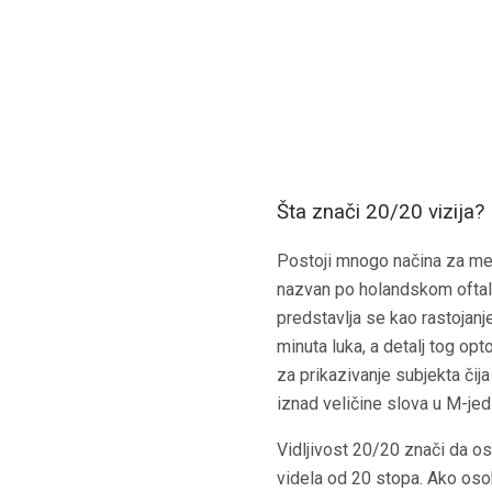
Šta znači 20/20 vizija?
Postoji mnogo načina za mere
nazvan po holandskom oftalmo
predstavlja se kao rastojanje
minuta luka, a detalj tog opto
za prikazivanje subjekta čija
iznad veličine slova u M-jed
Vidljivost 20/20 znači da o
videla od 20 stopa. Ako osob