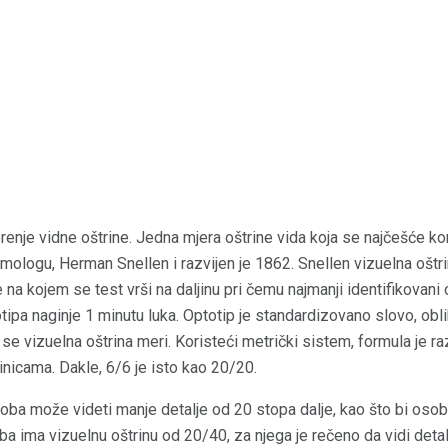
nje vidne oštrine. Jedna mjera oštrine vida koja se najčešće koris
logu, Herman Snellen i razvijen je 1862. Snellen vizuelna oštrin
 na kojem se test vrši na daljinu pri čemu najmanji identifikovani
tipa naginje 1 minutu luka. Optotip je standardizovano slovo, oblik, 
 se vizuelna oštrina meri. Koristeći metrički sistem, formula je r
inicama. Dakle, 6/6 je isto kao 20/20.
soba može videti manje detalje od 20 stopa dalje, kao što bi os
a ima vizuelnu oštrinu od 20/40, za njega je rečeno da vidi detal