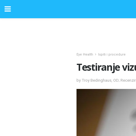
Eye Health
Ispiti i procedure
Testiranje vi
by Troy Bedinghaus, OD; Recenzi