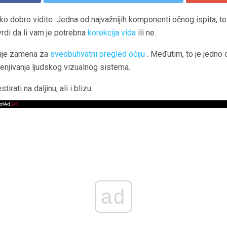
iko dobro vidite. Jedna od najvažnijih komponenti očnog ispita, t
rdi da li vam je potrebna
korekcija vida
ili ne.
 nije zamena za
sveobuhvatni pregled očiju
. Međutim, to je jedno o
jenjivanja ljudskog vizualnog sistema.
rati na daljinu, ali i blizu.
ad