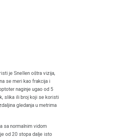
ti je Snellen oštra vizija,
a se meri kao frakcija i
 optoter naginje ugao od 5
slika ili broj koji se koristi
azdaljina gledanja u metrima
oba sa normalnim vidom
je od 20 stopa dalje isto