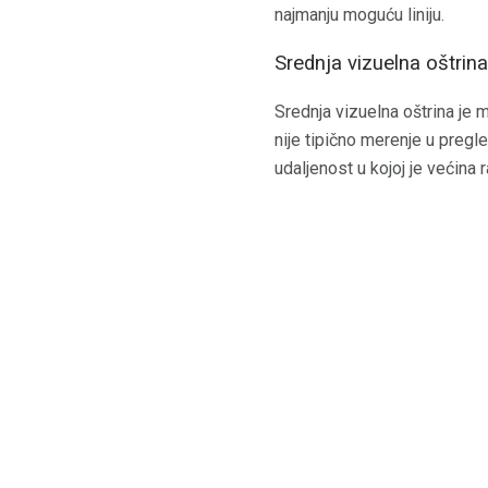
najmanju moguću liniju.
Srednja vizuelna oštrina
Srednja vizuelna oštrina je m
nije tipično merenje u pregle
udaljenost u kojoj je većina 