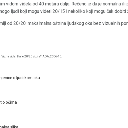
m vidom videla od 40 metara dalje. Rečeno je da je normalna ili 
go ljudi koji mogu videti 20/15 i nekoliko koji mogu čak dobiti 
rniji od 20/20: maksimalna oštrina ljudskog oka bez vizuelnih po
.
Vizija vida: Šta je 20/20 vizija?
AOA, 2006-10.
injenice o ljudskom oku
it o očima
inalna slika