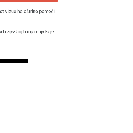
est vizuelne oštrine pomoći
d najvažnijih mjerenja koje