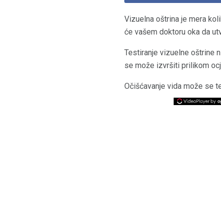
Vizuelna oštrina je mera kol
će vašem doktoru oka da utv
Testiranje vizuelne oštrine
se može izvršiti prilikom oc
Očišćavanje vida može se testi