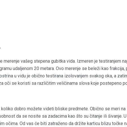
y
e merenje vašeg stepena gubitka vida. Izmeren je testiranjem naj
agramu udaljenom 20 metara. Ovo merenje se beleži kao frakcija,
strina u vidu je obično testirana izolovanjem svakog oka, a zat
 za oči se koristi sa različitim veličinama slova koje postepeno p
e koliko dobro možete videti bliske predmete. Obično se meri na 
bnost da se nosite sa zadacima kao što su čitanje ili šivanje. U v
im očima. Od vas će biti zatraženo da držite karticu blizu točke na