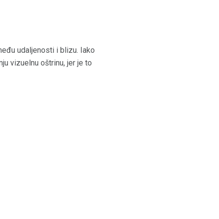
među udaljenosti i blizu. Iako
u vizuelnu oštrinu, jer je to