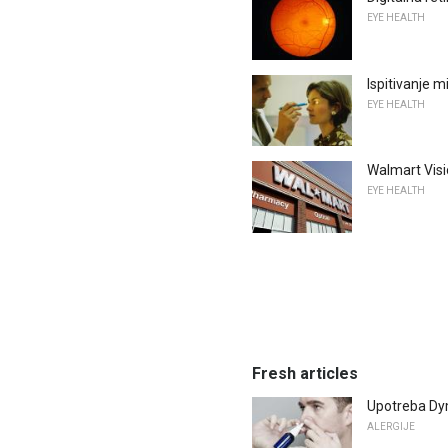
EYE HEALTH
Ispitivanje m
EYE HEALTH
Walmart Visi
EYE HEALTH
Fresh articles
Upotreba Dym
ALERGIJE