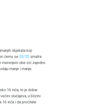
manjih objekata koji
 pri čemu se
20/20
smatra
im merenjem obe oči zajedno.
ostaju manje i manje.
oko 16 inča, to je dobar
ećini slučajeva, u blizini
 16 inča i da pročitate