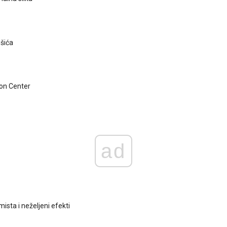
išića
on Center
ad
ista i neželjeni efekti