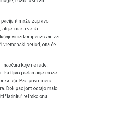
mogle, i dalje osećali
a pacijent može zapravo
ali je imao i veliku
im slučajevima kompenzovan za
ži vremenski period, ona će
i naočara koje ne rade.
i. Pažljivo prelamanje može
api za oči. Pad privremeno
ra. Dok pacijent ostaje malo
 "istinitu" refrakcionu