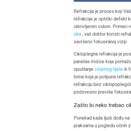
Refrakcija je proces koji Va
refrakcije je optički defekt 
iskrivljenim vidom. Primeri 
oka
, vaš doktor koristi refr
savršeno fokusiranoj viziji
Cikloplegna refrakcija je po
parališe mišiće koje pomažu
opuštanje
ciliarnog tijela
ili 
tome koja je potpuna refrakc
refrakciju bez ciklopoplegičn
podsvesno previše fokusiran.
Zašto bi neko trebao ci
Ponekad kada ljudi dođu na i
praksama u pogledu očnih zub