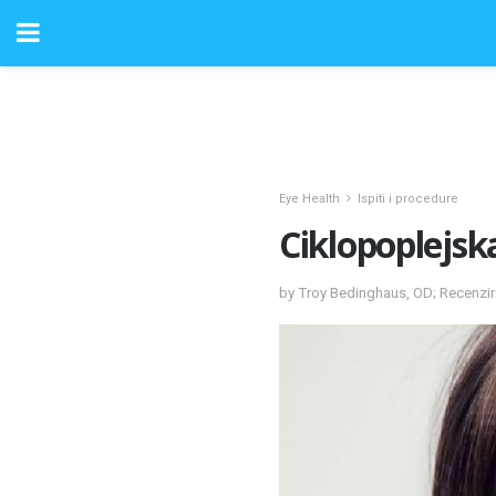
Eye Health
Ispiti i procedure
Ciklopoplejsk
by Troy Bedinghaus, OD; Recenzi