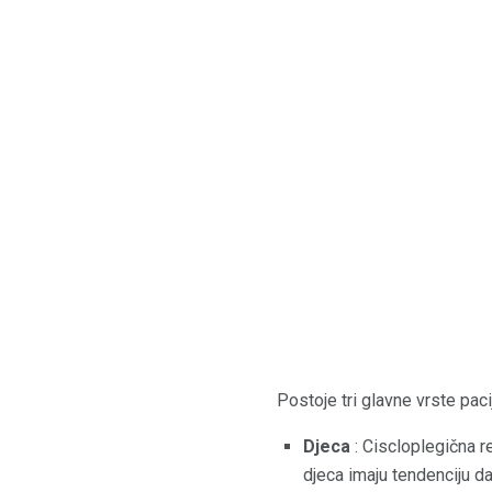
Postoje tri glavne vrste paci
Djeca
: Ciscloplegična r
djeca imaju tendenciju d