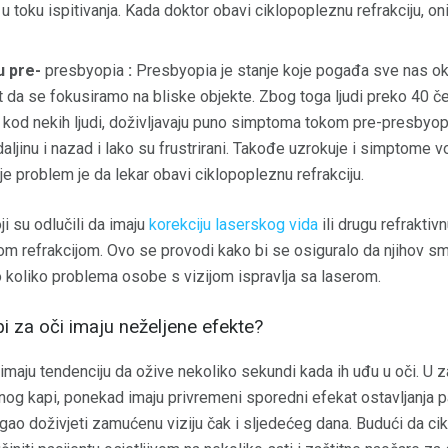
 u toku ispitivanja. Kada doktor obavi ciklopopleznu refrakciju, oni
u pre-
presbyopia
:
Presbyopia je stanje koje pogađa sve nas o
a se fokusiramo na bliske objekte. Zbog toga ljudi preko 40 čes
m, kod nekih ljudi, doživljavaju puno simptoma tokom pre-presby
daljinu i nazad i lako su frustrirani. Takođe uzrokuje i simptome
uje problem je da lekar obavi ciklopopleznu refrakciju.
ji su odlučili da imaju
korekciju laserskog vida
ili drugu refraktiv
m refrakcijom. Ovo se provodi kako bi se osiguralo da njihov smj
o koliko problema osobe s vizijom ispravlja sa laserom.
pi za oči imaju neželjene efekte?
imaju tendenciju da ožive nekoliko sekundi kada ih uđu u oči. U z
nog kapi, ponekad imaju privremeni sporedni efekat ostavljanja
ogao doživjeti zamućenu viziju čak i sljedećeg dana. Budući da ci