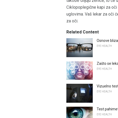
takođe diljuju zenice, to će 
Ciklopoplegične kapi za oči
uglovima. Vaš lekar za oči ć
za oči.
Related Content
Osnove bliza
EYE HEALTH
Zašto se lek
EYE HEALTH
Vizuelno test
EYE HEALTH
Test pahimet
EYE HEALTH