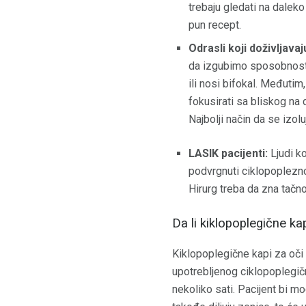
trebaju gledati na daleko
pun recept.
Odrasli koji doživljavaj
da izgubimo sposobnost d
ili nosi bifokal. Međuti
fokusirati sa bliskog na 
Najbolji način da se izol
LASIK pacijenti:
Ljudi ko
podvrgnuti ciklopoplezno
Hirurg treba da zna tačn
Da li kiklopoplegične ka
Kiklopoplegične kapi za oči 
upotrebljenog ciklopoplegič
nekoliko sati. Pacijent bi m