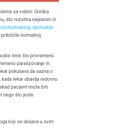
oblema sa vidom. Greška
, što rezultira nejasnim ili
sveobuhvatnog ispitivanja
približile normalnoj,
 osobe time što privremeno
remeno paralizovanje ili
 lekar pokušava da sazna o
, kada lekar obavlja redovnu
nekad pacijent može biti
t nego što jeste.
voga koji se dešava u svim