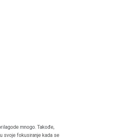
 prilagode mnogo. Takođe,
šu svoje fokusiranje kada se