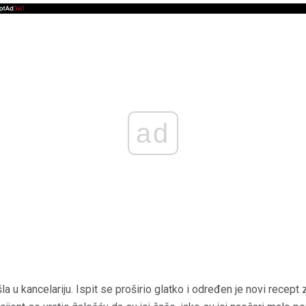
ad
a u kancelariju. Ispit se proširio glatko i određen je novi recept