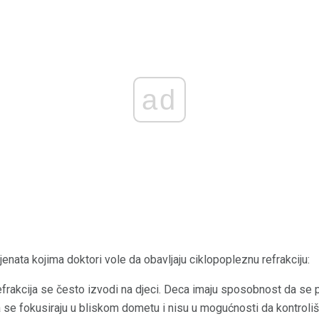
ad
jenata kojima doktori vole da obavljaju ciklopopleznu refrakciju:
efrakcija se često izvodi na djeci. Deca imaju sposobnost da se
a se fokusiraju u bliskom dometu i nisu u mogućnosti da kontroli