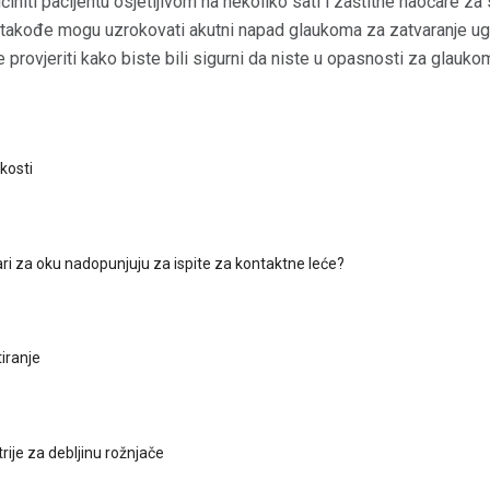
učiniti pacijentu osjetljivom na nekoliko sati i zaštitne naočare za 
 takođe mogu uzrokovati akutni napad glaukoma za zatvaranje ugl
e provjeriti kako biste bili sigurni da niste u opasnosti za glauk
kosti
ari za oku nadopunjuju za ispite za kontaktne leće?
iranje
rije za debljinu rožnjače