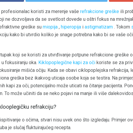
š profesionalac koristi za merenje vaše
refrakcione greške
ili pr
koji ne dozvoljava da se svetlost dovede u oštri fokus na mrežnjaku
refraktivne greške su
miopija
,
hiperopija
i
astigmatizam
. Tokom
akciju kako bi utvrdio koliko je snage potrebna kako bi se vaše oči 
stupak koji se koristi za utvrđivanje potpune refrakcione greške
 u fokusiranju oka.
Kiklopoplegične kapi za oči
koriste se za priv
fokusiranje mišića očiju. Kada se obavi ciklopoplejska refrakcija,
iona greška bez ikakvog uticaja osobe koja se testira. Na primjer
ih kapi za oči, potencijalno može uticati na čitanje pacijenta. Po
 To može učiniti da se neko pojavi na manje ili više dalekovidos
klooplegičku refrakciju?
spitivanje o očima, stvari nisu uvek ono što izgledaju. Primjer o
a je slučaj fluktuirajućeg recepta.