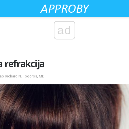
ad
a refrakcija
rao Richard N. Fogoros, MD