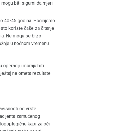
 mogu biti sigurni da mjeri
ko 40-45 godina. Počinjemo
to koriste čaše za čitanje
opia. Ne mogu se brzo
 vožnje u noćnom vremenu.
nu operaciju moraju biti
eštaj ne ometa rezultate.
avisnosti od vrste
 pacijenta zamućenog
klopoplegične kapi za oči