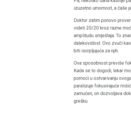
Pa, nekoliko dana kasnije pac
izuzetno umornost, a čaše j
Doktor zatim ponovo proverav
videti 20/20 kroz razne moći 
amplitudu smještaja. To znač
dalekovidost. Ovo zvuči kao 
biti iscrpljujuća za njih.
Ova sposobnost previše foku
Kada se to dogodi, lekar mo
pomoći u ostvarivanju ovoga.
paralizuje fokusirajuće miši
zamućen, on dozvoljava dokt
grešku.