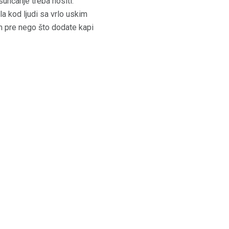
sunčanje treba nositi.
a kod ljudi sa vrlo uskim
om pre nego što dodate kapi