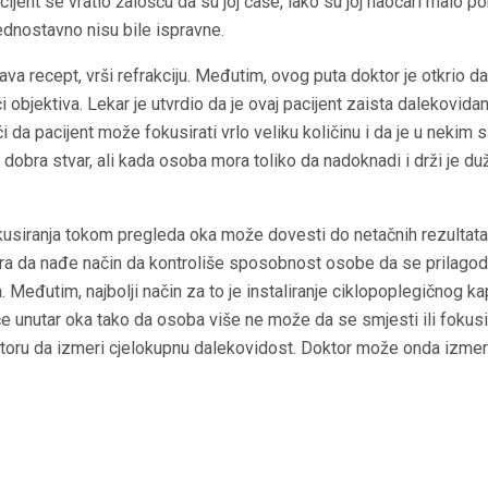
ijent se vratio žalošću da su joj čaše, iako su joj naočari malo po
ednostavno nisu bile ispravne.
a recept, vrši refrakciju. Međutim, ovog puta doktor je otkrio d
objektiva. Lekar je utvrdio da je ovaj pacijent zaista dalekovidan, 
i da pacijent može fokusirati vrlo veliku količinu i da je u nek
dobra stvar, ali kada osoba mora toliko da nadoknadi i drži je du
siranja tokom pregleda oka može dovesti do netačnih rezultata 
ra da nađe način da kontroliše sposobnost osobe da se prilagod
 Međutim, najbolji način za to je instaliranje ciklopoplegičnog k
će unutar oka tako da osoba više ne može da se smjesti ili fokusi
oru da izmeri cjelokupnu dalekovidost. Doktor može onda izmeriti