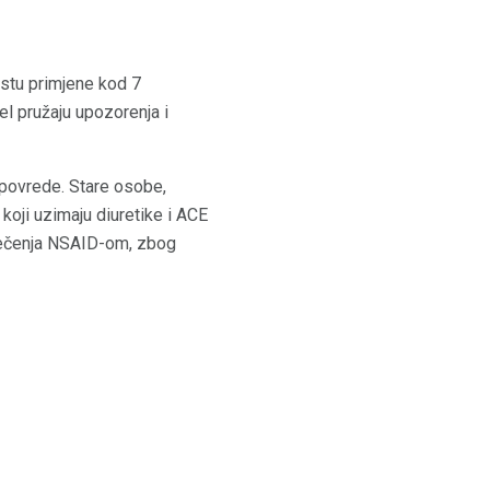
mestu primjene kod 7
el pružaju upozorenja i
povrede. Stare osobe,
koji uzimaju diuretike i ACE
d lečenja NSAID-om, zbog