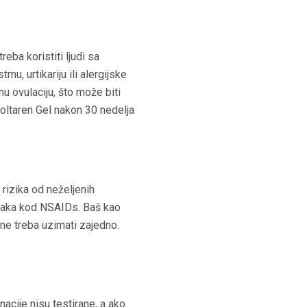
ba koristiti ljudi sa
mu, urtikariju ili alergijske
u ovulaciju, što može biti
 Voltaren Gel nakon 30 nedelja
rizika od neželjenih
ojaka kod NSAIDs. Baš kao
ne treba uzimati zajedno.
acije nisu testirane, a ako