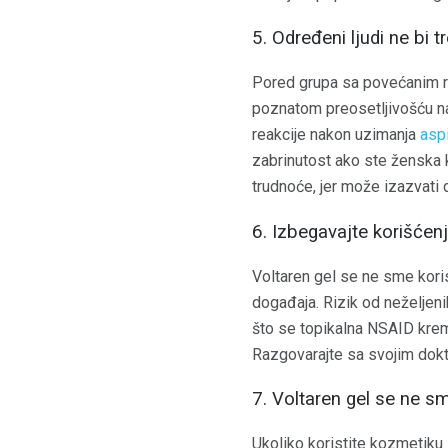
5. Određeni ljudi ne bi t
Pored grupa sa povećanim riz
poznatom preosetljivošću na di
reakcije nakon uzimanja
aspi
zabrinutost ako ste ženska ko
trudnoće, jer može izazvati 
6. Izbegavajte korišće
Voltaren gel se ne sme kori
događaja. Rizik od neželje
što se topikalna NSAID krema
Razgovarajte sa svojim dokt
7. Voltaren gel se ne s
Ukoliko koristite kozmetiku 