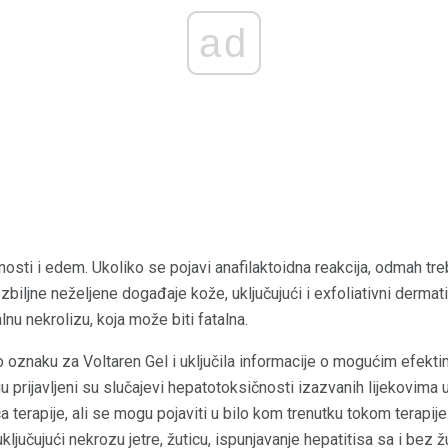
ad
osti i edem. Ukoliko se pojavi anafilaktoidna reakcija, odmah tre
biljne neželjene događaje kože, uključujući i exfoliativni derma
nu nekrolizu, koja može biti fatalna.
 oznaku za Voltaren Gel i uključila informacije o mogućim efekti
u prijavljeni su slučajevi hepatotoksičnosti izazvanih lijekovim
terapije, ali se mogu pojaviti u bilo kom trenutku tokom terapije
uključujući nekrozu jetre, žuticu, ispunjavanje hepatitisa sa i bez ž