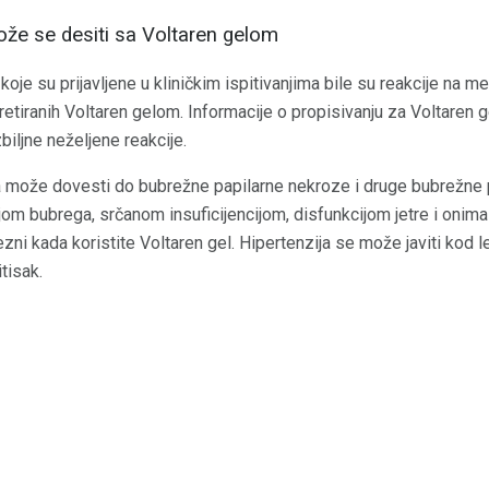
ože se desiti sa Voltaren gelom
koje su prijavljene u kliničkim ispitivanjima bile su reakcije na 
retiranih Voltaren gelom. Informacije o propisivanju za Voltaren g
iljne neželjene reakcije.
 može dovesti do bubrežne papilarne nekroze i druge bubrežne 
m bubrega, srčanom insuficijencijom, disfunkcijom jetre i onima 
ezni kada koristite Voltaren gel. Hipertenzija se može javiti ko
itisak.