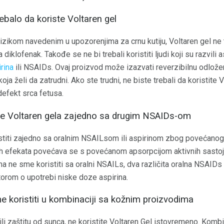
rebalo da koriste Voltaren gel
ikom navedenim u upozorenjima za crnu kutiju, Voltaren gel ne tre
klofenak. Takođe se ne bi trebali koristiti ljudi koji su razvili ast
rina
ili NSAIDs. Ovaj proizvod može izazvati reverzibilnu odložen
ja želi da zatrudni. Ako ste trudni, ne biste trebali da koristite
defekt srca fetusa.
nje Voltaren gela zajedno sa drugim NSAIDs-om
stiti zajedno sa oralnim NSAILsom ili aspirinom zbog povećanog 
nih efekata povećava se s povećanom apsorpcijom aktivnih sast
 ne sme koristiti sa oralni NSAILs, dva različita oralna NSAIDs 
orom o upotrebi niske doze aspirina.
me koristiti u kombinaciji sa kožnim proizvodima
ili zaštitu od sunca, ne koristite Voltaren Gel istovremeno. Kombin