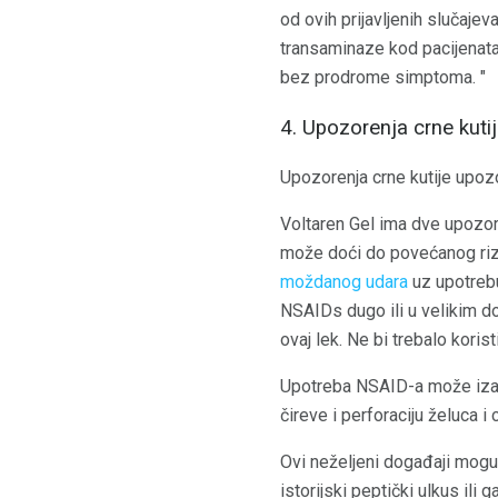
od ovih prijavljenih slučajeva
transaminaze kod pacijenata 
bez prodrome simptoma. "
4. Upozorenja crne kuti
Upozorenja crne kutije upozo
Voltaren Gel ima dve upozore
može doći do povećanog rizik
moždanog udara
uz upotrebu
NSAIDs dugo ili u velikim d
ovaj lek. Ne bi trebalo koris
Upotreba NSAID-a može izazv
čireve i perforaciju želuca i 
Ovi neželjeni događaji mogu s
istorijski peptički ulkus ili 