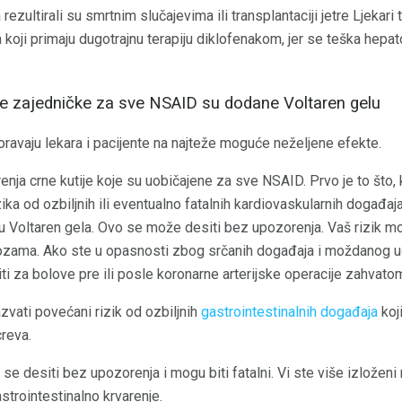
 rezultirali su smrtnim slučajevima ili transplantaciji jetre Ljekari
koji primaju dugotrajnu terapiju diklofenakom, jer se teška hepa
je zajedničke za sve NSAID su dodane Voltaren gelu
ravaju lekara i pacijente na najteže moguće neželjene efekte.
nja crne kutije koje su uobičajene za sve NSAID. Prvo je to što,
a od ozbiljnih ili eventualno fatalnih kardiovaskularnih događaj
 Voltaren gela. Ovo se može desiti bez upozorenja. Vaš rizik mo
ozama. Ako ste u opasnosti zbog srčanih događaja i moždanog uda
titi za bolove pre ili posle koronarne arterijske operacije zahvato
ati povećani rizik od ozbiljnih
gastrointestinalnih događaja
koj
creva.
e desiti bez upozorenja i mogu biti fatalni. Vi ste više izloženi ri
gastrointestinalno krvarenje.