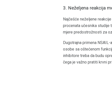
3. Neželjena reakcija m
Najčešće neželjene reakcije 
procenata učesnika studije t
mjere predostrožnosti za ozb
Dugotrajna primena NSAIL-a
osobe sa oštećenom funkcijo
inhibitore treba da budu opr
čega je važno pratiti krvni pr