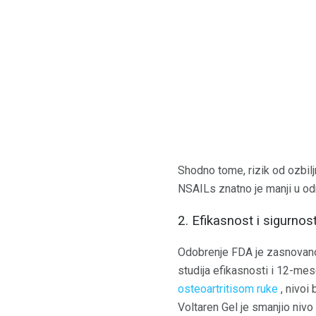
Shodno tome, rizik od ozbilj
NSAILs znatno je manji u odn
2. Efikasnost i sigurno
Odobrenje FDA je zasnovano 
studija efikasnosti i 12-mese
osteoartritisom ruke
, nivoi
Voltaren Gel je smanjio nivo