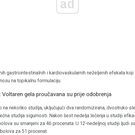
ad
nih gastrointestinalnih i kardiovaskularnih neželjenih efekata koji
osu na topikalnu formulaciju.
st Voltaren gela proučavana su prije odobrenja
na nekoliko studija, uključujući dva randomizirana, dvostruko sl
čna studija sigurnosti. Nakon šest nedelja lečenja u studiji efika
 bolova su smanjeni za 46 procenata. U 12-nedeljnoj studiji ljudi s
 bolova za 51 procenat.