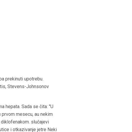
ba prekinuti upotrebu.
titis, Stevens-Johnsonov
ma hepata. Sada se čita: "U
a u prvom mesecu, au nekim
 diklofenakom. slučajevi
utice i otkazivanje jetre Neki