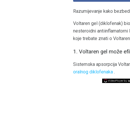
Razumijevanje kako bezbedno
Voltaren gel (diklofenak) bio
nesteroidni antiinflamatorni
koje trebate znati o Voltare
1. Voltaren gel može ef
Sistemska apsorpcija Voltare
oralnog diklofenaka
.