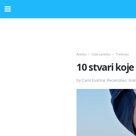
Artritis
Osteoartritis
Tretman
10 stvari koje
by Carol Eustice; Recenzirao: Gr