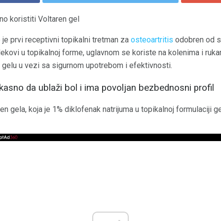
 koristiti Voltaren gel
 je prvi receptivni topikalni tretman za
osteoartritis
odobren od st
 lekovi u topikalnoj forme, uglavnom se koriste na kolenima i ruk
n gelu u vezi sa sigurnom upotrebom i efektivnosti.
ikasno da ublaži bol i ima povoljan bezbednosni profil
n gela, koja je 1% diklofenak natrijuma u topikalnoj formulaciji g