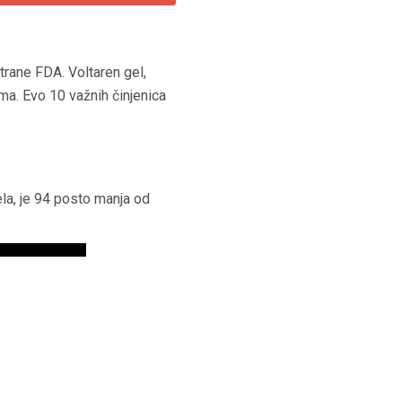
rane FDA. Voltaren gel,
ama. Evo 10 važnih činjenica
ela, je 94 posto manja od