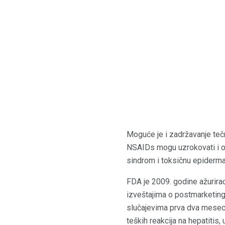
Moguće je i zadržavanje tečn
NSAIDs mogu uzrokovati i oz
sindrom i toksičnu epidermal
FDA je 2009. godine ažurirao
izveštajima o postmarketing
slučajevima prva dva meseca 
teških reakcija na hepatitis, 