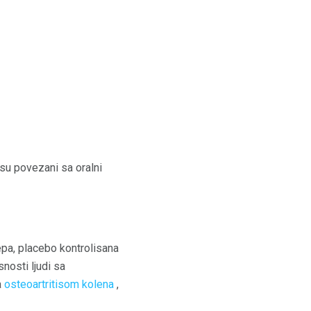
 su povezani sa oralni
epa, placebo kontrolisana
snosti ljudi sa
a
osteoartritisom kolena
,