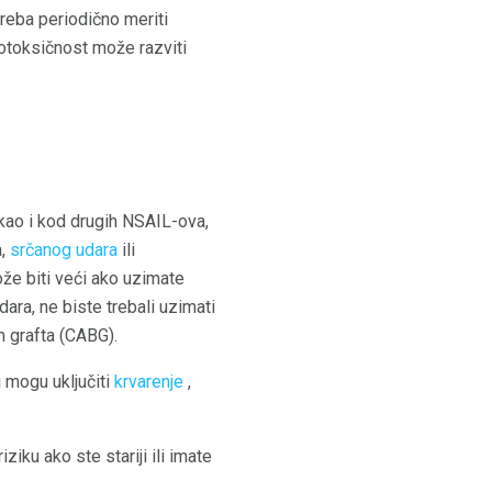
 treba periodično meriti
totoksičnost može razviti
 kao i kod drugih NSAIL-ova,
a,
srčanog udara
ili
že biti veći ako uzimate
ra, ne biste trebali uzimati
m grafta (CABG).
i mogu uključiti
krvarenje
,
ziku ako ste stariji ili imate