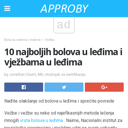
ad
Bola na vratima i vratima
Vežba
10 najboljih bolova u leđima i
vježbama u leđima
by Jonathan Cluett, MD, stručnjak za sertifikaciju
Nađite olakšanje od bolova u leđima i sprečite povrede
Vežbe i vežbe su neke od najefikasnijih metoda lečenja
mnogih
vrsta bolova u leđima
. Naime, Nacionalni institut za
neurološke poremećaje i moždani udar na svom vebsajtu