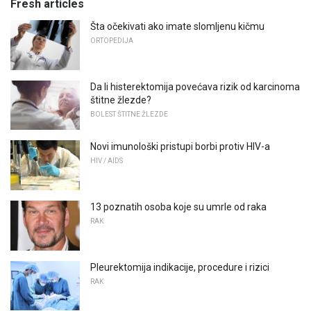
Fresh articles
Šta očekivati ​​ako imate slomljenu kičmu
ORTOPEDIJA
Da li histerektomija povećava rizik od karcinoma
štitne žlezde?
BOLEST ŠTITNE ŽLEZDE
Novi imunološki pristupi borbi protiv HIV-a
HIV / AIDS
13 poznatih osoba koje su umrle od raka
RAK
Pleurektomija indikacije, procedure i rizici
RAK