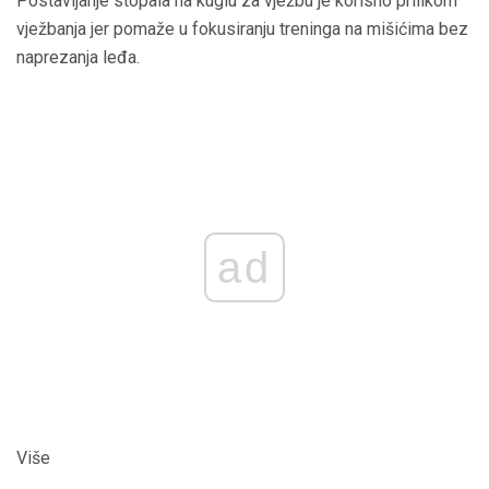
Postavljanje stopala na kuglu za vježbu je korisno prilikom
vježbanja jer pomaže u fokusiranju treninga na mišićima bez
naprezanja leđa.
ad
Više