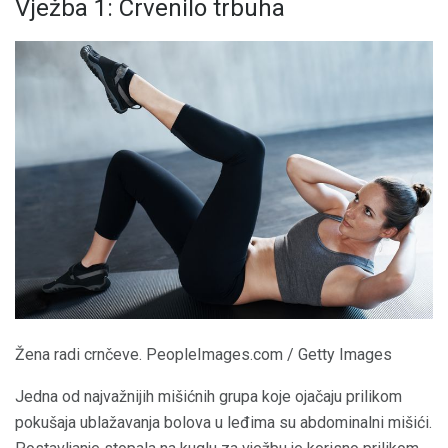
Vježba 1: Crvenilo trbuha
Žena radi crnčeve. PeopleImages.com / Getty Images
Jedna od najvažnijih mišićnih grupa koje ojačaju prilikom
pokušaja ublažavanja bolova u leđima su abdominalni mišići.