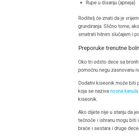
Rupe u disanju (apneja)
Roditelj će znati da je vrij
grundiranja. Slično tome, ako
smatrati hitnim slučajem i p
Preporuke trenutne bol
Oko tri odsto dece sa bronhio
pomoćnu negu zasnovanu na 
Dodatni kiseonik može biti p
koja se naziva
nosna kanula
kiseonik.
Ako dijete nije u stanju da je
tečnoće i ishranu mogu biti i
braće i sestara i druge dece