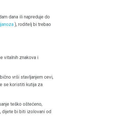
edam dana ili napreduje do
ijanoza
), roditelj bi trebao
e vitalnih znakova i
ično vrši stavljanjem cevi,
se koristiti kutija za
disanje teško oštećeno,
dijete bi biti izolovani od