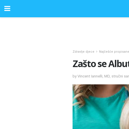
Zdravlje djece
Najčešće propisan
Zašto se Albut
by Vincent Iannelli, MD, stručni sa