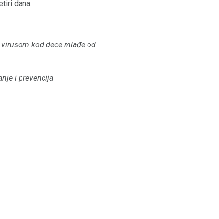
tiri dana.
im virusom kod dece mlađe od
anje i prevencija