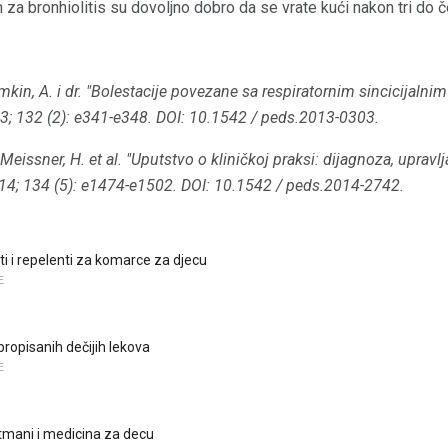
 za bronhiolitis su dovoljno dobro da se vrate kući nakon tri do če
kin, A. i dr.
"Bolestacije povezane sa respiratornim sincicijaln
3; 132 (2): e341-e348.
DOI: 10.1542 / peds.2013-0303.
Meissner, H. et al.
"Uputstvo o kliničkoj praksi: dijagnoza, upravlj
14;
134 (5): e1474-e1502.
DOI: 10.1542 / peds.2014-2742.
kti i repelenti za komarce za djecu
E
propisanih dečijih lekova
E
etmani i medicina za decu