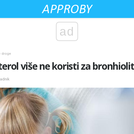
ad
e droge
erol više ne koristi za bronhiolit
radnik