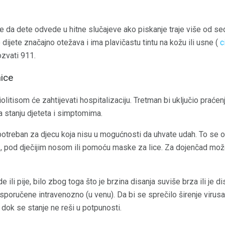
eme da dete odvede u hitne slučajeve ako piskanje traje više od s
 dijete značajno otežava i ima plavičastu tintu na kožu ili usne (
c
ozvati 911.
nice
litisom će zahtijevati hospitalizaciju. Tretman bi uključio praćenj
stanju djeteta i simptomima.
otreban za djecu koja nisu u mogućnosti da uhvate udah. To se ob
, pod dječijim nosom ili pomoću maske za lice. Za dojenčad može 
de ili pije, bilo zbog toga što je brzina disanja suviše brza ili je 
sporučene intravenozno (u venu). Da bi se sprečilo širenje virusa, 
 dok se stanje ne reši u potpunosti.