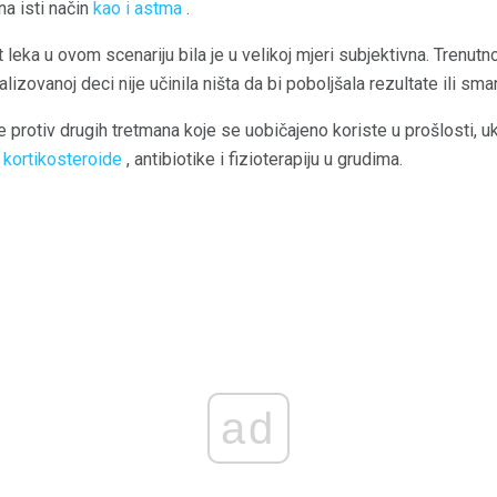
a isti način
kao i astma
.
leka u ovom scenariju bila je u velikoj mjeri subjektivna. Trenutn
lizovanoj deci nije učinila ništa da bi poboljšala rezultate ili sman
protiv drugih tretmana koje se uobičajeno koriste u prošlosti, u
e
kortikosteroide
, antibiotike i fizioterapiju u grudima.
ad