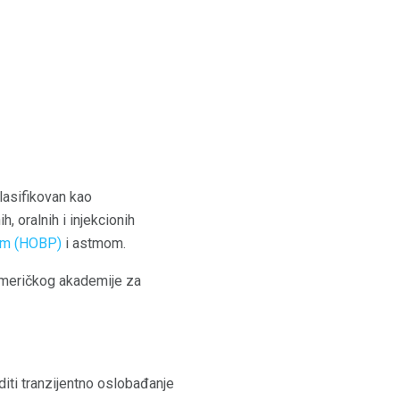
klasifikovan kao
, oralnih i injekcionih
em (HOBP)
i astmom.
a Američkog akademije za
iti tranzijentno oslobađanje