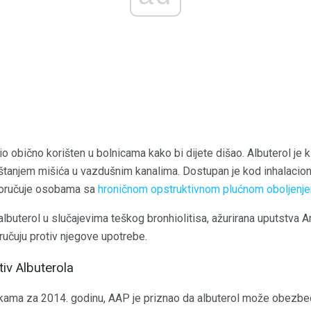
o obično korišten u bolnicama kako bi dijete dišao. Albuterol je 
štanjem mišića u vazdušnim kanalima. Dostupan je kod inhalacionih
eporučuje osobama sa
hroničnom opstruktivnom plućnom oboljenj
ti albuterol u slučajevima teškog bronhiolitisa, ažurirana uputstv
ručuju protiv njegove upotrebe.
iv Albuterola
kama za 2014. godinu, AAP je priznao da albuterol može obezbed