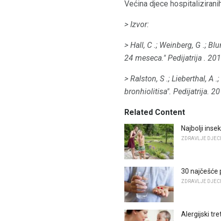
Većina djece hospitaliziranih
> Izvor:
> Hall, C .;
Weinberg, G .;
Blum
24 meseca."
Pedijatrija
.
201
> Ralston, S .;
Lieberthal, A .;
bronhiolitisa".
Pedijatrija.
20
Related Content
Najbolji inse
ZDRAVLJE DJEC
30 najčešće 
ZDRAVLJE DJEC
Alergijski tr