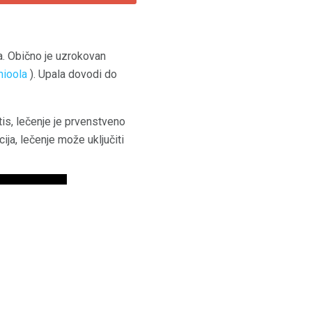
va. Obično je uzrokovan
hioola
). Upala dovodi do
tis, lečenje je prvenstveno
ja, lečenje može uključiti