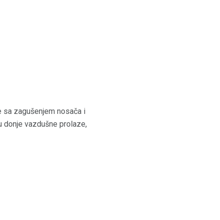
je sa zagušenjem nosača i
ju donje vazdušne prolaze,