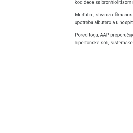
kod dece sa bronhiolitisom n
Međutim, stvarna efikasnost 
upotreba albuterola u hospita
Pored toga, AAP preporučuje 
hipertonske soli, sistemsk