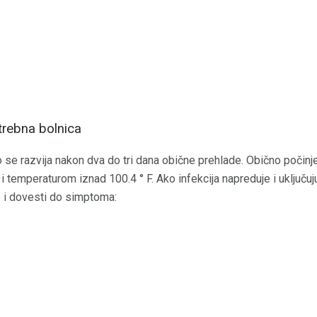
otrebna bolnica
o se razvija nakon dva do tri dana obične prehlade. Obično počin
i temperaturom iznad 100.4 ° F. Ako infekcija napreduje i uključu
o i dovesti do simptoma: