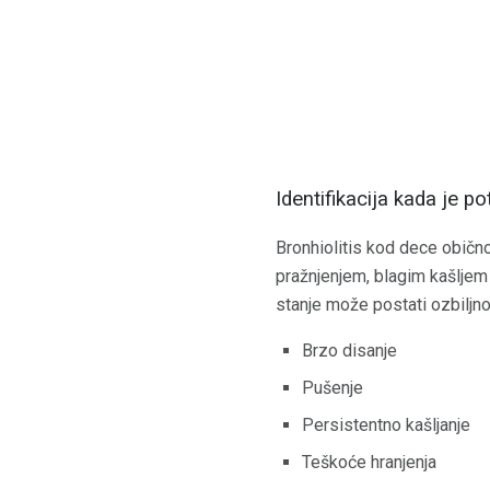
Identifikacija kada je p
Bronhiolitis kod dece običn
pražnjenjem, blagim kašljem 
stanje može postati ozbiljn
Brzo disanje
Pušenje
Persistentno kašljanje
Teškoće hranjenja