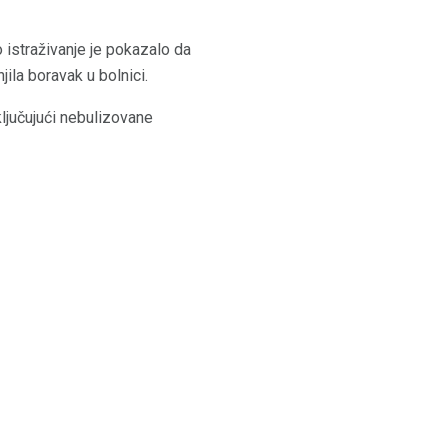
o istraživanje je pokazalo da
jila boravak u bolnici.
ključujući nebulizovane