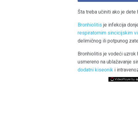
Šta treba učiniti ako je dete
Bronhiolitis
je infekcija don
respiratornim sincicijskim 
delimičnog ili potpunog zate
Bronhiolitis je vodeći uzrok 
usmereno na ublažavanje simp
dodatni kiseonik
i intraveno