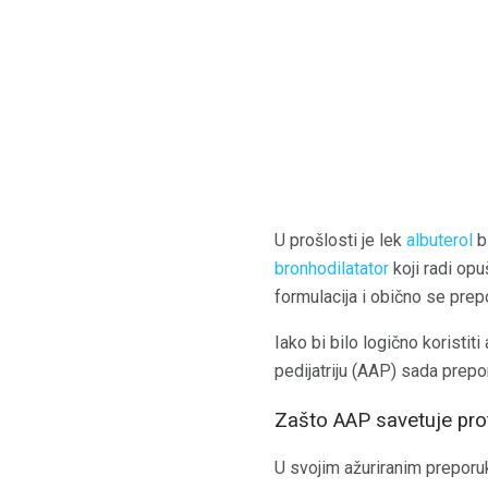
U prošlosti je lek
albuterol
bi
bronhodilatator
koji radi opu
formulacija i obično se pr
Iako bi bilo logično koristi
pedijatriju (AAP) sada prepo
Zašto AAP savetuje prot
U svojim ažuriranim preporu