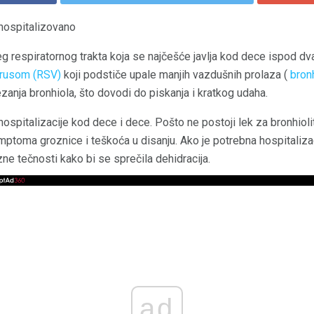
 hospitalizovano
jeg respiratornog trakta koja se najčešće javlja kod dece ispod d
virusom (RSV)
koji podstiče upale manjih vazdušnih prolaza (
bron
zanja bronhiola, što dovodi do piskanja i kratkog udaha.
hospitalizacije kod dece i dece. Pošto ne postoji lek za bronhioli
toma groznice i teškoća u disanju. Ako je potrebna hospitalizaci
zne tečnosti kako bi se sprečila dehidracija.
ad