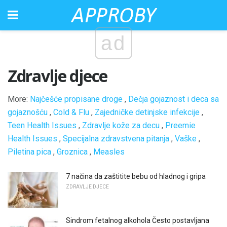
ad
Zdravlje djece
More:
Najčešće propisane droge
,
Dečja gojaznost i deca sa
gojaznošću
,
Cold & Flu
,
Zajedničke detinjske infekcije
,
Teen Health Issues
,
Zdravlje kože za decu
,
Preemie
Health Issues
,
Specijalna zdravstvena pitanja
,
Vaške
,
Piletina pica
,
Groznica
,
Measles
7 načina da zaštitite bebu od hladnog i gripa
ZDRAVLJE DJECE
Sindrom fetalnog alkohola Često postavljana