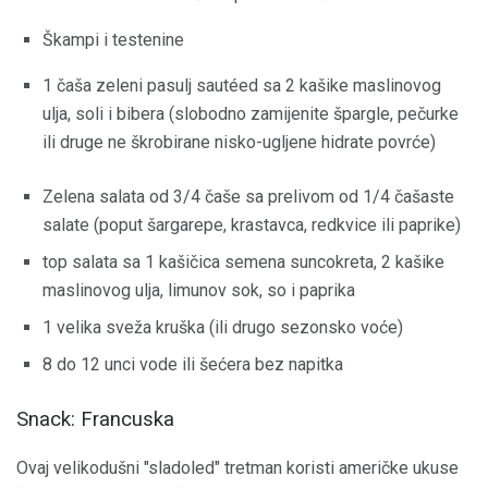
Škampi i testenine
1 čaša zeleni pasulj sautéed sa 2 kašike maslinovog
ulja, soli i bibera (slobodno zamijenite špargle, pečurke
ili druge ne škrobirane nisko-ugljene hidrate povrće)
Zelena salata od 3/4 čaše sa prelivom od 1/4 čašaste
salate (poput šargarepe, krastavca, redkvice ili paprike)
top salata sa 1 kašičica semena suncokreta, 2 kašike
maslinovog ulja, limunov sok, so i paprika
1 velika sveža kruška (ili drugo sezonsko voće)
8 do 12 unci vode ili šećera bez napitka
Snack: Francuska
Ovaj velikodušni "sladoled" tretman koristi američke ukuse