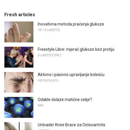
Fresh articles
Inovativna metoda praćenja glukoze
TIP 1 DIJABETES
Freestyle Libre: mjerač glukoze bez prstiju
DIJABETES TIPA 2
Aktivno i pasivno upravljanje bolešću
HRONIČNI BOL
Odakle dolaze matične ćelije?
RAK
Unloader Knee Brace za Osteoartritis