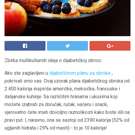
Zbirka multikulturnih ideja o dijabetičkoj obroci
Ako ste zaglavljeni u
dijabetičnom planu za obroke
,
pokrivali smo vas. Ovaj uzorak plana dijabetičkog obroka od
2.400 kalorija inspiriše američke, meksičke, francuske i
italijanske kuhinje. Sa različitim hranama i ukusima koji
možete izabrati za doručak, ručak, večeru i snack,
vjerovatno ćete imati dovoljno raznolikosti kako biste išli na
pravi put. I, naravno, ona se sastoji od 2390 kalorija (52% od
ugljenih hidrata i 29% od masti) - to je 10 kalorija!