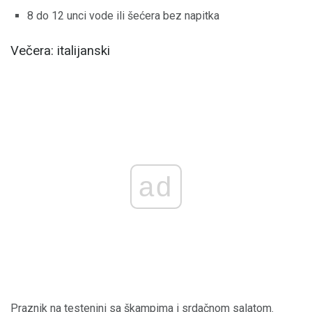
8 do 12 unci vode ili šećera bez napitka
Večera: italijanski
ad
Praznik na testenini sa škampima i srdačnom salatom.