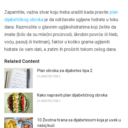
Zapamtite, važna stvar koju treba uraditi kada pravite
plan
dijabetičkog obroka
je da održavate ugljene hidrate u toku
dana. Razmislite o glavnim ugljikohidratima koji želite da
imate (bilo da su mlečni proizvodi, škrobni povrće ili hleb,
voću, pasulj ili tretman), faktor u koliko grama ugljenih
hidrata će vam dati, a zatim ih proširiti tokom celog dana.
Related Content
Plan obroka za dijabetes tipa 2.
DIJABETES TIPA 2
Kako napraviti plan dijabetičnog obroka
DIJABETES TIPA 2
10 Životna hrana sa dijabetesom koja je uvek u
vašoj kući