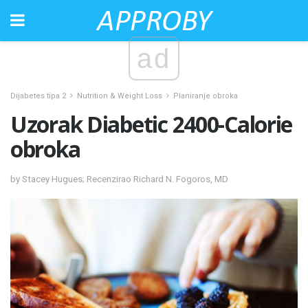
ad
Dijabetes tipa 2
Nutrition & Weight Loss
Planiranje obroka
Uzorak Diabetic 2400-Calorie
obroka
by Stacey Hugues; Recenzirao Richard N. Fogoros, MD