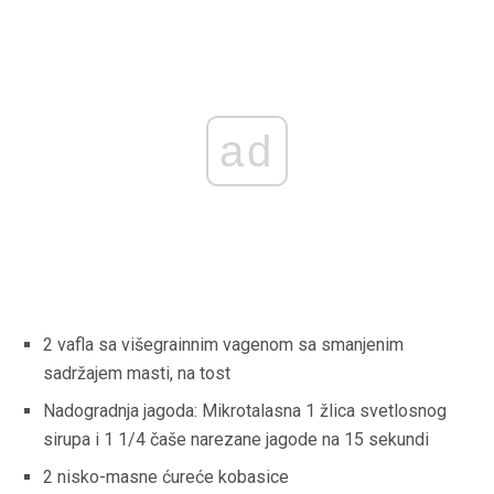
ad
2 vafla sa višegrainnim vagenom sa smanjenim
sadržajem masti, na tost
Nadogradnja jagoda: Mikrotalasna 1 žlica svetlosnog
sirupa i 1 1/4 čaše narezane jagode na 15 sekundi
2 nisko-masne ćureće kobasice