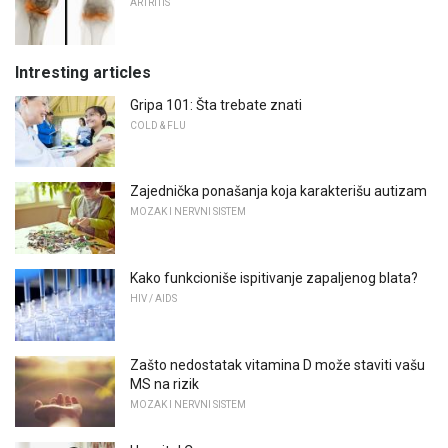
ARTRITIS
Intresting articles
Gripa 101: Šta trebate znati
COLD & FLU
Zajednička ponašanja koja karakterišu autizam
MOZAK I NERVNI SISTEM
Kako funkcioniše ispitivanje zapaljenog blata?
HIV / AIDS
Zašto nedostatak vitamina D može staviti vašu
MS na rizik
MOZAK I NERVNI SISTEM