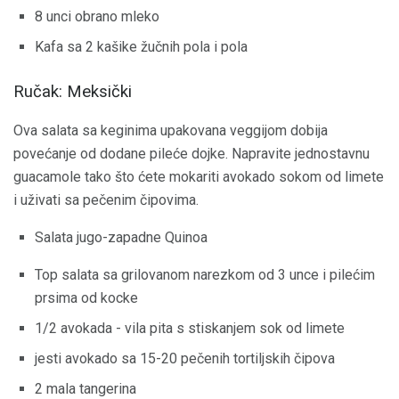
8 unci obrano mleko
Kafa sa 2 kašike žučnih pola i pola
Ručak: Meksički
Ova salata sa keginima upakovana veggijom dobija
povećanje od dodane pileće dojke. Napravite jednostavnu
guacamole tako što ćete mokariti avokado sokom od limete
i uživati ​​sa pečenim čipovima.
Salata jugo-zapadne Quinoa
Top salata sa grilovanom narezkom od 3 unce i pilećim
prsima od kocke
1/2 avokada - vila pita s stiskanjem sok od limete
jesti avokado sa 15-20 pečenih tortiljskih čipova
2 mala tangerina