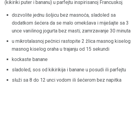
(kikiriki puter i bananu) u parfejtu inspirisanoj Francuskoj.
dozvolite jednu šoljicu bez masnoća, sladoled sa
dodatkom šećera da se malo omekšava i miješajte sa 3
unce vanilinog jogurta bez masti; zamrzavanje 30 minuta
u mikrotalasnoj pećnici rastopite 2 žlica masnog kiselog
masnog kiselog oraha u trajanju od 15 sekundi
kockaste banane
sladoled, sos od kikirikija i banane u posudi ili parfejtu
služi sa 8 do 12 unci vodom ili šećerom bez napitka