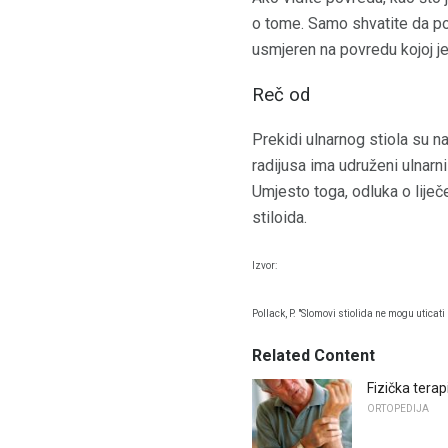
o tome. Samo shvatite da pov
usmjeren na povredu kojoj je
Reč od
Prekidi ulnarnog stiola su 
radijusa ima udruženi ulnarni
Umjesto toga, odluka o liječ
stiloida.
Izvor:
Pollack, P. "Slomovi stiolida ne mogu uticat
Related Content
Fizička terap
ORTOPEDIJA