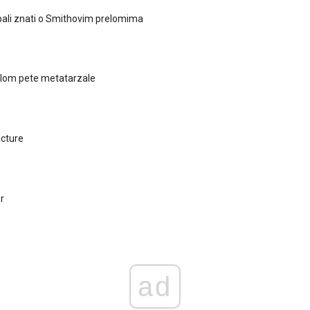
ebali znati o Smithovim prelomima
elom pete metatarzale
acture
r
ad