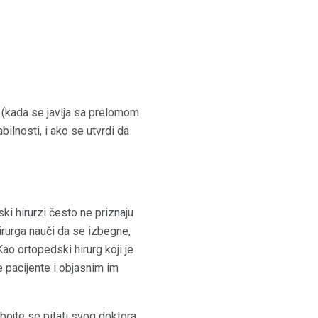
a (kada se javlja sa prelomom
ilnosti, i ako se utvrdi da
i hirurzi često ne priznaju
irurga nauči da se izbegne,
ao ortopedski hirurg koji je
 pacijente i objasnim im
bojte se pitati svog doktora