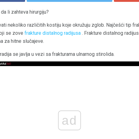
da li zahteva hirurgiju?
i ​​nekoliko različitih kostiju koje okružuju zglob. Najčešći tip fr
koji se zove
frakture distalnog radijusa
. Frakture distalnog radiju
ma za hitne slučajeve.
dija se javlja u vezi sa frakturama ulnarnog stirolida.
ad