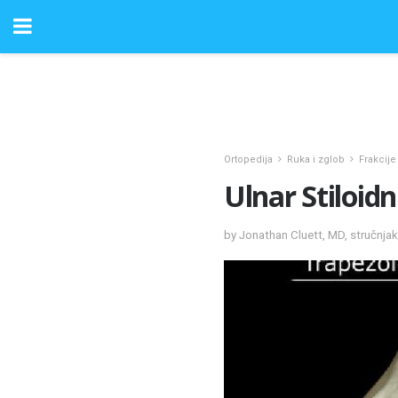
Ortopedija
Ruka i zglob
Frakcije
Ulnar Stiloid
by Jonathan Cluett, MD, stručnjak 