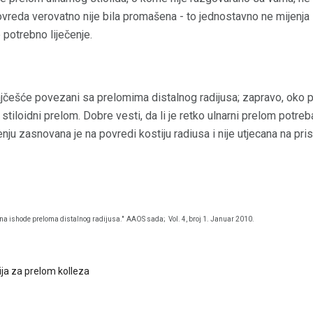
reda verovatno nije bila promašena - to jednostavno ne mijenja l
 potrebno liječenje.
najčešće povezani sa prelomima distalnog radijusa; zapravo, oko 
 stiloidni prelom. Dobre vesti, da li je retko ulnarni prelom potre
enju zasnovana je na povredi kostiju radiusa i nije utjecana na pr
i na ishode preloma distalnog radijusa."
AAOS sada;
Vol. 4, broj 1. Januar 2010.
ija za prelom kolleza