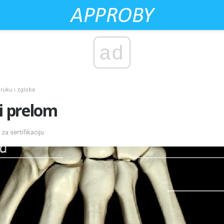
ad
 ruku i zgloba
ni prelom
za sertifikaciju