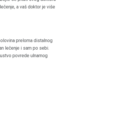
ečenje, a vaš doktor je više
polovina preloma distalnog
ban lečenje i sam po sebi.
isustvo povrede ulnarnog