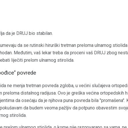
ja da je DRUJ bio stabilan.
umevaju da se rutinski hirurški tretman preloma ulnarnog stiolid
phodan. Međutim, vaš lekar treba da proceni vaš DRUJ zbog nestab
bati liječiti prelom ulnarnog stirolida.
spođice" povrede
da ne menja tretman povreda zgloba, u većini slučajeva ortopedsk
m preloma distalnog radijusa. Ovo je greška većina ortopedskih h
ijentima da osećaju da je njihova puna povreda bila "promašena". K
, pokušavam da budem veoma pažljiv da potpuno obavestim svoje
nog stirolida.
je prelom ulnarnog stiolida, o kome nije razgovarano sa vama, ne 