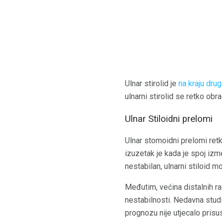
Ulnar stirolid je
na kraju dru
ulnarni stirolid se retko obra
Ulnar Stiloidni prelomi
Ulnar stomoidni prelomi ret
izuzetak je kada je spoj izm
nestabilan, ulnarni stiloid 
Međutim, većina distalnih ra
nestabilnosti. Nedavna studija
prognozu nije utjecalo prisu