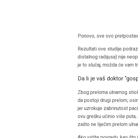
Ponovo, sve ovo pretpostavl
Rezultati ove studije podraz
distalnog radijusa) nije neo
je to slučaj, možda će vam tre
Da li je vaš doktor "go
Zbog preloma ulnarnog stioli
da postoji drugi prelom, osi
jer uzrokuje zabrinutost pac
ovu grešku učinio više puta
zašto ne liječim prelom ulnar
Ako vidite povredu, kao što 