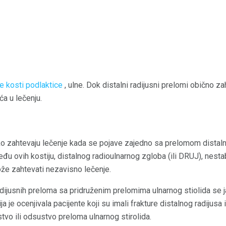
ge kosti podlaktice
, ulne. Dok distalni radijusni prelomi obično zaht
ća u lečenju.
ko zahtevaju lečenje kada se pojave zajedno sa prelomom distalno
eđu ovih kostiju, distalnog radioulnarnog zgloba (ili DRUJ), nest
može zahtevati nezavisno lečenje.
dijusnih preloma sa pridruženim prelomima ulnarnog stiolida se j
 je ocenjivala pacijente koji su imali frakture distalnog radijusa i 
stvo ili odsustvo preloma ulnarnog stirolida.