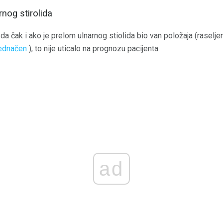
nog stirolida
 da čak i ako je prelom ulnarnog stiolida bio van položaja (raselje
ednačen
), to nije uticalo na prognozu pacijenta.
ad