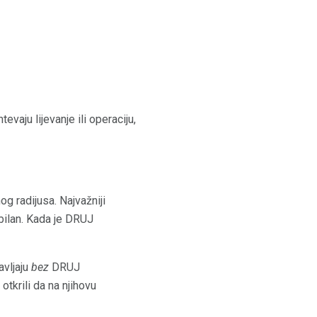
evaju lijevanje ili operaciju,
g radijusa. Najvažniji
abilan. Kada je DRUJ
avljaju
bez
DRUJ
otkrili da na njihovu