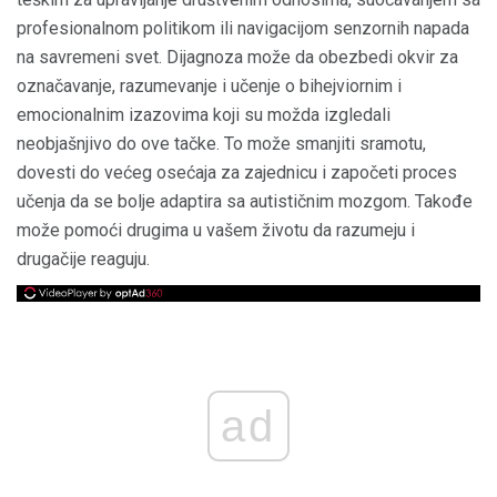
profesionalnom politikom ili navigacijom senzornih napada
na savremeni svet. Dijagnoza može da obezbedi okvir za
označavanje, razumevanje i učenje o bihejviornim i
emocionalnim izazovima koji su možda izgledali
neobjašnjivo do ove tačke. To može smanjiti sramotu,
dovesti do većeg osećaja za zajednicu i započeti proces
učenja da se bolje adaptira sa autističnim mozgom. Takođe
može pomoći drugima u vašem životu da razumeju i
drugačije reaguju.
ad