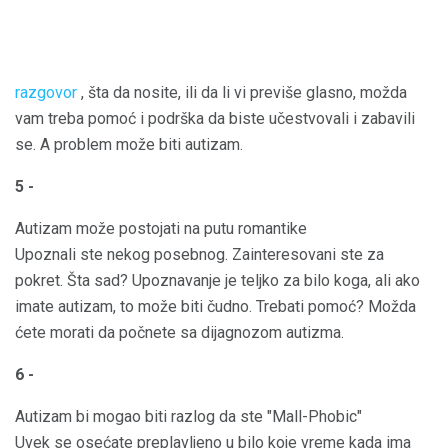
razgovor
, šta da nosite, ili da li vi previše glasno, možda
vam treba pomoć i podrška da biste učestvovali i zabavili
se. A problem može biti autizam.
5 -
Autizam može postojati na putu romantike
Upoznali ste nekog posebnog. Zainteresovani ste za
pokret. Šta sad? Upoznavanje je teljko za bilo koga, ali ako
imate autizam, to može biti čudno. Trebati pomoć? Možda
ćete morati da počnete sa dijagnozom autizma.
6 -
Autizam bi mogao biti razlog da ste "Mall-Phobic"
Uvek se osećate preplavljeno u bilo koje vreme kada ima