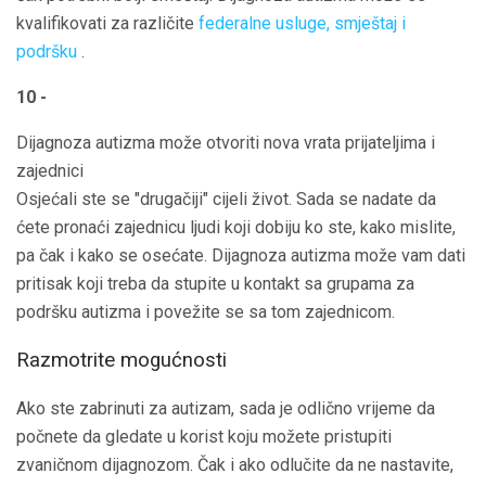
kvalifikovati za različite
federalne usluge, smještaj i
podršku
.
10 -
Dijagnoza autizma može otvoriti nova vrata prijateljima i
zajednici
Osjećali ste se "drugačiji" cijeli život. Sada se nadate da
ćete pronaći zajednicu ljudi koji dobiju ko ste, kako mislite,
pa čak i kako se osećate. Dijagnoza autizma može vam dati
pritisak koji treba da stupite u kontakt sa grupama za
podršku autizma i povežite se sa tom zajednicom.
Razmotrite mogućnosti
Ako ste zabrinuti za autizam, sada je odlično vrijeme da
počnete da gledate u korist koju možete pristupiti
zvaničnom dijagnozom. Čak i ako odlučite da ne nastavite,