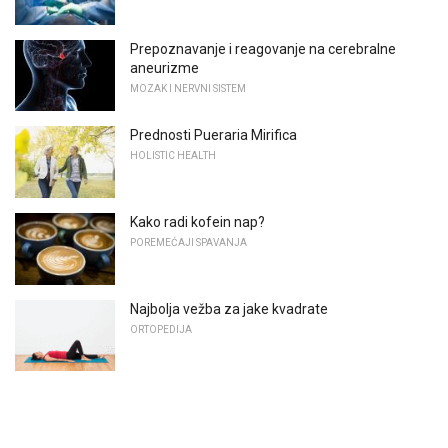
Prepoznavanje i reagovanje na cerebralne
aneurizme
MOZAK I NERVNI SISTEM
Prednosti Pueraria Mirifica
HOLISTIC HEALTH
Kako radi kofein nap?
POREMEĆAJI SPAVANJA
Najbolja vežba za jake kvadrate
ORTOPEDIJA