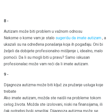
8 -
Autizam može biti problem u važnom odnosu
Nekome o kome vam je stalo
sugerišu da imate autizam
, a
ukazali su na određena ponašanja koja ih pogađaju. Oni bi
željeli da dobijete profesionalno mišljenje i, idealno, malo
pomoći. Da li su mogli biti u pravu? Samo iskusan
profesionalac može vam reći da li imate autizam.
9 -
Dijagnoza autizma može biti ključ za pružanje usluga koje
trebate
Ako imate autizam, možda ste naišli na probleme tokom
celog života. Možda ste izolovani, niski na finansijama, ili
čak potrebni bolji smeštaj. Dijagnoza autizma može se