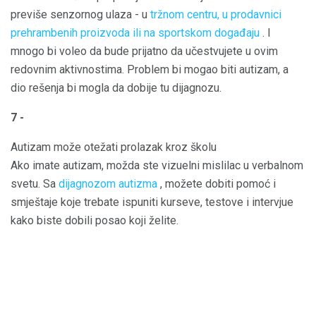
previše senzornog ulaza - u
tržnom centru, u prodavnici
prehrambenih proizvoda ili na sportskom događaju
. I
mnogo bi voleo da bude prijatno da učestvujete u ovim
redovnim aktivnostima. Problem bi mogao biti autizam, a
dio rešenja bi mogla da dobije tu dijagnozu.
7 -
Autizam može otežati prolazak kroz školu
Ako imate autizam, možda ste vizuelni mislilac u verbalnom
svetu. Sa
dijagnozom autizma
, možete dobiti pomoć i
smještaje koje trebate ispuniti kurseve, testove i intervjue
kako biste dobili posao koji želite.