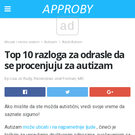
ad
Mozak i nervni sistem
Autizam
Adult Autism
Top 10 razloga za odrasle da
se procenjuju za autizam
by Lisa Jo Rudy; Recenzirao Joel Forman, MD
Ako mislite da ste možda autistični, vredi svoje vreme da
saznate sigurno!
Autizam
može uticati i na najpametnije ljude
, čineći je
teškim za upravljanje društvenim odnosima, suočavanjem sa