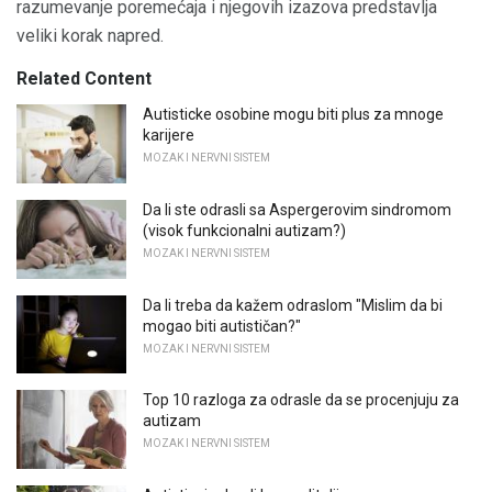
razumevanje poremećaja i njegovih izazova predstavlja
veliki korak napred.
Related Content
Autisticke osobine mogu biti plus za mnoge
karijere
MOZAK I NERVNI SISTEM
Da li ste odrasli sa Aspergerovim sindromom
(visok funkcionalni autizam?)
MOZAK I NERVNI SISTEM
Da li treba da kažem odraslom "Mislim da bi
mogao biti autističan?"
MOZAK I NERVNI SISTEM
Top 10 razloga za odrasle da se procenjuju za
autizam
MOZAK I NERVNI SISTEM