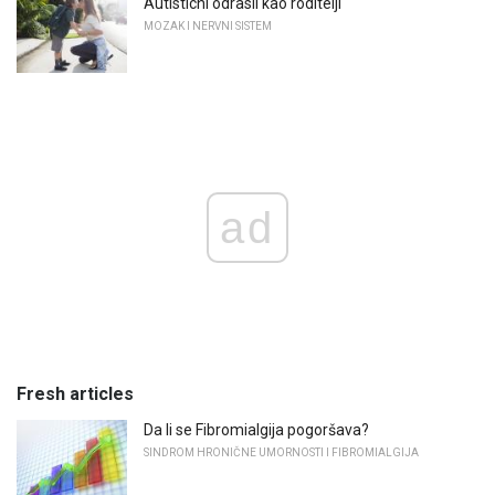
Autisticni odrasli kao roditelji
MOZAK I NERVNI SISTEM
ad
Fresh articles
Da li se Fibromialgija pogoršava?
SINDROM HRONIČNE UMORNOSTI I FIBROMIALGIJA