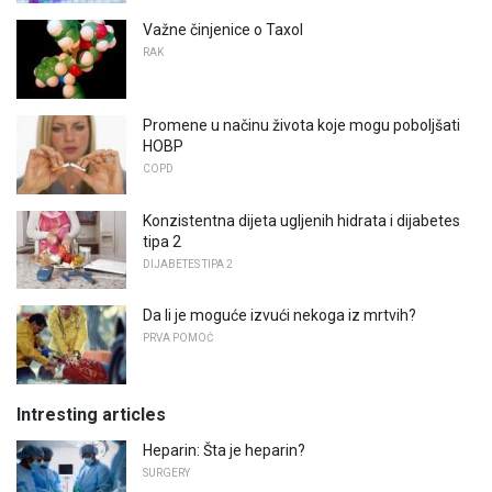
Važne činjenice o Taxol
RAK
Promene u načinu života koje mogu poboljšati
HOBP
COPD
Konzistentna dijeta ugljenih hidrata i dijabetes
tipa 2
DIJABETES TIPA 2
Da li je moguće izvući nekoga iz mrtvih?
PRVA POMOĆ
Intresting articles
Heparin: Šta je heparin?
SURGERY