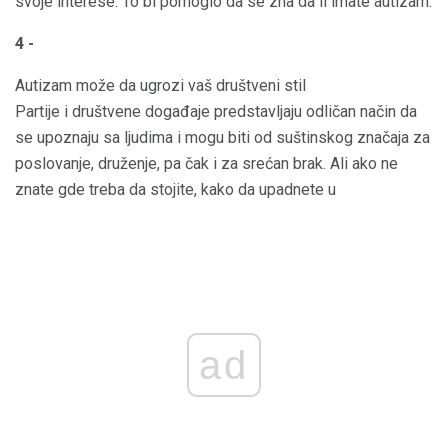
svoje interese. To bi pomoglo da se zna da li imate autizam.
4 -
Autizam može da ugrozi vaš društveni stil
Partije i društvene događaje predstavljaju odličan način da
se upoznaju sa ljudima i mogu biti od suštinskog značaja za
poslovanje, druženje, pa čak i za srećan brak. Ali ako ne
znate gde treba da stojite, kako da upadnete u
ad