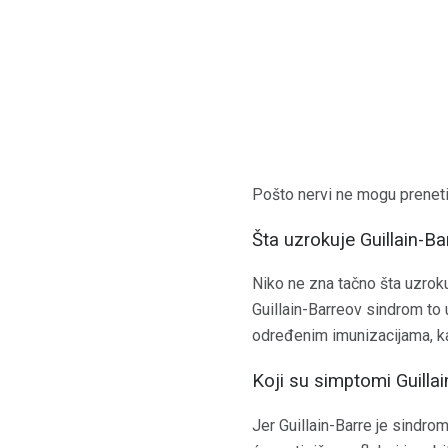
Pošto nervi ne mogu preneti 
Šta uzrokuje Guillain-B
Niko ne zna tačno šta uzrokuj
Guillain-Barreov sindrom to 
određenim imunizacijama, k
Koji su simptomi Guilla
Jer Guillain-Barre je sindrom