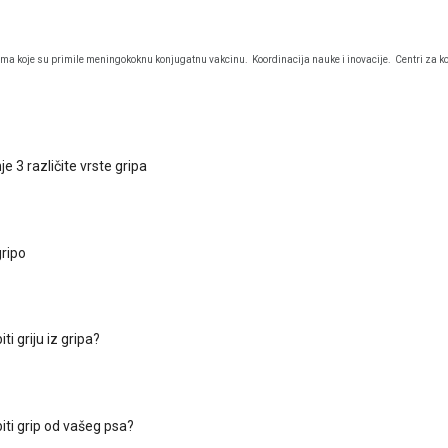
ma koje su primile meningokoknu konjugatnu vakcinu.
Koordinacija nauke i inovacije.
Centri za ko
 3 različite vrste gripa
gripo
ti griju iz gripa?
iti grip od vašeg psa?