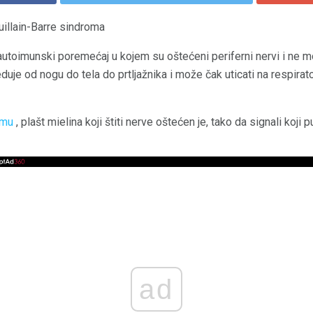
uillain-Barre sindroma
autoimunski poremećaj u kojem su oštećeni periferni nervi i ne m
duje od nogu do tela do prtljažnika i može čak uticati na respirat
omu
, plašt mielina koji štiti nerve oštećen je, tako da signali koji
ad