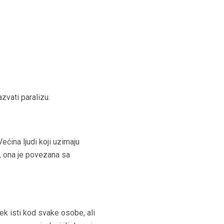
zvati paralizu.
Većina ljudi koji uzimaju
, ona je povezana sa
.
vek isti kod svake osobe, ali