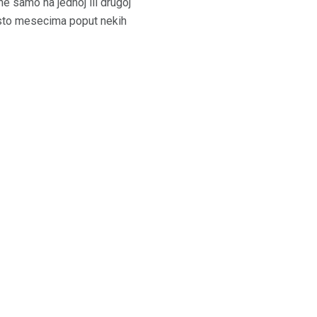
 ne samo na jednoj ili drugoj
jesto mesecima poput nekih