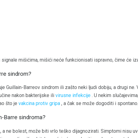
signale mišićima, mišići neće funkcionisati ispravno, čime će iza
arre sindrom?
e Guillain-Barreov sindrom ili zašto neki ljudi dobiju, a drugi ne. 
učine nakon bakterijske ili
virusne infekcije
. U nekim slučajevima
ao što je
vakcina protiv gripa
, a čak se može dogoditi i spontano
in-Barre sindroma?
, a ne bolest, može biti vrlo teško dijagnozirati. Simptomi nisu u