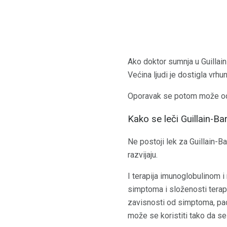
Ako doktor sumnja u Guillain
Većina ljudi je dostigla vrhu
Oporavak se potom može odvi
Kako se leči Guillain-Ba
Ne postoji lek za Guillain-B
razvijaju.
I terapija imunoglobulinom 
simptoma i složenosti terapi
zavisnosti od simptoma, paci
može se koristiti tako da se