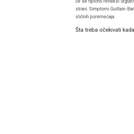
će se tipično refleksi izgubit
strani. Simptomi Guillain-B
sličnih poremećaja.
Šta treba očekivati ​​ka