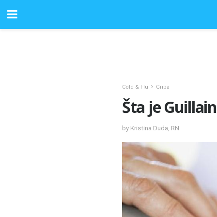
Cold & Flu
Gripa
Šta je Guilla
by Kristina Duda, RN