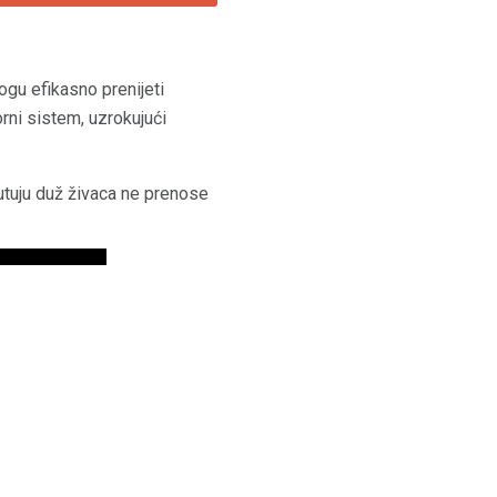
ogu efikasno prenijeti
orni sistem, uzrokujući
 putuju duž živaca ne prenose