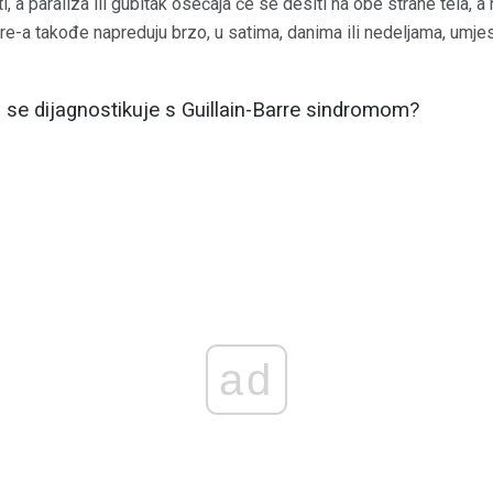
i, a paraliza ili gubitak osećaja će se desiti na obe strane tela, a
arre-a takođe napreduju brzo, u satima, danima ili nedeljama, um
da se dijagnostikuje s Guillain-Barre sindromom?
ad