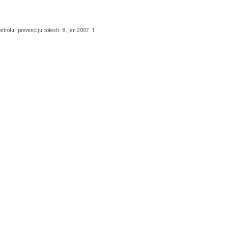
ntrolu i prevenciju bolesti.
8. jan 2007. 1