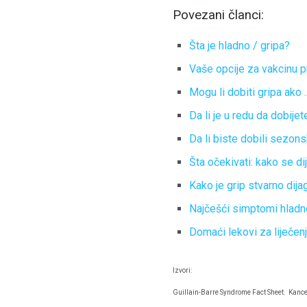
Povezani članci:
Šta je hladno / gripa?
Vaše opcije za vakcinu p
Mogu li dobiti gripa ako .
Da li je u redu da dobije
Da li biste dobili sezons
Šta očekivati: kako se di
Kako je grip stvarno dij
Najčešći simptomi hladno
Domaći lekovi za liječenj
Izvori:
Guillain-Barre Syndrome Fact Sheet.
Kance