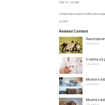
2007. 01. Jul 2007.
Guillain-Barre sindrom (GBS) među osoba
jul 2007.
Related Content
Razumijevanje
COLD & FLU
6 načina za 
COLD & FLU
Možete li dobi
COLD & FLU
Možete li dob
COLD & FLU