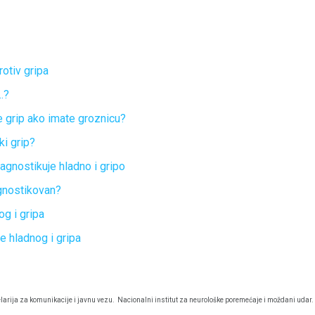
rotiv gripa
..?
te grip ako imate groznicu?
ki grip?
jagnostikuje hladno i gripo
agnostikovan?
g i gripa
e hladnog i gripa
larija za komunikacije i javnu vezu.
Nacionalni institut za neurološke poremećaje i moždani udar.