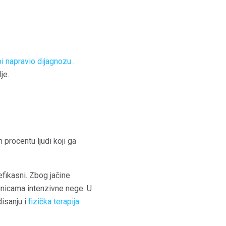
bi napravio dijagnozu
.
je.
 procentu ljudi koji ga
efikasni. Zbog jačine
dinicama intenzivne nege. U
isanju i
fizička terapija