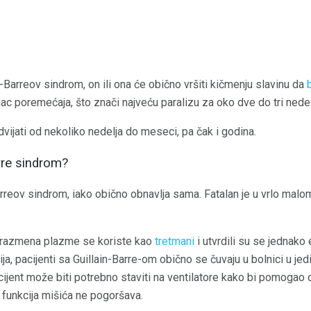
-Barreov sindrom, on ili ona će obično vršiti kičmenju slavinu da
nac poremećaja, što znači najveću paralizu za oko dve do tri nedel
jati od nekoliko nedelja do meseci, pa čak i godina.
rre sindrom?
arreov sindrom, iako obično obnavlja sama. Fatalan je u vrlo malom
i razmena plazme se koriste kao
tretmani
i utvrdili su se jednako 
ja, pacijenti sa Guillain-Barre-om obično se čuvaju u bolnici u je
jent može biti potrebno staviti na ventilatore kako bi pomogao d
 funkcija mišića ne pogoršava.