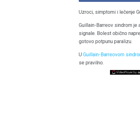
Uzroci, simptomi i lečenje G
Guillain-Barreov sindrom je 
signale. Bolest obično napre
gotovo potpunu paralizu.
U
Guillain-Barreovom sindr
se pravilno.