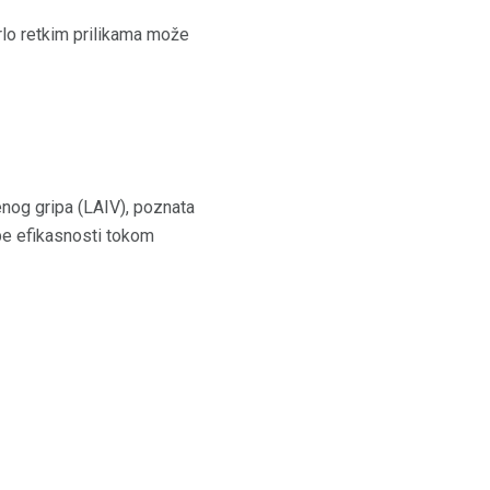
vrlo retkim prilikama može
nog gripa (LAIV), poznata
be efikasnosti tokom