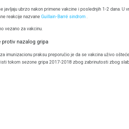
se javljaju ubrzo nakon primene vakcine i poslednjih 1-2 dana. U 
osne reakcije nazvane
Guillain-Barré sindrom
.
vno vezano za vakcinu.
e protiv nazalog gripa
a imunizacionu praksu preporučio je da se vakcina uživo ošteće
risti tokom sezone gripa 2017-2018 zbog zabrinutosti zbog sla