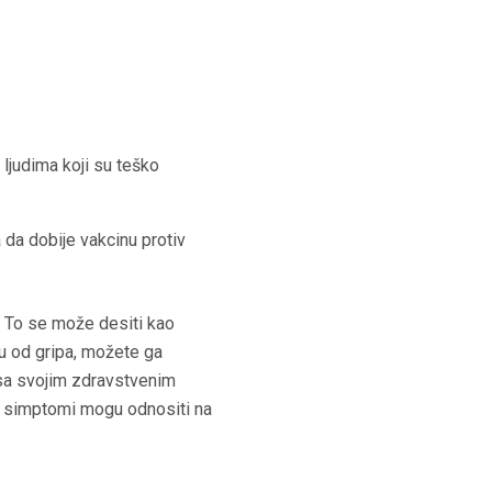
 ljudima koji su teško
 da dobije vakcinu protiv
. To se može desiti kao
du od gripa, možete ga
 sa svojim zdravstvenim
ši simptomi mogu odnositi na