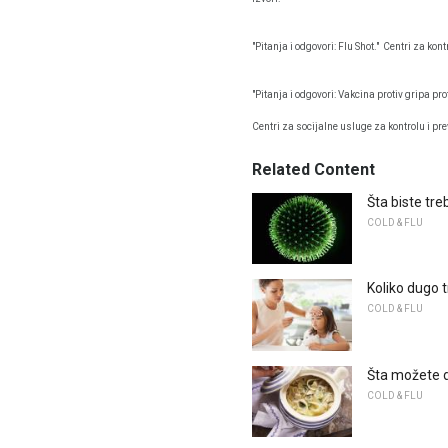
"Pitanja i odgovori: Flu Shot."
Centri za kontr
"Pitanja i odgovori: Vakcina protiv gripa pro
Centri za socijalne usluge za kontrolu i pre
Related Content
Šta biste tre
COLD & FLU
Koliko dugo t
COLD & FLU
Šta možete d
COLD & FLU