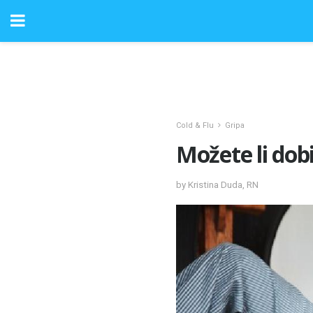
Cold & Flu
Gripa
Možete li dobit
by Kristina Duda, RN