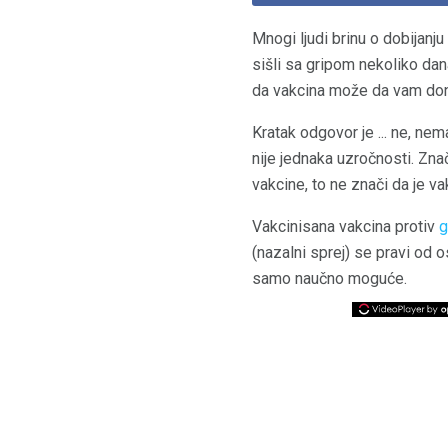
Mnogi ljudi brinu o dobijanju
sišli sa gripom nekoliko dana
da vakcina može da vam dones
Kratak odgovor je ... ne, nem
nije jednaka uzročnosti. Znač
vakcine, to ne znači da je v
Vakcinisana vakcina protiv
g
(nazalni sprej) se pravi od 
samo naučno moguće.