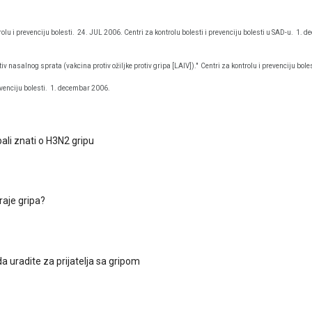
olu i prevenciju bolesti.
24. JUL 2006. Centri za kontrolu bolesti i prevenciju bolesti u SAD-u.
1. d
tiv nasalnog sprata (vakcina protiv ožiljke protiv gripa [LAIV])."
Centri za kontrolu i prevenciju boles
venciju bolesti.
1. decembar 2006.
bali znati o H3N2 gripu
raje gripa?
a uradite za prijatelja sa gripom