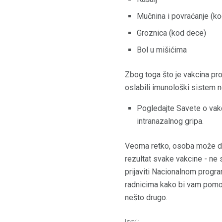
Mučnina i povraćanje (k
Groznica (kod dece)
Bol u mišićima
Zbog toga što je vakcina prot
oslabili imunološki sistem ne
Pogledajte Savete o vakci
intranazalnog gripa.
Veoma retko, osoba može doži
rezultat svake vakcine - ne
prijaviti Nacionalnom progr
radnicima kako bi vam pomog
nešto drugo.
Izvori: