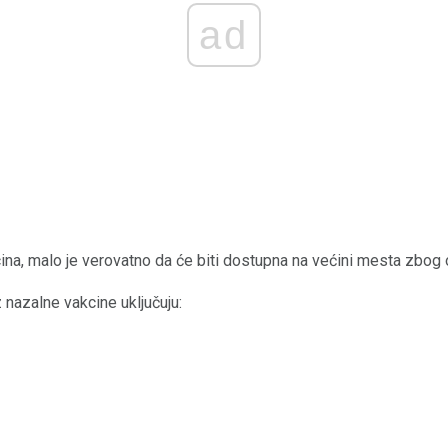
ad
cina, malo je verovatno da će biti dostupna na većini mesta zbog
nazalne vakcine uključuju: