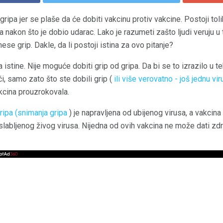
 gripa jer se plaše da će dobiti vakcinu protiv vakcine. Postoji toli
 nakon što je dobio udarac. Lako je razumeti zašto ljudi veruju u to
e grip. Dakle, da li postoji istina za ovo pitanje?
a istine. Nije moguće dobiti grip od gripa. Da bi se to izrazilo u 
i, samo zato što ste dobili grip (
ili više verovatno - još jednu vi
akcina prouzrokovala.
ripa (snimanja gripa
) je napravljena od ubijenog virusa, a vakcina
oslabljenog živog virusa. Nijedna od ovih vakcina ne može dati zdr