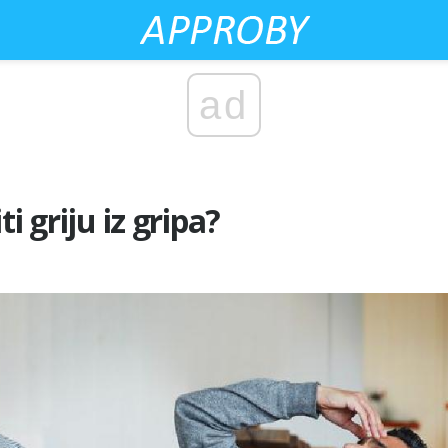
ad
i griju iz gripa?