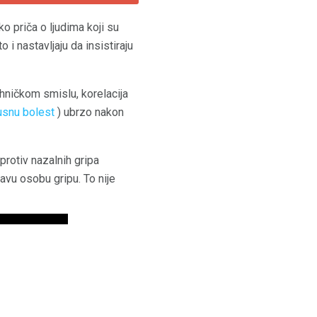
ko priča o ljudima koji su
 i nastavljaju da insistiraju
tehničkom smislu, korelacija
rusnu bolest
) ubrzo nakon
 protiv nazalnih gripa
avu osobu gripu. To nije