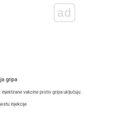
ad
ja gripa
njektirane vakcine protiv gripa uključuju:
jestu injekcije