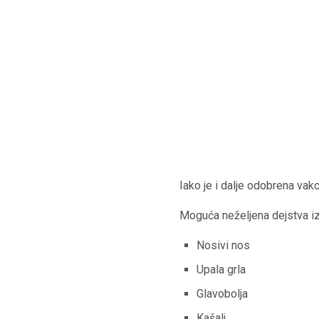
Iako je i dalje odobrena vak
Moguća neželjena dejstva iz 
Nosivi nos
Upala grla
Glavobolja
Kašalj