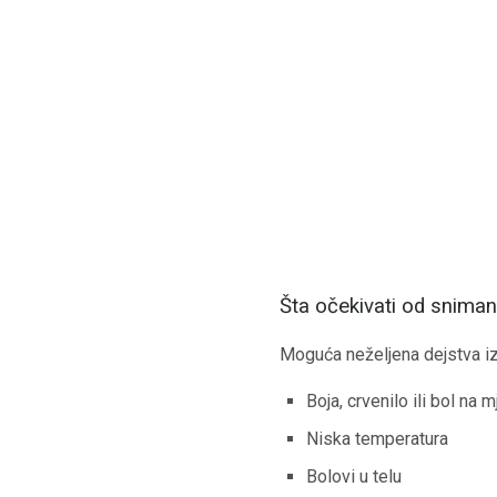
Šta očekivati ​​od sniman
Moguća neželjena dejstva iz i
Boja, crvenilo ili bol na m
Niska temperatura
Bolovi u telu