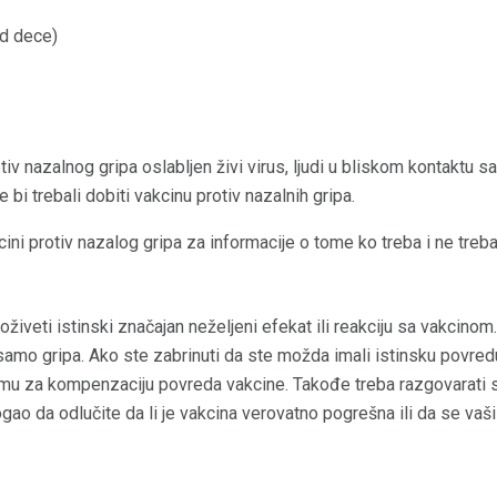
od dece)
iv nazalnog gripa oslabljen živi virus, ljudi u bliskom kontaktu sa
 bi trebali dobiti vakcinu protiv nazalnih gripa.
ni protiv nazalog gripa za informacije o tome ko treba i ne treba
veti istinski značajan neželjeni efekat ili reakciju sa vakcinom
 samo gripa. Ako ste zabrinuti da ste možda imali istinsku povre
amu za kompenzaciju povreda vakcine. Takođe treba razgovarati
ao da odlučite da li je vakcina verovatno pogrešna ili da se va