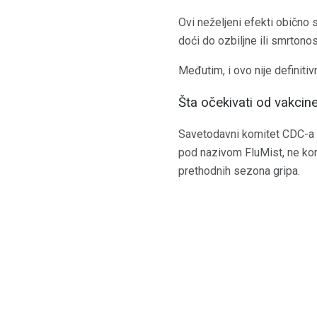
Ovi neželjeni efekti obično 
doći do ozbiljne ili smrton
Međutim, i ovo nije definiti
Šta očekivati ​​od vakcin
Savetodavni komitet CDC-a z
pod nazivom FluMist, ne ko
prethodnih sezona gripa.