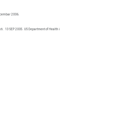
ecembar 2006.
ti.
13 SEP 2005. US Department of Health i