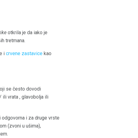
rike
otkrila je da iako je
ih tretmana.
e i
crvene zastavice
kao
 koji se često dovodi
li vrata , glavobolja ili
i odgovorna i za druge vrste
om (zvoni u ušima),
tem.