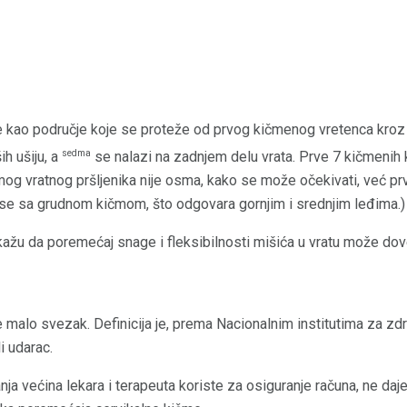
e kao područje koje se proteže od prvog kičmenog vretenca kroz 
sedma
ih ušiju, a
se nalazi na zadnjem delu vrata. Prve 7 kičmenih k
g vratnog pršljenika nije osma, kako se može očekivati, već prvi 
 se sa grudnom kičmom, što odgovara gornjim i srednjim leđima.)
kažu da poremećaj snage i fleksibilnosti mišića u vratu može dove
a je malo svezak. Definicija je, prema Nacionalnim institutima za zd
li udarac.
anja većina lekara i terapeuta koriste za osiguranje računa, ne daj