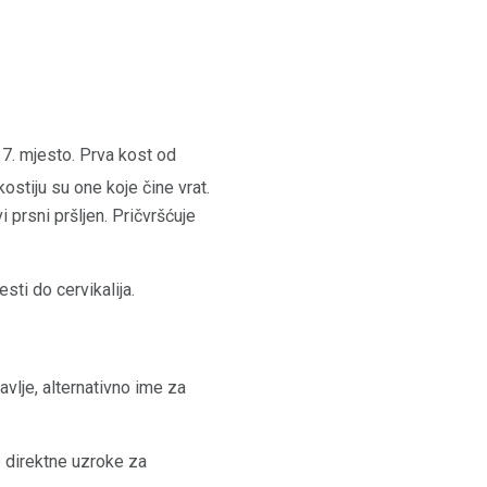
7. mjesto. Prva kost od
ostiju su one koje čine vrat.
prsni pršljen. Pričvršćuje
sti do cervikalija.
ravlje, alternativno ime za
e direktne uzroke za