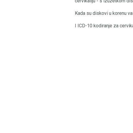
cervikaliju - s izuzetkom d
Kada su diskovi u korenu vaš
I ICD-10 kodiranje za cervika