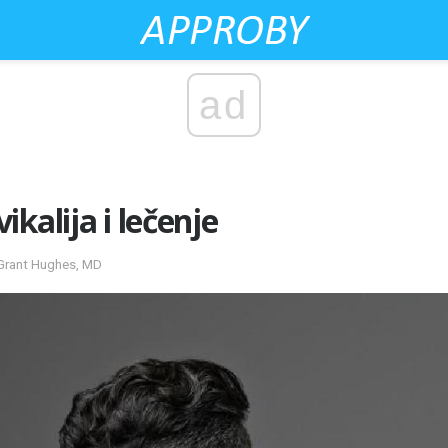
ad
kalija i lečenje
 Grant Hughes, MD