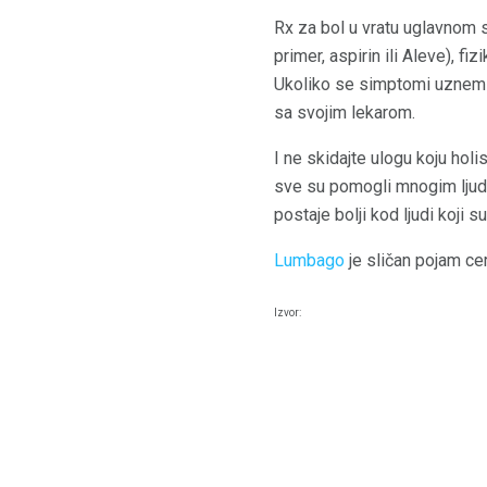
Rx za bol u vratu uglavnom s
primer, aspirin ili Aleve), f
Ukoliko se simptomi uznemir
sa svojim lekarom.
I ne skidajte ulogu koju holis
sve su pomogli mnogim ljudima
postaje bolji kod ljudi koji s
Lumbago
je sličan pojam cer
Izvor: