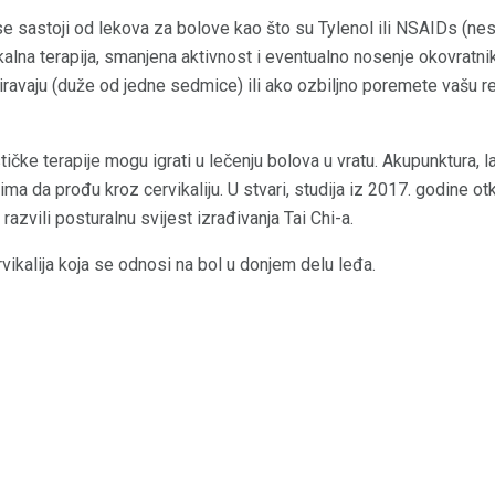
e sastoji od lekova za bolove kao što su Tylenol ili NSAIDs (nest
izikalna terapija, smanjena aktivnost i eventualno nosenje okovratni
avaju (duže od jedne sedmice) ili ako ozbiljno poremete vašu re
tičke terapije mogu igrati u lečenju bolova u vratu. Akupunktura, lak
 da prođu kroz cervikaliju. U stvari, studija iz 2017. godine otkr
u razvili posturalnu svijest izrađivanja Tai Chi-a.
vikalija koja se odnosi na bol u donjem delu leđa.