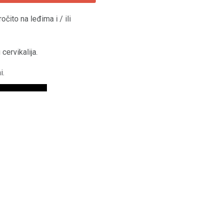
ročito na leđima i / ili
cervikalija.
i.