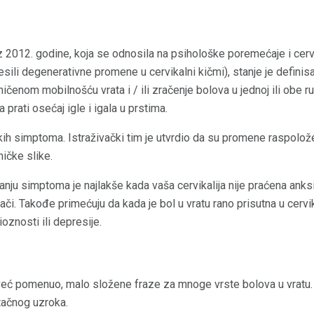
iz 2012. godine, koja se odnosila na psihološke poremećaje i cer
esili degenerativne promene u cervikalni kičmi), stanje je definisa
čenom mobilnošću vrata i / ili zračenje bolova u jednoj ili obe ru
 prati osećaj igle i igala u prstima.
čkih simptoma. Istraživački tim je utvrdio da su promene raspolo
ničke slike.
anju simptoma je najlakše kada vaša cervikalija nije praćena anks
ači. Takođe primećuju da kada je bol u vratu rano prisutna u cerv
ioznosti ili depresije.
 već pomenuo, malo složene fraze za mnoge vrste bolova u vratu. 
 tačnog uzroka.