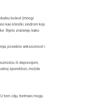
vikalnu bolest (mnogi
no kao klinički sindrom koji
ke. Bijelo zračenje, kako
ženja, posebno anksioznost i
ioznošću ili depresijom,
ikalnoj spondilozi, možda
U tom cilju, tretmani mogu