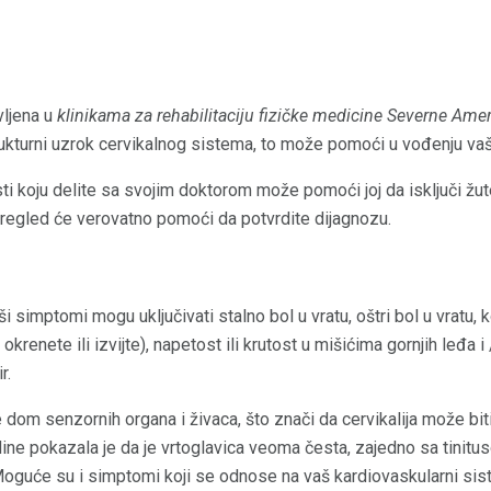
vljena u
klinikama za rehabilitaciju fizičke medicine Severne Ame
rukturni uzrok cervikalnog sistema, to može pomoći u vođenju vaš
esti koju delite sa svojim doktorom može pomoći joj da isključi žut
pregled će verovatno pomoći da potvrdite dijagnozu.
i simptomi mogu uključivati ​​stalno bol u vratu, oštri bol u vratu,
nete ili izvijte), napetost ili krutost u mišićima gornjih leđa i / i
r.
 dom senzornih organa i živaca, što znači da cervikalija može bit
ine pokazala je da je vrtoglavica veoma česta, zajedno sa tinitus
Moguće su i simptomi koji se odnose na vaš kardiovaskularni sis