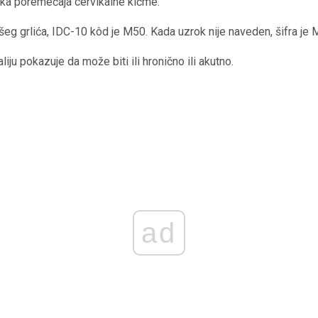
iska poremećaja cervikalne kičme.
eg grlića, IDC-10 kôd je M50. Kada uzrok nije naveden, šifra je 
liju pokazuje da može biti ili hronično ili akutno.
ad