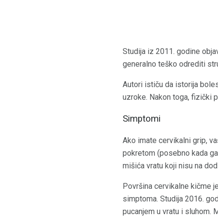
Studija iz 2011. godine obja
generalno teško odrediti st
Autori ističu da istorija bol
uzroke. Nakon toga, fizički 
Simptomi
Ako imate cervikalni grip, vaš
pokretom (posebno kada ga okre
mišića vratu koji nisu na dodi
Površina cervikalne kičme je
simptoma. Studija 2016. god
pucanjem u vratu i sluhom. 