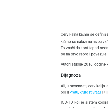
Cervikalna kičma se definiš
kičme se nalazi na nivou vaš
To znači da kost ispod sedmo
se na prvo rebro i povezuje
Autori studije 2016. godine 
Dijagnoza
Ali, u stvarnosti, cervikalij
bol u
vratu, krutost vratu
i / i
ICD-10, koji je sistem kodir